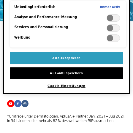
HAUTPFLEGEMARKE
Einstellungen sind ebenfalls möglich und speicherbar ("Auswahl
speichern"). Die Auswahl kann jederzeit unter dem Link "Cookie-
Immer aktiv
Unbedingt erforderlich
WELTWEIT*
Einstellungen" angepasst werden. Für weitere Informationen s.
unsere Datenschutzinformationen.
Analyse und Performance-Messung
Services und Personalisierung
IMPRESSUM
Werbung
SPOTSCAN PLUS
DATENSCHUTZINFORMATION
LA ROCHE-POSAY INTERNATIONAL
COOKIE EINSTELLUNGEN
KONTAKTIERE UNS
Alle akzeptieren
NEWSLETTER
NUTZUNGSBEDINGUNGEN
FOUNDATION LA ROCHE-POSAY
Auswahl speichern
LA ROCHE-POSAY PRO
Cookie-Einstellungen
*Umfrage unter Dermatologen, AplusA + Partner, Jan. 2021 – Juli 2021,
in 34 Ländern, die mehr als 82% des weltweiten BIP ausmachen.