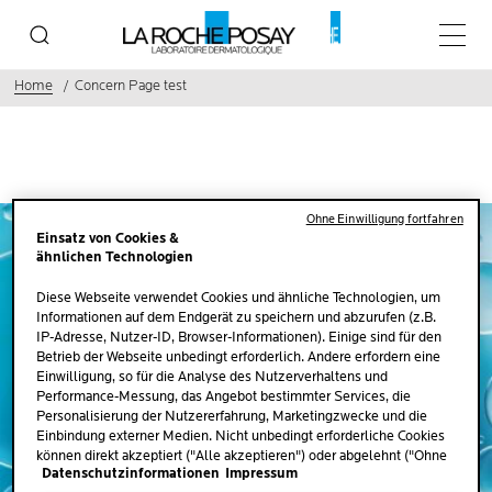
Haupt
Home
Concern Page test
Ohne Einwilligung fortfahren
Einsatz von Cookies &
ähnlichen Technologien
Diese Webseite verwendet Cookies und ähnliche Technologien, um
Informationen auf dem Endgerät zu speichern und abzurufen (z.B.
IP-Adresse, Nutzer-ID, Browser-Informationen). Einige sind für den
Betrieb der Webseite unbedingt erforderlich. Andere erfordern eine
Einwilligung, so für die Analyse des Nutzerverhaltens und
Performance-Messung, das Angebot bestimmter Services, die
Personalisierung der Nutzererfahrung, Marketingzwecke und die
Einbindung externer Medien. Nicht unbedingt erforderliche Cookies
NR.1 VON DERMATOLOGEN
können direkt akzeptiert ("Alle akzeptieren") oder abgelehnt ("Ohne
EMPFOHLENE
Datenschutzinformationen
Impressum
Einwilligung fortfahren") werden. Individuelle Anpassungen der