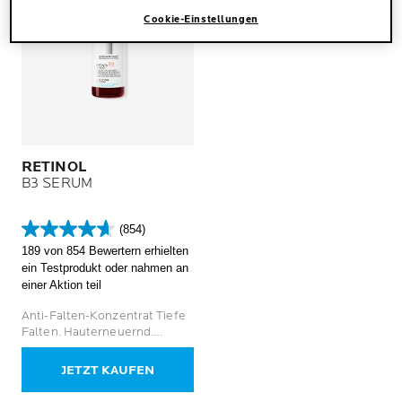
Cookie-Einstellungen
RETINOL
B3 SERUM
(854)
4.6
189 von 854 Bewertern erhielten
von
ein Testprodukt oder nahmen an
5
einer Aktion teil
Sternen.
854
Anti-Falten-Konzentrat Tiefe
Bewertungen
Falten. Hauterneuernd.
Hautregenerierend.
JETZT KAUFEN