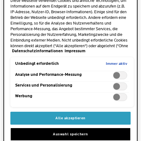
Diese Webseite verwendet Cookies und ähnliche Technologien, um
Informationen auf dem Endgerät zu speichern und abzurufen (z.B.
IP-Adresse, Nutzer-ID, Browser-Informationen). Einige sind für den
Betrieb der Webseite unbedingt erforderlich. Andere erfordern eine
Einwilligung, so für die Analyse des Nutzerverhaltens und
Performance-Messung, das Angebot bestimmter Services, die
Personalisierung der Nutzererfahrung, Marketingzwecke und die
Einbindung externer Medien. Nicht unbedingt erforderliche Cookies
können direkt akzeptiert ("Alle akzeptieren") oder abgelehnt ("Ohne
Datenschutzinformationen
Impressum
Einwilligung fortfahren") werden. Individuelle Anpassungen der
REDERMIC RETINOL
REDERMIC RETINOL
Einstellungen sind ebenfalls möglich und speicherbar ("Auswahl
AUGEN
KONZENTRAT
speichern"). Die Auswahl kann jederzeit unter dem Link "Cookie-
Immer aktiv
Unbedingt erforderlich
Einstellungen" angepasst werden. Für weitere Informationen s.
unsere Datenschutzinformationen.
Analyse und Performance-Messung
(18)
(7)
4.2
4.7
Services und Personalisierung
von
von
Anti-Aging Intensive Korrektur
Anti-Aging-Pflege
5
5
Werbung
Für empfindliche Augen
Ausgeprägte Falten.
Sternen.
Sternen.
Altersflecken Empfindliche
18
7
Haut
JETZT KAUFEN
JETZT KAUFEN
Bewertungen
Bewertungen
Alle akzeptieren
Auswahl speichern