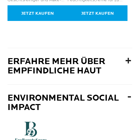
Sternen.
Sternen.
up-Entferner für fettige und
Allergie neigende Haut
37
3
empfindliche Haut
JETZT KAUFEN
JETZT KAUFEN
Bewertungen
Bewertungen
ERFAHRE MEHR ÜBER
EMPFINDLICHE HAUT
ENVIRONMENTAL SOCIAL
IMPACT