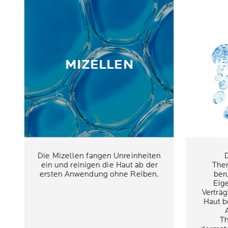
MIZELLEN
TH
Die Mizellen fangen Unreinheiten
ein und reinigen die Haut ab der
Ther
ersten Anwendung ohne Reiben.
ber
Eig
Verträg
Haut b
Th