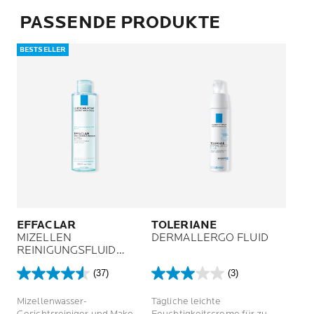
PASSENDE PRODUKTE
BESTSELLER
EFFACLAR
TOLERIANE
MIZELLEN
DERMALLERGO FLUID
REINIGUNGSFLUID
ULTRA
(37)
(3)
4.6
3.0
von
von
Mizellenwasser-
Tägliche leichte
5
5
Gesichtsreiniger und Make-
Feuchtigkeitscreme für zu