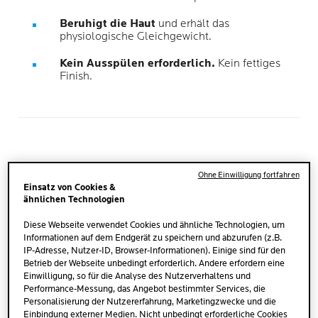
Beruhigt die Haut
und erhält das
physiologische Gleichgewicht.
Kein Ausspülen erforderlich.
Kein fettiges
Finish.
ERWIESENE
Ohne Einwilligung fortfahren
Einsatz von Cookies &
VORTEILE
ähnlichen Technologien
Diese Webseite verwendet Cookies und ähnliche Technologien, um
Informationen auf dem Endgerät zu speichern und abzurufen (z.B.
ENTFERNT
IP-Adresse, Nutzer-ID, Browser-Informationen). Einige sind für den
Betrieb der Webseite unbedingt erforderlich. Andere erfordern eine
Entfernt selbst wasserfestes Make-up und schont das
Einwilligung, so für die Analyse des Nutzerverhaltens und
Gleichgewicht empfindlicher Haut.
Performance-Messung, das Angebot bestimmter Services, die
Personalisierung der Nutzererfahrung, Marketingzwecke und die
Einbindung externer Medien. Nicht unbedingt erforderliche Cookies