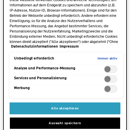
Diese Webseite verwendet Cookies und ähnliche Technologien, um
Informationen auf dem Endgerät zu speichern und abzurufen (z.B.
IP-Adresse, Nutzer-ID, Browser-Informationen). Einige sind für den
Betrieb der Webseite unbedingt erforderlich. Andere erfordern eine
Einwilligung, so für die Analyse des Nutzerverhaltens und
Performance-Messung, das Angebot bestimmter Services, die
Personalisierung der Nutzererfahrung, Marketingzwecke und die
Einbindung externer Medien. Nicht unbedingt erforderliche Cookies
können direkt akzeptiert ("Alle akzeptieren") oder abgelehnt ("Ohne
Datenschutzinformationen
Impressum
Einwilligung fortfahren") werden. Individuelle Anpassungen der
Einstellungen sind ebenfalls möglich und speicherbar ("Auswahl
speichern"). Die Auswahl kann jederzeit unter dem Link "Cookie-
Immer aktiv
Unbedingt erforderlich
MENGE
Einstellungen" angepasst werden. Für weitere Informationen s.
3 bis 4 Tropfen des Vitamin C
unsere Datenschutzinformationen.
Analyse und Performance-Messung
Serums genügen
Services und Personalisierung
WANN
Werbung
morgens und/oder abends
WO
Alle akzeptieren
Trage das Vitamin C Serum auf
Gesicht, Hals und Dekolleté
Auswahl speichern
auf.