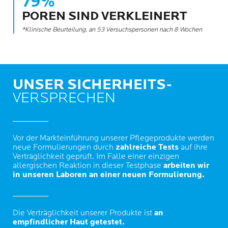
79%
POREN SIND VERKLEINERT
*Klinische Beurteilung, an 53 Versuchspersonen nach 8 Wochen
UNSER SICHERHEITS-
VERSPRECHEN
Vor der Markteinführung unserer Pflegeprodukte werden
neue Formulierungen durch
zahlreiche Tests
auf ihre
Verträglichkeit geprüft. Im Falle einer einzigen
allergischen Reaktion in dieser Testphase
arbeiten wir
in unseren Laboren an einer neuen Formulierung.
Die Verträglichkeit unserer Produkte ist
an
empfindlicher Haut getestet.