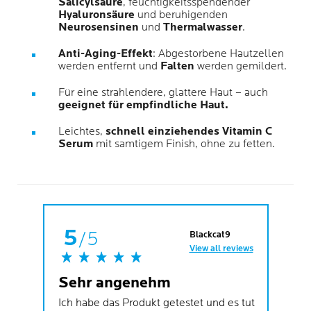
Salicylsäure
, feuchtigkeitsspendender
Hyaluronsäure
und beruhigenden
Neurosensinen
und
Thermalwasser
.
Anti-Aging-Effekt
: Abgestorbene Hautzellen
werden entfernt und
Falten
werden gemildert.
Für eine strahlendere, glattere Haut – auch
geeignet für empfindliche Haut.
Leichtes,
schnell einziehendes Vitamin C
Serum
mit samtigem Finish, ohne zu fetten.
5
/5
Blackcat9
View all reviews
Sehr angenehm
Ich habe das Produkt getestet und es tut