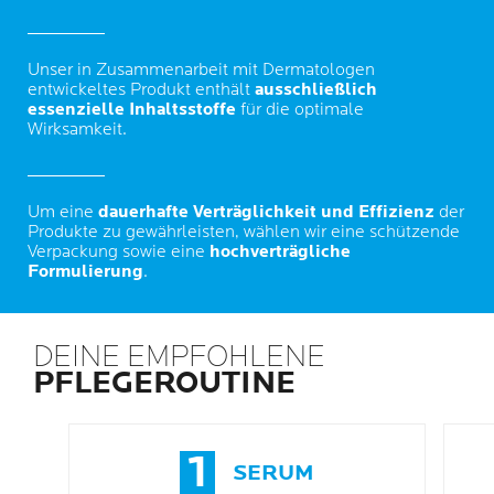
Unser in Zusammenarbeit mit Dermatologen
entwickeltes Produkt enthält
ausschließlich
essenzielle Inhaltsstoffe
für die optimale
Wirksamkeit.
Um eine
dauerhafte Verträglichkeit und Effizienz
der
Produkte zu gewährleisten, wählen wir eine schützende
Verpackung sowie eine
hochverträgliche
Formulierung
.
DEINE EMPFOHLENE
PFLEGEROUTINE
1
SERUM