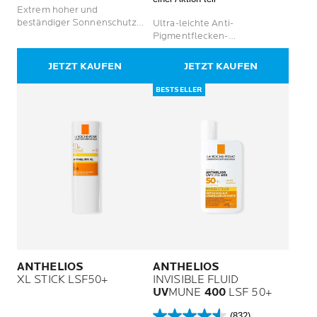
5
Sternen.
Extrem hoher und
Sternen.
299
beständiger Sonnenschutz
Ultra-leichte Anti-
88
Bewertungen
ohne weiße Rückstände
Pigmentflecken-
Bewertungen
Sonnencreme mit Schutz vor
ultra-langen UVA-Strahlen
JETZT KAUFEN
JETZT KAUFEN
BESTSELLER
ANTHELIOS
ANTHELIOS
XL STICK LSF50+
INVISIBLE FLUID
UV
MUNE
400
LSF 50+
(832)