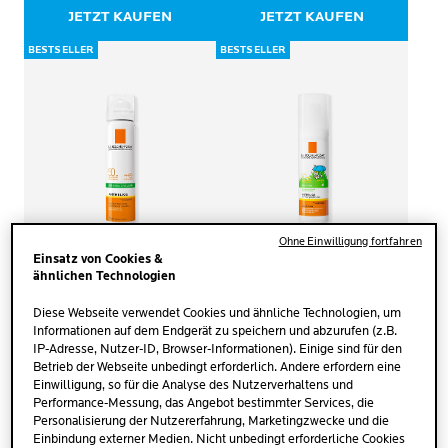
JETZT KAUFEN
JETZT KAUFEN
BESTSELLER
BESTSELLER
Ohne Einwilligung fortfahren
Einsatz von Cookies &
ähnlichen Technologien
ANTHELIOS
ANTHELIOS
Diese Webseite verwendet Cookies und ähnliche Technologien, um
TRANSPARENTES
DK BABY MILCH LSF 50+
Informationen auf dem Endgerät zu speichern und abzurufen (z.B.
ANTI-GLANZ-SPRAY LSF
IP-Adresse, Nutzer-ID, Browser-Informationen). Einige sind für den
50
Betrieb der Webseite unbedingt erforderlich. Andere erfordern eine
(18)
(32)
4.1
4.5
Einwilligung, so für die Analyse des Nutzerverhaltens und
von
von
Performance-Messung, das Angebot bestimmter Services, die
Sehr hoher Schutz.
Sehr hohe Schutzwirkung.
5
5
Personalisierung der Nutzererfahrung, Marketingzwecke und die
Mattierend. Anti-Glanz-Finish.
Sehr wasserfest. Besonders
Sternen.
Sternen.
Einbindung externer Medien. Nicht unbedingt erforderliche Cookies
verträglich.