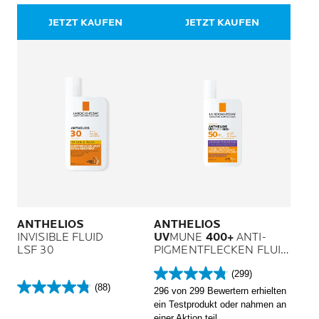
Familienformat für Kinder und
64
4
Erwachsene.
JETZT KAUFEN
JETZT KAUFEN
Bewertungen
Bewertungen
ANTHELIOS
ANTHELIOS
INVISIBLE FLUID
UV
MUNE
400+
ANTI-
LSF 30
PIGMENTFLECKEN FLUID
LSF 50+
(299)
4.8
(88)
296 von 299 Bewertern erhielten
4.8
von
ein Testprodukt oder nahmen an
von
5
einer Aktion teil