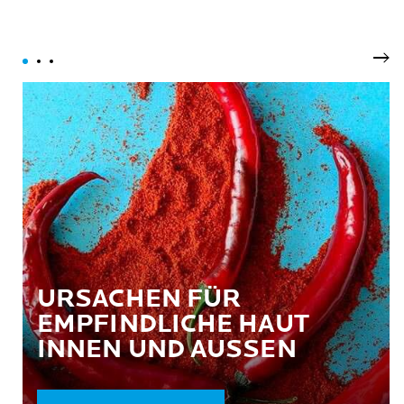
Wei
URSACHEN FÜR
EMPFINDLICHE HAUT
INNEN UND AUSSEN