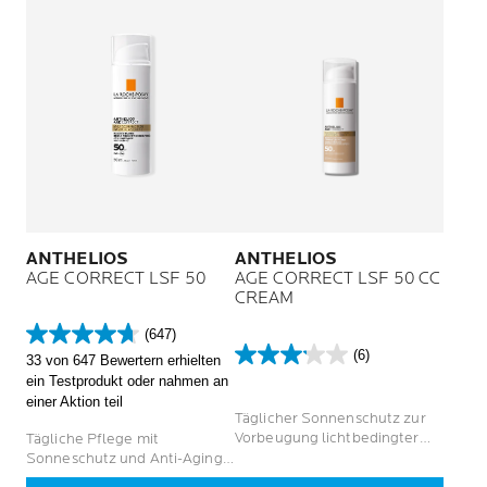
ANTHELIOS
ANTHELIOS
AGE CORRECT LSF 50
AGE CORRECT LSF 50 CC
CREAM
(647)
4.7
(6)
33 von 647 Bewertern erhielten
von
3.2
ein Testprodukt oder nahmen an
5
von
einer Aktion teil
Sternen.
5
Täglicher Sonnenschutz zur
647
Sternen.
Vorbeugung lichtbedingter
Tägliche Pflege mit
Bewertungen
6
Hautalterung
Sonneschutz und Anti-Aging-
Bewertungen
Effekt