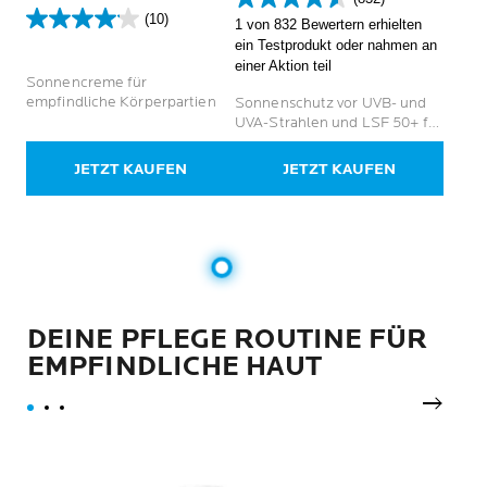
4.6
(10)
1 von 832 Bewertern erhielten
4.1
von
ein Testprodukt oder nahmen an
von
5
einer Aktion teil
5
Sternen.
Sonnencreme für
Sternen.
832
empfindliche Körperpartien
Sonnenschutz vor UVB- und
10
Bewertungen
UVA-Strahlen und LSF 50+ für
Bewertungen
empfindliche Haut
JETZT KAUFEN
JETZT KAUFEN
DEINE PFLEGE ROUTINE FÜR
EMPFINDLICHE HAUT
next