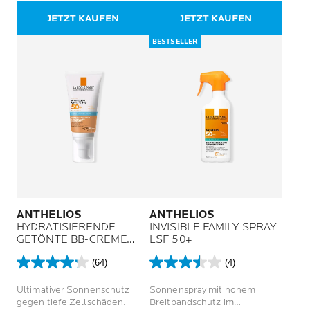
Widerstand.
16
38
JETZT KAUFEN
JETZT KAUFEN
Bewertungen
Bewertungen
BESTSELLER
ANTHELIOS
ANTHELIOS
HYDRATISIERENDE
INVISIBLE FAMILY SPRAY
GETÖNTE BB-CREME
LSF 50+
UVMUNE 400 LSF 50+
(64)
(4)
4.2
3.5
von
von
Ultimativer Sonnenschutz
Sonnenspray mit hohem
5
5
gegen tiefe Zellschäden.
Breitbandschutz im
Sternen.
Sternen.