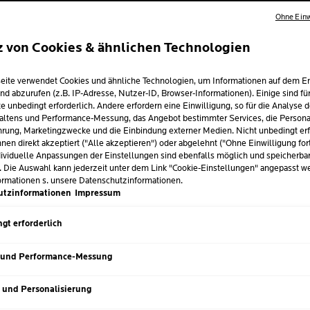
Ohne Einw
VON DERM
EMPFOHL
z von Cookies & ähnlichen Technologien
eite verwendet Cookies und ähnliche Technologien, um Informationen auf dem E
Feuchtigkeitspenden
nd abzurufen (z.B. IP-Adresse, Nutzer-ID, Browser-Informationen). Einige sind fü
und Vitamin E.
e unbedingt erforderlich. Andere erfordern eine Einwilligung, so für die Analyse 
altens und Performance-Messung, das Angebot bestimmter Services, die Personal
Schützt die Haut vor
rung, Marketingzwecke und die Einbindung externer Medien. Nicht unbedingt erf
so wie vor UVA- und 
nen direkt akzeptiert ("Alle akzeptieren") oder abgelehnt ("Ohne Einwilligung for
ividuelle Anpassungen der Einstellungen sind ebenfalls möglich und speicherba
Die ultra-leichte, ni
. Die Auswahl kann jederzeit unter dem Link "Cookie-Einstellungen" angepasst w
angenehmens Hautgef
ormationen s. unsere Datenschutzinformationen.
in heller Tönung.
utzinformationen
Impressum
gt erforderlich
Volu
GRÖSSE
50 m
Nächster Eintrag
 und Performance-Messung
s und Personalisierung