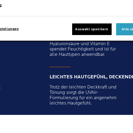
g
FEUCHTIGKEITSSPENDEND
stellungen
Auswahl speichern
Alle a
Die Fomulierung mit
Hyaluronsäure und Vitamin E
spendet Feuchtigkeit und ist für
alle Hauttypen anwendbar.
LEICHTES HAUTGEFÜHL, DECKENDE
t
Trotz der leichten Deckkraft und
Tönung sorgt die UVAir-
Formulierung für ein angenehm
leichtes Hautgefühl.