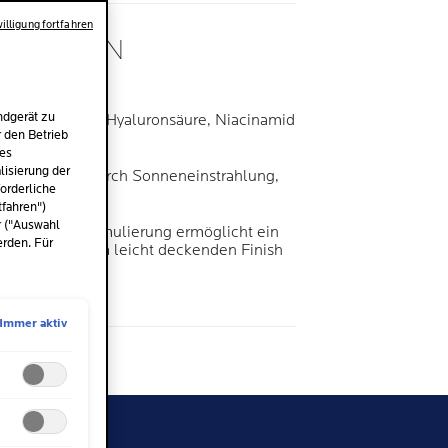
illigung fortfahren
ATOLOGEN
EN
ndgerät zu
des Serum mit Hyaluronsäure, Niacinamid
r den Betrieb
des
isierung der
 Zellschäden durch Sonneneinstrahlung,
orderliche
UVB-Strahlen.
tfahren")
r ("Auswahl
cht fettende Formulierung ermöglicht ein
erden. Für
ühl mit einem leicht deckenden Finish
Immer aktiv
me
l