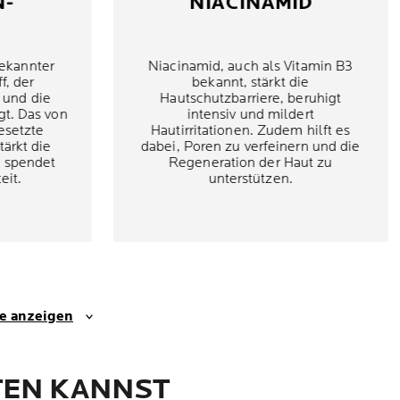
N-
NIACINAMID
bekannter
Niacinamid, auch als Vitamin B3
f, der
bekannt, stärkt die
 und die
Hautschutzbarriere, beruhigt
gt. Das von
intensiv und mildert
esetzte
Hautirritationen. Zudem hilft es
tärkt die
dabei, Poren zu verfeinern und die
d spendet
Regeneration der Haut zu
eit.
unterstützen.
se anzeigen
EN KANNST