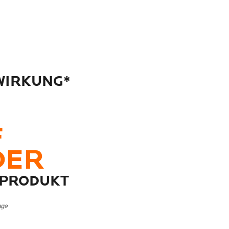
 WIRKUNG*
F
DER
 PRODUKT
age