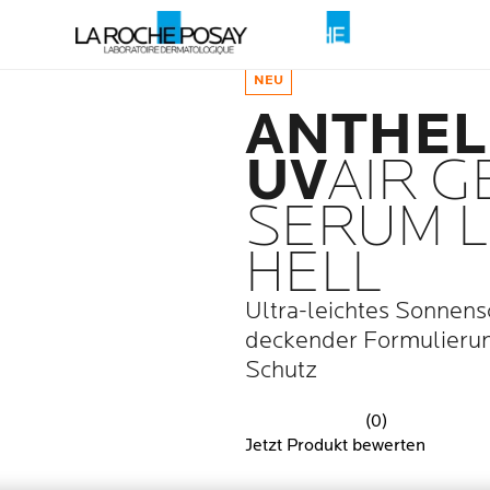
NEU
ANTHEL
UV
AIR
G
SERUM L
HELL
Ultra-leichtes Sonnens
deckender Formulierun
Schutz
(0)
Jetzt Produkt bewerten