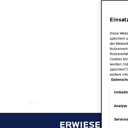
Einsat
Diese Webs
speichern u
der Webseit
Nutzerverh
Nutzererfah
Cookies kön
werden. Ind
speichern")
weitere Inf
Vorheriger Eintrag
Datensch
Unbedin
Analyse
Service
ERWIESENE