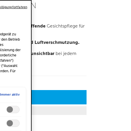
ATOLOGEN
illigung fortfahren
EN
ende und straffende
Gesichtspflege für
ndgerät zu
r den Betrieb
-Strahlung und Luftverschmutzung.
des
isierung der
parente
Textur,
unsichtbar
bei jedem
orderliche
tfahren")
r ("Auswahl
erden. Für
me
l
Immer aktiv
TZT KAUFEN