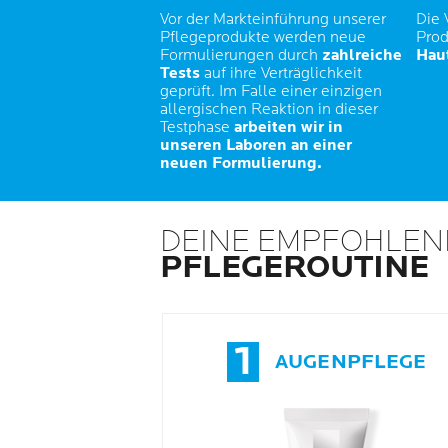
Vor der Markteinführung unserer
Die 
Pflegeprodukte werden neue
Prod
Formulierungen durch
zahlreiche
Haut
Tests
auf ihre Verträglichkeit
geprüft. Im Falle einer einzigen
allergischen Reaktion in dieser
Testphase
arbeiten wir in
unseren Laboren an einer
neuen Formulierung.
DEINE EMPFOHLEN
PFLEGEROUTINE
1
AUGENPFLEGE