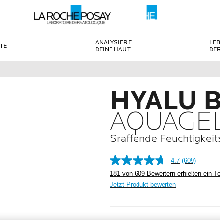
ANALYSIERE
LE
TE
DEINE HAUT
DE
HYALU 
AQUAGEL
Sraffende Feuchtigkei
4.7
(609)
181 von 609 Bewertern erhielten ein Te
Jetzt Produkt bewerten