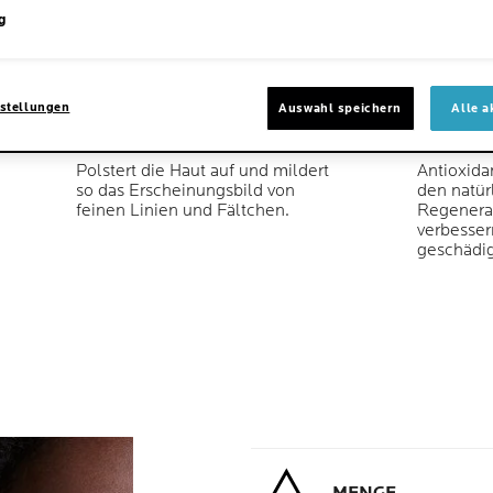
g
stellungen
Auswahl speichern
Alle a
VERBESSERUNG
REGENE
Polstert die Haut auf und mildert
Antioxida
so das Erscheinungsbild von
den natür
feinen Linien und Fältchen.
Regenerat
verbesser
geschädig