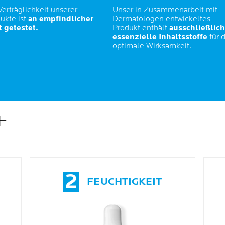
Verträglichkeit unserer
Unser in Zusammenarbeit mit
ukte ist
an empfindlicher
Dermatologen entwickeltes
 getestet.
Produkt enthält
ausschließlich
essenzielle Inhaltsstoffe
für d
optimale Wirksamkeit.
E
2
FEUCHTIGKEIT