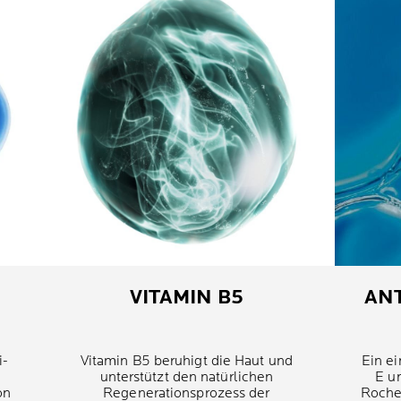
VITAMIN B5
AN
i-
Vitamin B5 beruhigt die Haut und
Ein ei
unterstützt den natürlichen
E u
on
Regenerationsprozess der
Roche