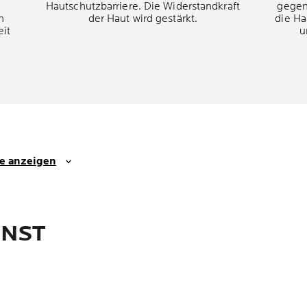
Hautschutzbarriere. Die Widerstandkraft
gegen
n
der Haut wird gestärkt.
die Ha
eit
u
se anzeigen
NNST