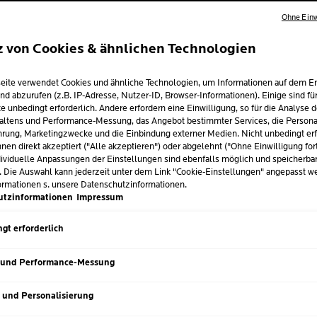
VON DERM
Ohne Einw
EMPFOHL
z von Cookies & ähnlichen Technologien
Feuchtigkeitsspend
empfindliche Haut.
eite verwendet Cookies und ähnliche Technologien, um Informationen auf dem E
nd abzurufen (z.B. IP-Adresse, Nutzer-ID, Browser-Informationen). Einige sind fü
Hoher Schutz vor
UV
e unbedingt erforderlich. Andere erfordern eine Einwilligung, so für die Analyse 
altens und Performance-Messung, das Angebot bestimmter Services, die Personal
Erfrischende, trans
rung, Marketingzwecke und die Einbindung externer Medien. Nicht unbedingt erf
Hauttyp.
Nächster Eintrag
nen direkt akzeptiert ("Alle akzeptieren") oder abgelehnt ("Ohne Einwilligung for
ividuelle Anpassungen der Einstellungen sind ebenfalls möglich und speicherba
. Die Auswahl kann jederzeit unter dem Link "Cookie-Einstellungen" angepasst w
ormationen s. unsere Datenschutzinformationen.
utzinformationen
Impressum
Volu
GRÖSSE
50 m
gt erforderlich
JE
 und Performance-Messung
s und Personalisierung