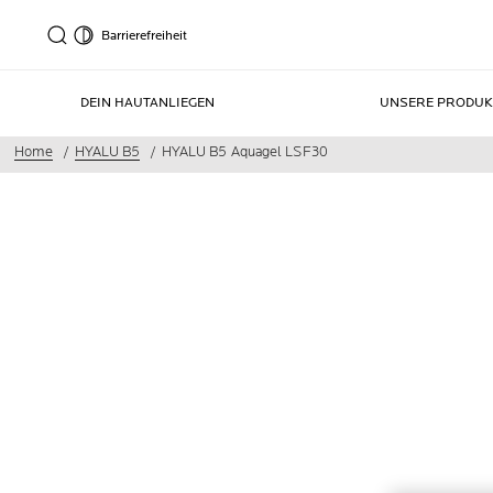
Barrierefreiheit
DEIN HAUTANLIEGEN
UNSERE PRODUK
Home
HYALU B5
HYALU B5 Aquagel LSF30