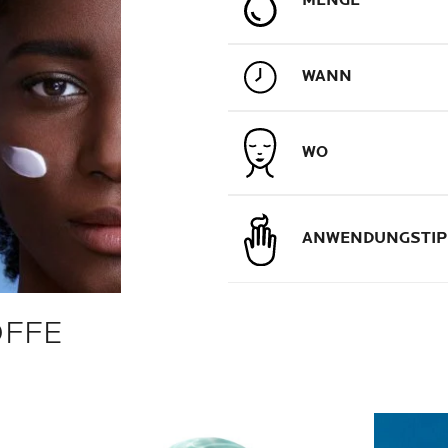
MENGE
WANN
WO
ANWENDUNGSTIP
OFFE