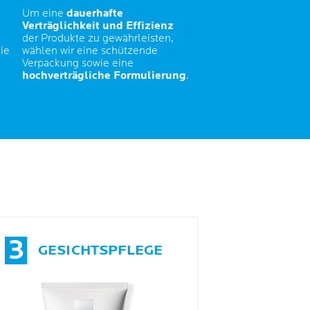
Um eine
dauerhafte
Verträglichkeit und Effizienz
der Produkte zu gewährleisten,
ie
wählen wir eine schützende
Verpackung sowie eine
hochverträgliche Formulierung
.
3
GESICHTSPFLEGE