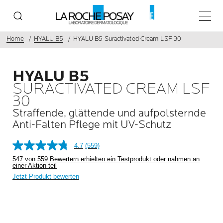
Haupt
Home
HYALU B5
HYALU B5 Suractivated Cream LSF 30
HYALU B5
SURACTIVATED CREAM LSF
30
Straffende, glättende und aufpolsternde
Anti-Falten Pflege mit UV-Schutz
4.7
(559)
547 von 559 Bewertern erhielten ein Testprodukt oder nahmen an
einer Aktion teil
Jetzt Produkt bewerten