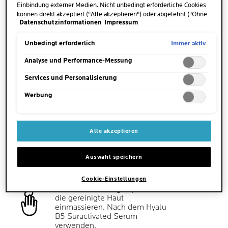
Einbindung externer Medien. Nicht unbedingt erforderliche Cookies
können direkt akzeptiert ("Alle akzeptieren") oder abgelehnt ("Ohne
Datenschutzinformationen
Impressum
Einwilligung fortfahren") werden. Individuelle Anpassungen der
Einstellungen sind ebenfalls möglich und speicherbar ("Auswahl
speichern"). Die Auswahl kann jederzeit unter dem Link "Cookie-
Immer aktiv
Unbedingt erforderlich
MENGE
Einstellungen" angepasst werden. Für weitere Informationen s.
Eine haselnussgroße Menge
unsere Datenschutzinformationen.
Analyse und Performance-Messung
auftragen.
Services und Personalisierung
WANN
Werbung
Morgens und abends.
WO
Alle akzeptieren
Auf Gesicht, Hals und Dekolleté
auftragen.
Auswahl speichern
ANWENDUNGSTIPP
Cookie-Einstellungen
Sanft mit den Fingerspitzen auf
die gereinigte Haut
einmassieren. Nach dem Hyalu
B5 Suractivated Serum
verwenden.