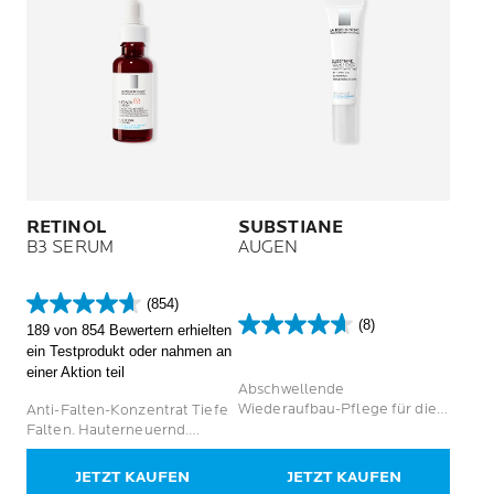
RETINOL
SUBSTIANE
B3 SERUM
AUGEN
(854)
4.6
(8)
189 von 854 Bewertern erhielten
von
4.6
ein Testprodukt oder nahmen an
5
von
einer Aktion teil
Sternen.
5
Abschwellende
854
Sternen.
Wiederaufbau-Pflege für die
Anti-Falten-Konzentrat Tiefe
Bewertungen
8
Augenkontur reifer Haut
Falten. Hauterneuernd.
Bewertungen
Hautregenerierend.
JETZT KAUFEN
JETZT KAUFEN