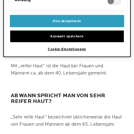
WINTER
Werbung
Alle akzeptieren
Auswahl speichern
WAS BEDEUTET REIFE HAUT?
Cookie-Einstellungen
Mit „reifer Haut“ ist die Haut bei Frauen und
Männern ca. ab dem 40. Lebensjahr gemeint.
AB WANN SPRICHT MAN VON SEHR
REIFER HAUT?
„Sehr reife Haut“ bezeichnet üblicherweise die Haut
von Frauen und Männern ab dem 65. Lebensjahr.