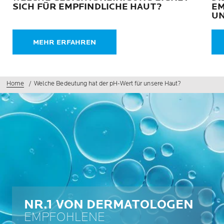
SICH FÜR EMPFINDLICHE HAUT?
EM
UN
MEHR ERFAHREN
Home
Welche Bedeutung hat der pH-Wert für unsere Haut?
NR.1 VON DERMATOLOGEN
EMPFOHLENE