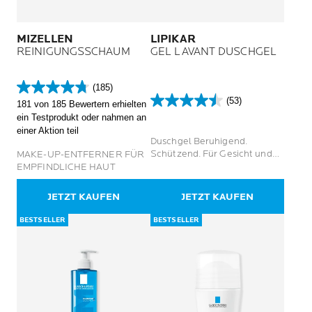
MIZELLEN
LIPIKAR
REINIGUNGSSCHAUM
GEL LAVANT DUSCHGEL
(185)
4.8
(53)
181 von 185 Bewertern erhielten
von
4.5
ein Testprodukt oder nahmen an
5
von
einer Aktion teil
Sternen.
5
Duschgel Beruhigend.
185
Sternen.
Schützend. Für Gesicht und
MAKE-UP-ENTFERNER FÜR
Bewertungen
53
Körper
EMPFINDLICHE HAUT
Bewertungen
JETZT KAUFEN
JETZT KAUFEN
BESTSELLER
BESTSELLER