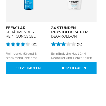
EFFACLAR
24 STUNDEN
SCHÄUMENDES
PHYSIOLOGISCHER
REINIGUNGSGEL
DEO-ROLL-ON
(220)
(63)
4.2
3.0
von
von
Reinigend, klärend &
Empfindliche Haut 24H
5
5
schäumend, entfernt
Deoroller Anti-Feuchtigkeit
Sternen.
Sternen.
Unreinheiten, mildert die
Anti-Geruch
220
63
Talgproduktion .tb_button
JETZT KAUFEN
JETZT KAUFEN
Bewertungen
Bewertungen
{padding:1px;cursor:pointer;border-
right: 1px solid
#8b8b8b;border-left: 1px solid
#FFF;border-bottom: 1px solid
#fff;}.tb_button.hover
{borer:2px outset #def;
background-color: #f8f8f8
!important;}.ws_toolbar {z-
index:100000} .ws_toolbar