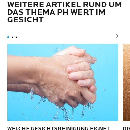
WEITERE ARTIKEL RUND UM
.ws_tb_btn
{cursor:pointer;border:1px
DAS THEMA PH WERT IM
solid #555;padding:3px}
GESICHT
.tb_highlight{background-
color:yellow} .tb_hide
{visibility:hidden} .ws_toolbar
img {padding:2px;margin:0px}
Nächst
WELCHE GESICHTSREINIGUNG EIGNET
DI