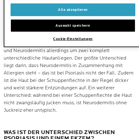
Knötchenflechte
. Darüber hinaus gibt es noch weitere
Alle akzeptieren
chronisch-entzündliche Hautanliegen, deren
Erscheinungsbild der Psoriasis sehr ähneln. Das gilt vor
Auswahl speichern
allem für
Neurodermitis
, auch atopisches Ekzem genannt.
Hier ist es für Betroffene nicht immer leicht, die Anzeichen
Cookie-Einstellungen
richtig zuzuordnen. Es handelt sich bei Schuppenflechte
und Neurodermitis allerdings um zwei komplett
unterschiedliche Hautanliegen. Der größte Unterschied
liegt darin, dass Neurodermitis in Zusammenhang mit
Allergien steht – das ist bei Psoriasis nicht der Fall. Zudem
ist die Haut bei der Schuppenflechte in der Regel dicker
und weist stärkere Entzündungen auf. Ein weiterer
Unterschied: während bei einer Schuppenflechte die Haut
nicht zwangsläufig jucken muss, ist Neurodermitis ohne
Juckreiz eher untypisch.
WAS IST DER UNTERSCHIED ZWISCHEN
PSORIASIS UND EINEM EKZEM?