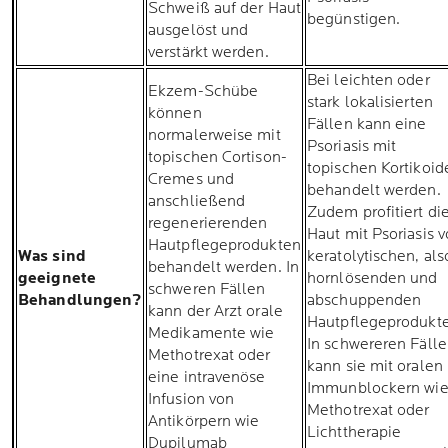
Schweiß auf der Haut
begünstigen.
ausgelöst und
verstärkt werden.
Bei leichten oder
Ekzem-Schübe
stark lokalisierten
können
Fällen kann eine
normalerweise mit
Psoriasis mit
topischen Cortison-
topischen Kortikoid
Cremes und
behandelt werden.
anschließend
Zudem profitiert di
regenerierenden
Haut mit Psoriasis 
Hautpflegeprodukten
Was sind
keratolytischen, als
behandelt werden. In
geeignete
hornlösenden und
schweren Fällen
Behandlungen?
abschuppenden
kann der Arzt orale
Hautpflegeprodukt
Medikamente wie
In schwereren Fäll
Methotrexat oder
kann sie mit oralen
eine intravenöse
Immunblockern wi
Infusion von
Methotrexat oder
Antikörpern wie
Lichttherapie
Dupilumab