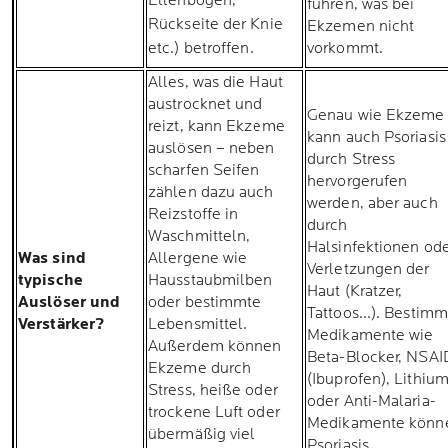
Ellenbogen,
führen, was bei
Rückseite der Knie
Ekzemen nicht
etc.) betroffen.
vorkommt.
Alles, was die Haut
austrocknet und
Genau wie Ekzeme
reizt, kann Ekzeme
kann auch Psoriasis
auslösen – neben
durch Stress
scharfen Seifen
hervorgerufen
zählen dazu auch
werden, aber auch
Reizstoffe in
durch
Waschmitteln,
Halsinfektionen od
Was sind
Allergene wie
Verletzungen der
typische
Hausstaubmilben
Haut (Kratzer,
Auslöser und
oder bestimmte
Tattoos...). Bestim
Verstärker?
Lebensmittel.
Medikamente wie
Außerdem können
Beta-Blocker, NSAI
Ekzeme durch
(Ibuprofen), Lithiu
Stress, heiße oder
oder Anti-Malaria-
trockene Luft oder
Medikamente könn
übermäßig viel
Psoriasis