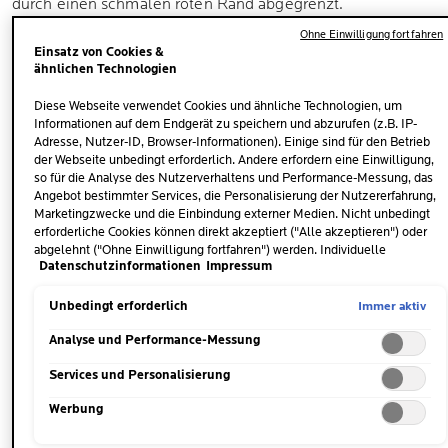
durch einen schmalen roten Rand abgegrenzt.
Ohne Einwilligung fortfahren
Einsatz von Cookies &
ähnlichen Technologien
WIE IST DER VERLAUF EINER PSORIASIS?
Diese Webseite verwendet Cookies und ähnliche Technologien, um
Die Schuppenflechte verläuft
chronisch und schubweise
.
Informationen auf dem Endgerät zu speichern und abzurufen (z.B. IP-
Wie genau sich das Hautanliegen entwickelt, lässt sich
Adresse, Nutzer-ID, Browser-Informationen). Einige sind für den Betrieb
der Webseite unbedingt erforderlich. Andere erfordern eine Einwilligung,
dabei kaum vorhersagen. So gibt es Phasen, die teils mit
so für die Analyse des Nutzerverhaltens und Performance-Messung, das
nur leichten Anzeichen einhergehen. Kommt es zu einem
Angebot bestimmter Services, die Personalisierung der Nutzererfahrung,
Schub der Schuppenflechte, zeigen sich stärkere bis sehr
Marketingzwecke und die Einbindung externer Medien. Nicht unbedingt
erforderliche Cookies können direkt akzeptiert ("Alle akzeptieren") oder
stark ausgeprägte Symptome. Diese können nach einiger
abgelehnt ("Ohne Einwilligung fortfahren") werden. Individuelle
Zeit wieder abklingen, nicht selten bleibt die Psoriasis aber
Datenschutzinformationen
Impressum
Anpassungen der Einstellungen sind ebenfalls möglich und speicherbar
auch dauerhaft und mit starker Intensität bestehen.
("Auswahl speichern"). Die Auswahl kann jederzeit unter dem Link
"Cookie-Einstellungen" angepasst werden. Für weitere Informationen s.
Immer aktiv
Unbedingt erforderlich
unsere Datenschutzinformationen.
Analyse und Performance-Messung
UNTERSCHIEDE ZU ANDEREN
Services und Personalisierung
HAUTANLIEGEN
Werbung
Schuppenflechte gehört zur Kategorie der Hautflechten.
Weitere Flechten sind etwa die
Röschenflechte
oder die