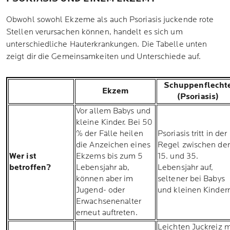
Obwohl sowohl Ekzeme als auch Psoriasis juckende rote
Stellen verursachen können, handelt es sich um
unterschiedliche Hauterkrankungen. Die Tabelle unten
zeigt dir die Gemeinsamkeiten und Unterschiede auf.
Schuppenflecht
Ekzem
(Psoriasis)
Vor allem Babys und
kleine Kinder. Bei 50
% der Fälle heilen
Psoriasis tritt in der
die Anzeichen eines
Regel zwischen d
Wer ist
Ekzems bis zum 5
15. und 35.
betroffen?
Lebensjahr ab,
Lebensjahr auf,
können aber im
seltener bei Babys
Jugend- oder
und kleinen Kinder
Erwachsenenalter
erneut auftreten.
Leichten Juckreiz m