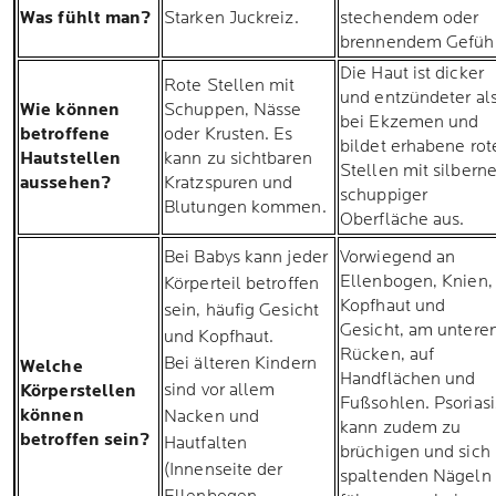
Was fühlt man?
Starken Juckreiz.
stechendem oder
brennendem Gefühl
Die Haut ist dicker
Rote Stellen mit
und entzündeter al
Wie können
Schuppen, Nässe
bei Ekzemen und
betroffene
oder Krusten. Es
bildet erhabene rot
Hautstellen
kann zu sichtbaren
Stellen mit silberne
aussehen?
Kratzspuren und
schuppiger
Blutungen kommen.
Oberfläche aus.
Bei Babys kann jeder
Vorwiegend an
Ellenbogen, Knien,
Körperteil betroffen
Kopfhaut und
sein, häufig Gesicht
Gesicht, am untere
und Kopfhaut.
Rücken, auf
Bei älteren Kindern
Welche
Handflächen und
sind vor allem
Körperstellen
Fußsohlen. Psoriasi
können
Nacken und
kann zudem zu
betroffen sein?
Hautfalten
brüchigen und sich
(Innenseite der
spaltenden Nägeln