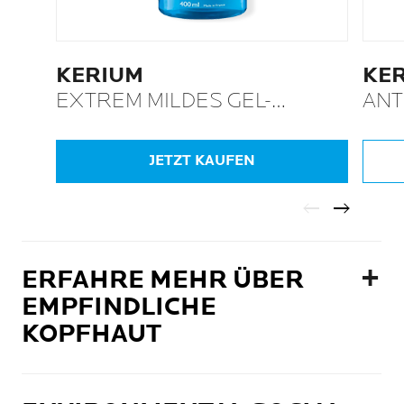
KERIUM
KE
EXTREM MILDES GEL-
ANT
SHAMPOO
SH
JETZT KAUFEN
ERFAHRE MEHR ÜBER
EMPFINDLICHE
KOPFHAUT