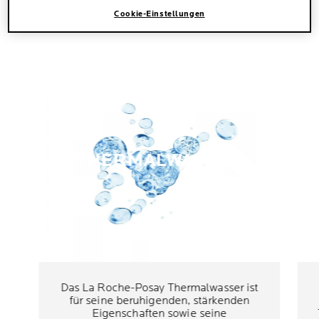
HAUPTINHALTSSTOFFE
Cookie-Einstellungen
AUF EINEN BLICK
THERMALWASSER
Das La Roche-Posay Thermalwasser ist
für seine beruhigenden, stärkenden
Eigenschaften sowie seine