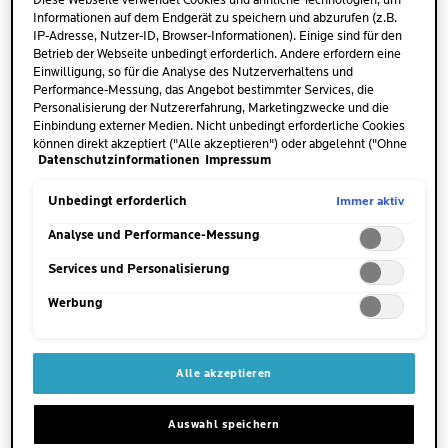
Diese Webseite verwendet Cookies und ähnliche Technologien, um
Eine haselnussgroße Menge
Informationen auf dem Endgerät zu speichern und abzurufen (z.B.
des Gel-Shampoos auf die
IP-Adresse, Nutzer-ID, Browser-Informationen). Einige sind für den
Kopfhaut und das nasse Haar
Betrieb der Webseite unbedingt erforderlich. Andere erfordern eine
auftragen.
Einwilligung, so für die Analyse des Nutzerverhaltens und
Performance-Messung, das Angebot bestimmter Services, die
Personalisierung der Nutzererfahrung, Marketingzwecke und die
WANN
Einbindung externer Medien. Nicht unbedingt erforderliche Cookies
Ideal für die tägliche
können direkt akzeptiert ("Alle akzeptieren") oder abgelehnt ("Ohne
Anwendung.
Datenschutzinformationen
Impressum
Einwilligung fortfahren") werden. Individuelle Anpassungen der
Einstellungen sind ebenfalls möglich und speicherbar ("Auswahl
speichern"). Die Auswahl kann jederzeit unter dem Link "Cookie-
Immer aktiv
Unbedingt erforderlich
WO
Einstellungen" angepasst werden. Für weitere Informationen s.
unsere Datenschutzinformationen.
Analyse und Performance-Messung
Auf die Kopfhaut auftragen.
Services und Personalisierung
ANWENDUNGSTIPP
Werbung
Mithilfe der Finger die
Geltextur mit sanften
Kreisbewegungen auf der
Kopfhaut verteilen und
Alle akzeptieren
einmassieren.
Auswahl speichern