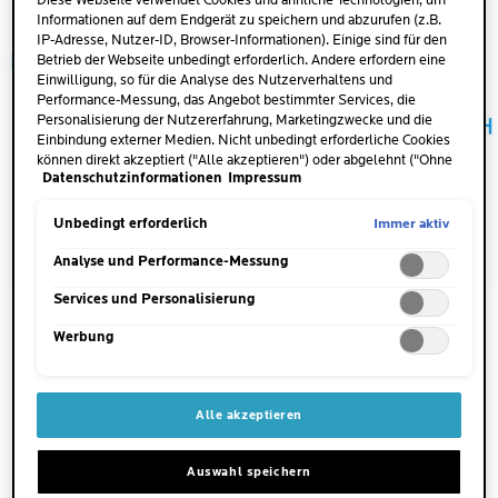
Diese Webseite verwendet Cookies und ähnliche Technologien, um
Informationen auf dem Endgerät zu speichern und abzurufen (z.B.
IP-Adresse, Nutzer-ID, Browser-Informationen). Einige sind für den
Betrieb der Webseite unbedingt erforderlich. Andere erfordern eine
Einwilligung, so für die Analyse des Nutzerverhaltens und
Performance-Messung, das Angebot bestimmter Services, die
Personalisierung der Nutzererfahrung, Marketingzwecke und die
Einbindung externer Medien. Nicht unbedingt erforderliche Cookies
können direkt akzeptiert ("Alle akzeptieren") oder abgelehnt ("Ohne
Datenschutzinformationen
Impressum
Einwilligung fortfahren") werden. Individuelle Anpassungen der
Einstellungen sind ebenfalls möglich und speicherbar ("Auswahl
speichern"). Die Auswahl kann jederzeit unter dem Link "Cookie-
Immer aktiv
Unbedingt erforderlich
Einstellungen" angepasst werden. Für weitere Informationen s.
unsere Datenschutzinformationen.
Analyse und Performance-Messung
Services und Personalisierung
Werbung
DIE WIRKUNG VON RETINOL
Retinol besitzt eine Vielzahl an positiven Eigenschaften für
Alle akzeptieren
den gesamten menschlichen Organismus. Die Wirksamkeit
auf der Haut ist hierbei besonders interessant und wurde in
Auswahl speichern
zahlreichen Studien nachgewiesen. Retinol gilt damit als