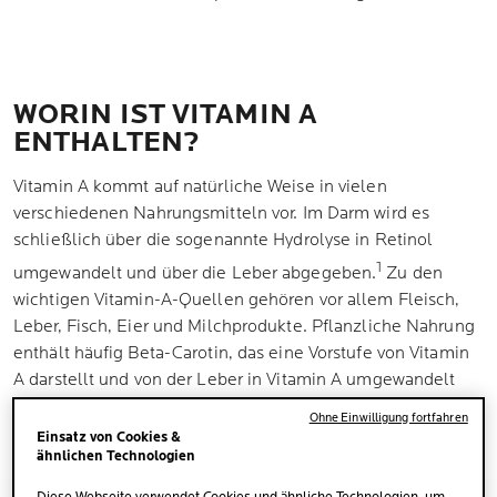
WORIN IST VITAMIN A
ENTHALTEN?
Vitamin A kommt auf natürliche Weise in vielen
verschiedenen Nahrungsmitteln vor. Im Darm wird es
schließlich über die sogenannte Hydrolyse in Retinol
1
umgewandelt und über die Leber abgegeben.
Zu den
wichtigen Vitamin-A-Quellen gehören vor allem Fleisch,
Leber, Fisch, Eier und Milchprodukte. Pflanzliche Nahrung
enthält häufig Beta-Carotin, das eine Vorstufe von Vitamin
A darstellt und von der Leber in Vitamin A umgewandelt
werden kann. Beta-Carotin ist vor allem in Karotten sowie
Ohne Einwilligung fortfahren
roter Paprika, Tomaten, Spinat und Brokkoli enthalten.
Einsatz von Cookies &
ähnlichen Technologien