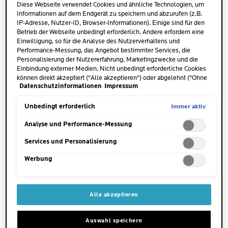
JETZT KAUFEN
JETZT KAUFEN
Bewertungen
Bewertungen
Diese Webseite verwendet Cookies und ähnliche Technologien, um
Hautstellen.
Informationen auf dem Endgerät zu speichern und abzurufen (z.B.
IP-Adresse, Nutzer-ID, Browser-Informationen). Einige sind für den
Betrieb der Webseite unbedingt erforderlich. Andere erfordern eine
Einwilligung, so für die Analyse des Nutzerverhaltens und
Performance-Messung, das Angebot bestimmter Services, die
Personalisierung der Nutzererfahrung, Marketingzwecke und die
Einbindung externer Medien. Nicht unbedingt erforderliche Cookies
können direkt akzeptiert ("Alle akzeptieren") oder abgelehnt ("Ohne
Datenschutzinformationen
Impressum
Einwilligung fortfahren") werden. Individuelle Anpassungen der
Einstellungen sind ebenfalls möglich und speicherbar ("Auswahl
speichern"). Die Auswahl kann jederzeit unter dem Link "Cookie-
Immer aktiv
Unbedingt erforderlich
Einstellungen" angepasst werden. Für weitere Informationen s.
unsere Datenschutzinformationen.
Analyse und Performance-Messung
Services und Personalisierung
LIPIKAR
LIPIKAR
DUSCH- UND BADEÖL
NACHFÜLLBARES HUILE
Werbung
AP+
LAVANTE AP+
(289)
(200)
4.7
4.8
177 von 289 Bewertern erhielten
177 von 200 Bewertern erhielten
von
von
Alle akzeptieren
ein Testprodukt oder nahmen an
ein Testprodukt oder nahmen an
5
5
einer Aktion teil
einer Aktion teil
Sternen.
Sternen.
Auswahl speichern
289
200