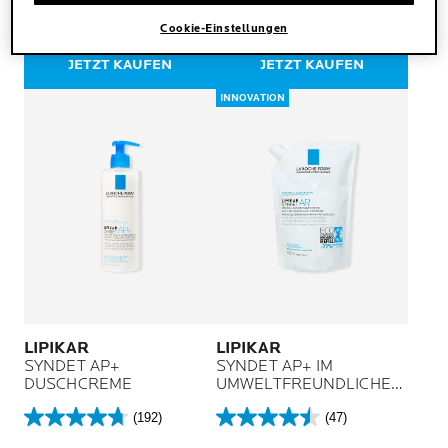
RÜCKFETTENDES UND
Rückfettendes Reinigungsöl
Bewertungen
Bewertungen
REIZLINDERNDES
für zu Neurodermitis
Cookie-Einstellungen
REINIGUNGSÖL FÜR
neigende Haut
GESICHT UND KÖRPER
JETZT KAUFEN
JETZT KAUFEN
INNOVATION
LIPIKAR
LIPIKAR
SYNDET AP+
SYNDET AP+ IM
DUSCHCREME
UMWELTFREUNDLICHEN
REFILLSYSTEM
(192)
(47)
4.7
4.5
von
von