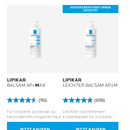
VON KREBSPATIENT:INNEN
GETESTET
LIPIKAR
LIPIKAR
BALSAM AP+
M
AX
LEICHTER BALSAM AP+M
(701)
(1035)
4.6
4.8
von
von
Für trockene, juckende, zu
Leichter, rückfettender
5
5
Neurodermitis neigende Haut
Körperbalsam für trockene,
Sternen.
Sternen.
juckende und zu
701
1035
Neurodermitis neigende Haut
JETZT KAUFEN
JETZT KAUFEN