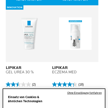
Bewertungen
Bewertungen
INNOVATION
LIPIKAR
LIPIKAR
GEL UREA 30 %
ECZEMA MED
(2)
(18)
2.5
4.3
von
von
Ohne Einwilligung fortfahren
Intensiv
Medizinprodukt mit
5
5
Einsatz von Cookies &
feuchtigkeitsspendende
Wirksamkeit gegen Ekzem-
Sternen.
Sternen.
ähnlichen Technologien
Körperpflege mit 30 % Urea
Symptome
2
18
für extrem trockene und raue