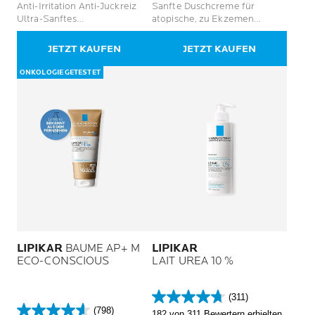
Anti-Irritation Anti-Juckreiz
Sanfte Duschcreme für
5
5
Ultra-Sanftes
atopische, zu Ekzemen
Sternen.
Sternen.
Körperpflegemittel
neigende Haut, parfümfrei
192
47
JETZT KAUFEN
JETZT KAUFEN
Bewertungen
Bewertungen
ONKOLOGIE GETESTET
LIPIKAR
BAUME AP+ M
LIPIKAR
ECO-CONSCIOUS
LAIT UREA 10 %
(311)
4.7
(798)
182 von 311 Bewertern erhielten