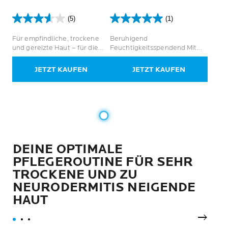
(5)
(1)
3.6
5.0
von
von
Für empfindliche, trockene
Beruhigend
5
5
und gereizte Haut – für die
Feuchtigkeitsspendend Mit
Sternen.
Sternen.
ganze Familie
Urea für trockene Haut
5
1
JETZT KAUFEN
JETZT KAUFEN
Bewertungen
Bewertung
DEINE OPTIMALE
PFLEGEROUTINE FÜR SEHR
TROCKENE UND ZU
NEURODERMITIS NEIGENDE
HAUT
next