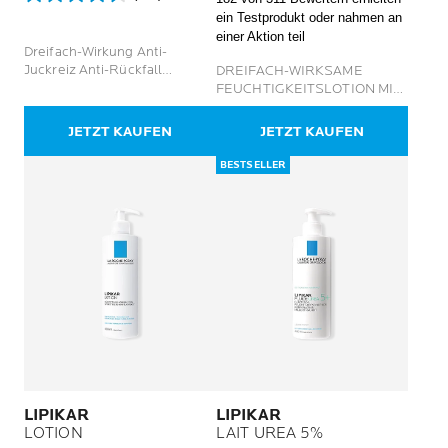
4.6
von
ein Testprodukt oder nahmen an
von
5
einer Aktion teil
5
Sternen.
Dreifach-Wirkung Anti-
Sternen.
311
Juckreiz Anti-Rückfall
DREIFACH-WIRKSAME
798
Bewertungen
Sofortige Beruhigung
FEUCHTIGKEITSLOTION MIT
Bewertungen
10% UREA
JETZT KAUFEN
JETZT KAUFEN
BESTSELLER
LIPIKAR
LIPIKAR
LOTION
LAIT UREA 5%