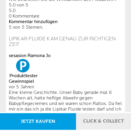
5.0 von 5
5.0
0 Kommentare
Kommentar hinzufügen
5 von 5 Sternen.
LIPIKAR FLUIDE KAM GENAU ZUR RICHTIGEN
ZEIT
sesasion Ramona Jo
Produkttester
Gewinnspiel
vor 5 Jahren
Eine kleine Geschichte. Unser Baby gerade mal 6
Wochen alt, hatte heftige Abwehr gegen
Babypflegecremes und wir waren schon Ratlos. Da fiel
mir ein das ich ja die Lipikar Fluide testen darf und ich
gab meiner Tochter die Flasche und sagte tue erst mal
ein wenig auf den Handrücken um zu beobachten und
CLICK & COLLECT
JETZT KAUFEN
es gab keine negative Reaktion. Dann hat sie etwas