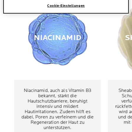
Cookie-Einstellungen
NIACINAMID
S
Niacinamid, auch als Vitamin B3
Sheabu
bekannt, stärkt die
Schu
Hautschutzbarriere, beruhigt
verfü
intensiv und mildert
rückfet
Hautirritationen. Zudem hilft es
wird a
dabei, Poren zu verfeinern und die
und de
Regeneration der Haut zu
mit
unterstützen.