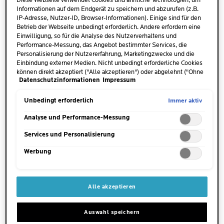
Diese Webseite verwendet Cookies und ähnliche Technologien, um
des Feuchtigkeitsfluid für jede
Informationen auf dem Endgerät zu speichern und abzurufen (z.B.
Körperpartie.
IP-Adresse, Nutzer-ID, Browser-Informationen). Einige sind für den
Betrieb der Webseite unbedingt erforderlich. Andere erfordern eine
Einwilligung, so für die Analyse des Nutzerverhaltens und
WANN
Performance-Messung, das Angebot bestimmter Services, die
Ein oder zweimal täglich,
Personalisierung der Nutzererfahrung, Marketingzwecke und die
morgens und abends.
Einbindung externer Medien. Nicht unbedingt erforderliche Cookies
können direkt akzeptiert ("Alle akzeptieren") oder abgelehnt ("Ohne
Datenschutzinformationen
Impressum
Einwilligung fortfahren") werden. Individuelle Anpassungen der
WO
Einstellungen sind ebenfalls möglich und speicherbar ("Auswahl
Für den gesamten Körper.
speichern"). Die Auswahl kann jederzeit unter dem Link "Cookie-
Immer aktiv
Unbedingt erforderlich
Einstellungen" angepasst werden. Für weitere Informationen s.
unsere Datenschutzinformationen.
Analyse und Performance-Messung
ANWENDUNGSTIPP
Services und Personalisierung
Nach der Reinigung des
ganzen Körpers auftragen.
Werbung
HAUPTINHALTSSTOFFE
AUF EINEN BLICK
Alle akzeptieren
Auswahl speichern