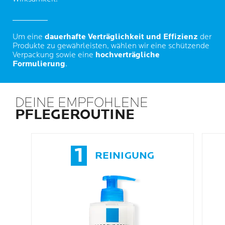
Um eine
dauerhafte Verträglichkeit und Effizienz
der
Produkte zu gewährleisten, wählen wir eine schützende
Verpackung sowie eine
hochverträgliche
Formulierung
.
DEINE EMPFOHLENE
PFLEGEROUTINE
1
REINIGUNG