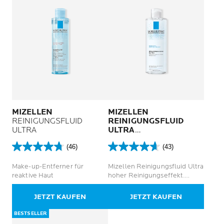
MIZELLEN
MIZELLEN
REINIGUNGSFLUID
REINIGUNGSFLUID
ULTRA
ULTRA
FÜR NORMALE BIS
(46)
(43)
EMPFINDLICHE HAUT
4.8
4.6
von
von
Make-up-Entferner für
Mizellen Reinigungsfluid Ultra
5
5
reaktive Haut
hoher Reinigungseffekt.
Sternen.
Sternen.
Empfindliche Haut
46
43
JETZT KAUFEN
JETZT KAUFEN
Bewertungen
Bewertungen
BESTSELLER