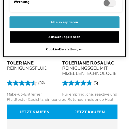
Werbung
Alle akzeptieren
Auswahl speichern
Cookie-Einstellungen
TOLERIANE
TOLERIANE ROSALIAC
REINIGUNGSFLUID
REINIGUNGSGEL MIT
MIZELLENTECHNOLOGIE
(59)
(5)
4.5
4.8
von
von
Make-up-Entferner
Für empfindliche, reaktive und
5
5
Fluidtextur Gesichtsreinigung
zu Rötungen neigende Haut
Sternen.
Sternen.
59
5
JETZT KAUFEN
JETZT KAUFEN
Bewertungen
Bewertungen