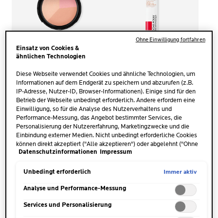
Ohne Einwilligung fortfahren
Einsatz von Cookies &
ähnlichen Technologien
Diese Webseite verwendet Cookies und ähnliche Technologien, um
TOLERIANE
TOLERIANE
Informationen auf dem Endgerät zu speichern und abzurufen (z.B.
MATTIERENDES FIXIER-
KORRIGIERENDES MAKE-
IP-Adresse, Nutzer-ID, Browser-Informationen). Einige sind für den
PUDER
UP FLUID
Betrieb der Webseite unbedingt erforderlich. Andere erfordern eine
Einwilligung, so für die Analyse des Nutzerverhaltens und
(325)
3.6
Performance-Messung, das Angebot bestimmter Services, die
(7)
182 von 325 Bewertern erhielten
3.6
von
Personalisierung der Nutzererfahrung, Marketingzwecke und die
ein Testprodukt oder nahmen an
von
5
Einbindung externer Medien. Nicht unbedingt erforderliche Cookies
einer Aktion teil
5
Sternen.
können direkt akzeptiert ("Alle akzeptieren") oder abgelehnt ("Ohne
Allergie-getesteter Puder für
Sternen.
325
Datenschutzinformationen
Impressum
Einwilligung fortfahren") werden. Individuelle Anpassungen der
fettige und zu Akne neigende
FÜR MISCHHAUT BIS
7
Bewertungen
Einstellungen sind ebenfalls möglich und speicherbar ("Auswahl
Haut
FETTIGE EMPFINDLICHE
Bewertungen
speichern"). Die Auswahl kann jederzeit unter dem Link "Cookie-
Immer aktiv
Unbedingt erforderlich
HAUT
Einstellungen" angepasst werden. Für weitere Informationen s.
JETZT KAUFEN
JETZT KAUFEN
unsere Datenschutzinformationen.
Analyse und Performance-Messung
VON KREBSPATIENT:INNEN
Services und Personalisierung
GETESTET