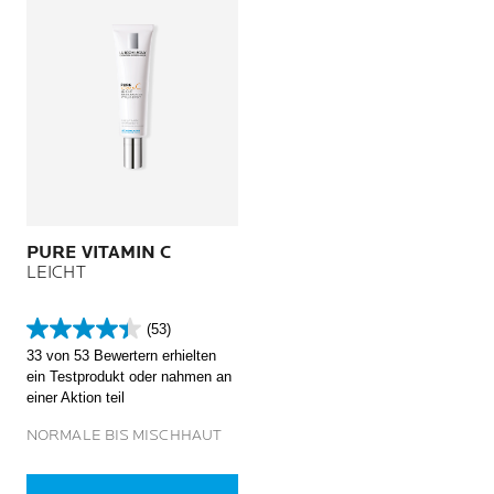
PURE VITAMIN C
LEICHT
(53)
4.4
33 von 53 Bewertern erhielten
von
ein Testprodukt oder nahmen an
5
einer Aktion teil
Sternen.
53
NORMALE BIS MISCHHAUT
Bewertungen