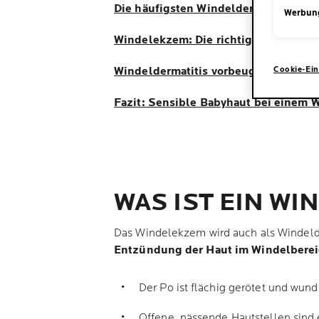
Die häufigsten Windeldermatitis-Sy
Werbun
Windelekzem: Die richtige Hautpfleg
Cookie-Ein
Windeldermatitis vorbeugen: So geht
Fazit: Sensible Babyhaut bei einem
WAS IST EIN W
Das Windelekzem wird auch als Windelder
Entzündung der Haut im Windelbere
Der Po ist flächig gerötet und wund
Offene, nässende Hautstellen sind