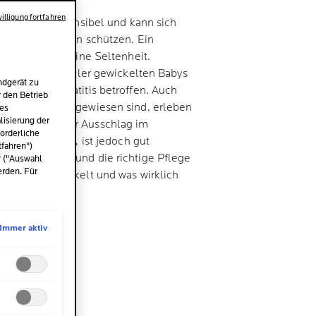
illigung fortfahren
tur aus sehr sensibel und kann sich
ußeren Einflüssen schützen. Ein
ch ist somit keine Seltenheit.
zweit Drittel aller gewickelten Babys
ndgerät zu
er Windeldermatitis betroffen. Auch
r den Betrieb
nenzprodukte angewiesen sind, erleben
des
isierung der
ung häufig. Der Ausschlag im
orderliche
nfach auftreten, ist jedoch gut
tfahren")
rsachen kennt und die richtige Pflege
r ("Auswahl
erden. Für
matitis entwickelt und was wirklich
diesem Artikel.
Immer aktiv