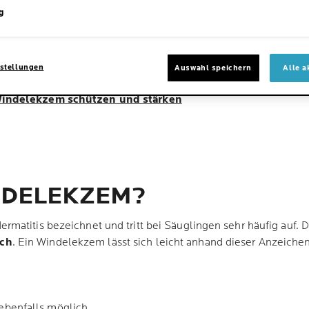
mptome
g
e
stellungen
’s
Auswahl speichern
Alle a
 Windelekzem schützen und stärken
INDELEKZEM?
matitis bezeichnet und tritt bei Säuglingen sehr häufig auf. 
ich
. Ein Windelekzem lässt sich leicht anhand dieser Anzeiche
 ebenfalls möglich