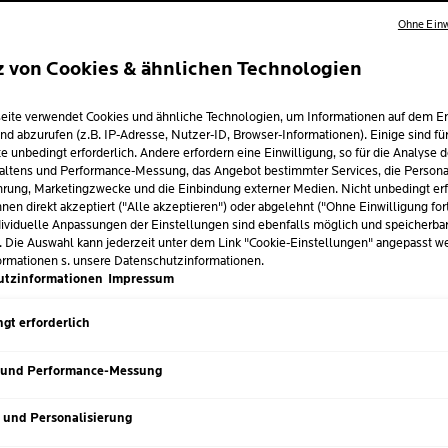
Ohne Einw
Die Haut von Babys ist von Na
noch nicht zuverlässig vor ä
z von Cookies & ähnlichen Technologien
wunder, gereizter Windelberei
ZEM:
Schätzungen zufolge sind bis 
eite verwendet Cookies und ähnliche Technologien, um Informationen auf dem E
im ersten Lebensjahr von ein
N UND
nd abzurufen (z.B. IP-Adresse, Nutzer-ID, Browser-Informationen). Einige sind fü
Erwachsene, die auf Inkonti
e unbedingt erforderlich. Andere erfordern eine Einwilligung, so für die Analyse 
ÖSUNGEN
altens und Performance-Messung, das Angebot bestimmter Services, die Personal
diese unangenehme Hautreiz
rung, Marketingzwecke und die Einbindung externer Medien. Nicht unbedingt erf
Windelbereich kann relativ ei
nen direkt akzeptiert ("Alle akzeptieren") oder abgelehnt ("Ohne Einwilligung for
behandelbar, wenn man die U
ividuelle Anpassungen der Einstellungen sind ebenfalls möglich und speicherba
. Die Auswahl kann jederzeit unter dem Link "Cookie-Einstellungen" angepasst w
anwendet. Wie sich Windelder
ormationen s. unsere Datenschutzinformationen.
dagegen hilft, erfährst du in 
utzinformationen
Impressum
gt erforderlich
 und Performance-Messung
matitis?
s und Personalisierung