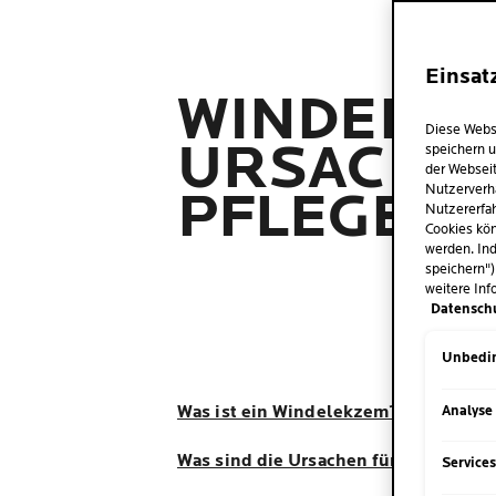
Einsat
WINDELEK
Diese Webs
URSACHE
speichern u
der Webseit
PFLEGEL
Nutzerverh
Nutzererfah
Cookies kön
werden. Ind
speichern")
weitere Inf
Datensch
Unbedin
Was ist ein Windelekzem?
Analyse
Was sind die Ursachen für Windelder
Service