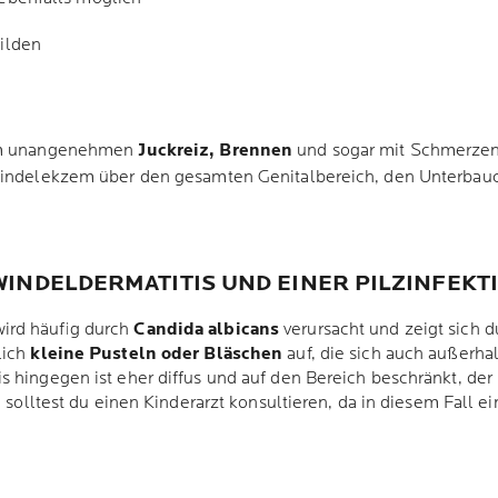
ilden
nem unangenehmen
Juckreiz, Brennen
und sogar mit Schmerzen
 Windelekzem über den gesamten Genitalbereich, den Unterbau
INDELDERMATITIS UND EINER PILZINFEKT
ird häufig durch
Candida albicans
verursacht und zeigt sich 
zlich
kleine Pusteln oder Bläschen
auf, die sich auch außerha
s hingegen ist eher diffus und auf den Bereich beschränkt, der
n solltest du einen Kinderarzt konsultieren, da in diesem Fall e