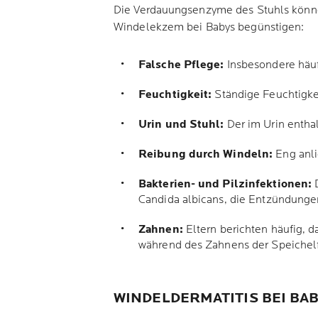
Die Verdauungsenzyme des Stuhls können 
Windelekzem bei Babys begünstigen:
Falsche Pflege:
Insbesondere häuf
Feuchtigkeit:
Ständige Feuchtigkei
Urin und Stuhl:
Der im Urin entha
Reibung durch Windeln:
Eng anli
Bakterien- und Pilzinfektionen:
D
Candida albicans, die Entzündungen
Zahnen:
Eltern berichten häufig,
während des Zahnens der Speichelfl
WINDELDERMATITIS BEI BA