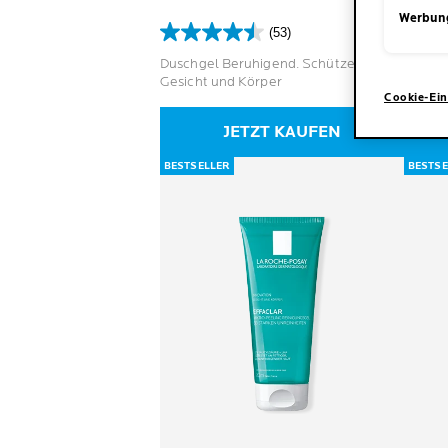
Werbun
(53)
4.5
4.8
von
von
Duschgel Beruhigend. Schützend. Für
Feucht
5
5
Gesicht und Körper
für tr
Sternen.
Stern
Cookie-Ein
53
16
JETZT KAUFEN
Bewertungen
Bewer
BESTSELLER
BESTSE