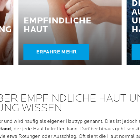
D
A
EMPFINDLICHE
U
UNG
HAUT
H
ERFAHRE MEHR
ER EMPFINDLICHE HAUT UN
UNG WISSEN
 und wird häufig als eigener Hauttyp genannt. Dies ist jedoch
tand
, der jede Haut betreffen kann. Darüber hinaus geht sensib
ie etwa Rötungen oder Ausschlag. Oft sieht die Haut normal au