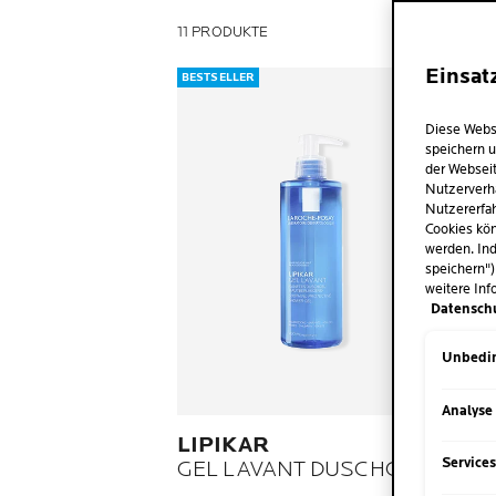
11 PRODUKTE
Einsat
BESTSELLER
BESTSE
Diese Webs
speichern u
der Webseit
Nutzerverh
Nutzererfah
Cookies kön
werden. Ind
speichern")
weitere Inf
Datensch
Unbedin
Analyse
LIPIKAR
LIP
Service
GEL LAVANT DUSCHGEL
SUR