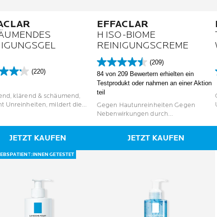
ACLAR
EFFACLAR
ÄUMENDES
H ISO-BIOME
NIGUNGSGEL
REINIGUNGSCREME
(209)
4.5
(220)
84 von 209 Bewertern erhielten ein
von
Testprodukt oder nahmen an einer Aktion
5
teil
Sternen.
end, klärend & schäumend,
en.
209
t Unreinheiten, mildert die
Gegen Hautunreinheiten Gegen
Bewertungen
ion .tb_button
Nebenwirkungen durch
tungen
g:1px;cursor:pointer;border-
austrocknende Akne-Behandlungen
1px solid #8b8b8b;border-left:
JETZT KAUFEN
JETZT KAUFEN
lid #FFF;border-bottom: 1px
fff;}.tb_button.hover {borer:2px
EBSPATIENT:INNEN GETESTET
 #def; background-color:
 !important;}.ws_toolbar {z-
00000} .ws_toolbar .ws_tb_btn
:pointer;border:1px solid
adding:3px}
ghlight{background-color:yellow}
e {visibility:hidden} .ws_toolbar