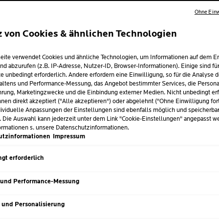
Ohne Einw
z von Cookies & ähnlichen Technologien
LLER
eite verwendet Cookies und ähnliche Technologien, um Informationen auf dem E
nd abzurufen (z.B. IP-Adresse, Nutzer-ID, Browser-Informationen). Einige sind fü
e unbedingt erforderlich. Andere erfordern eine Einwilligung, so für die Analyse 
altens und Performance-Messung, das Angebot bestimmter Services, die Personal
rung, Marketingzwecke und die Einbindung externer Medien. Nicht unbedingt erf
nen direkt akzeptiert ("Alle akzeptieren") oder abgelehnt ("Ohne Einwilligung for
ividuelle Anpassungen der Einstellungen sind ebenfalls möglich und speicherba
. Die Auswahl kann jederzeit unter dem Link "Cookie-Einstellungen" angepasst w
ormationen s. unsere Datenschutzinformationen.
utzinformationen
Impressum
gt erforderlich
 und Performance-Messung
IKAR
CICAPLAST
s und Personalisierung
GRAS SEIFENSTÜCK
GEL LAVANT B5+