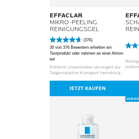
EFFACLAR
EFF
MIKRO-PEELING
SCH
REINIGUNGSGEL
REI
(376)
4.7
30 von 376 Bewertern erhielten ein
von
4.2
Testprodukt oder nahmen an einer Aktion
5
von
teil
Sternen.
5
Reinig
376
Stern
entfern
Entfernt Unreinheiten Verringert die
Bewertungen
220
Talgprodukt
Talgproduktion Korrigiert hartnäckige
Bewer
{paddin
Makel und Flecken
right: 
JETZT KAUFEN
1px so
solid #
VON KR
outset
#f8f8f8
index:1
{cursor
#555;p
.tb_hi
.tb_hid