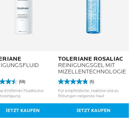
adding:2px;margin:0px}
ERIANE
TOLERIANE ROSALIAC
NIGUNGSFLUID
REINIGUNGSGEL MIT
MIZELLENTECHNOLOGIE
(59)
(5)
4.8
von
p-Entferner Fluidtextur
Für empfindliche, reaktive und zu
5
tsreinigung
Rötungen neigende Haut
en.
Sternen.
5
JETZT KAUFEN
JETZT KAUFEN
tungen
Bewertungen