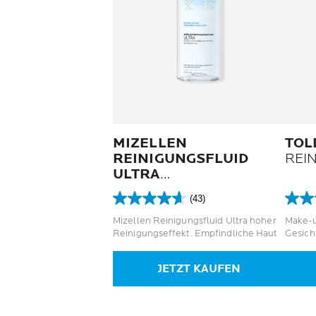
img {p
MIZELLEN
TOL
REINIGUNGSFLUID
REI
ULTRA
FÜR NORMALE BIS
(43)
EMPFINDLICHE HAUT
4.6
4.5
von
von
Mizellen Reinigungsfluid Ultra hoher
Make-u
5
5
Reinigungseffekt. Empfindliche Haut
Gesich
Sternen.
Stern
43
59
JETZT KAUFEN
Bewertungen
Bewer