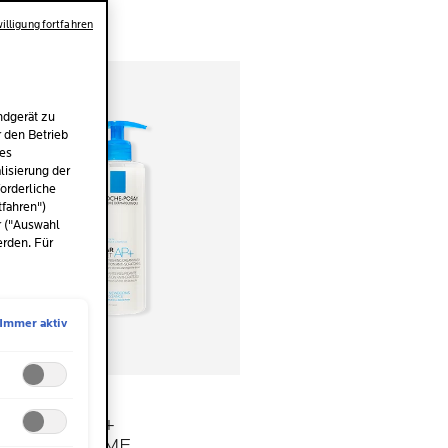
illigung fortfahren
ndgerät zu
r den Betrieb
des
isierung der
orderliche
tfahren")
r ("Auswahl
erden. Für
Immer aktiv
LIPIKAR
SYNDET AP+
DUSCHCREME