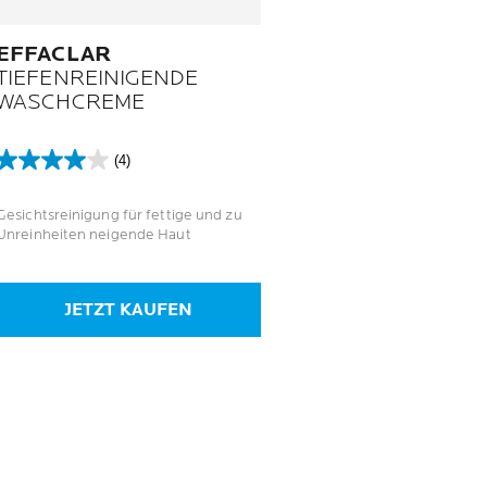
EFFACLAR
TIEFENREINIGENDE
WASCHCREME
(4)
4.0
von
5
Gesichtsreinigung für fettige und zu
Sternen.
Unreinheiten neigende Haut
4
Bewertungen
JETZT KAUFEN