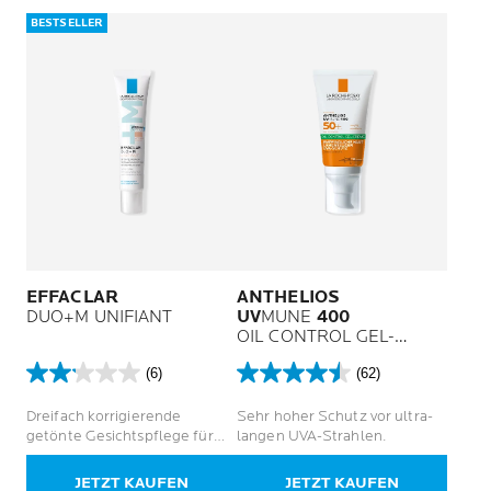
BESTSELLER
EFFACLAR
ANTHELIOS
DUO+M UNIFIANT
UV
MUNE
400
OIL CONTROL GEL-
CREME LSF 50+ OHNE
(6)
(62)
DUFTSTOFFE
2.2
4.5
von
von
Dreifach korrigierende
Sehr hoher Schutz vor ultra-
5
5
getönte Gesichtspflege für
langen UVA-Strahlen.
Sternen.
Sternen.
fettige und zu Akne neigende
6
62
Haut, basiert auf den
JETZT KAUFEN
JETZT KAUFEN
Bewertungen
Bewertungen