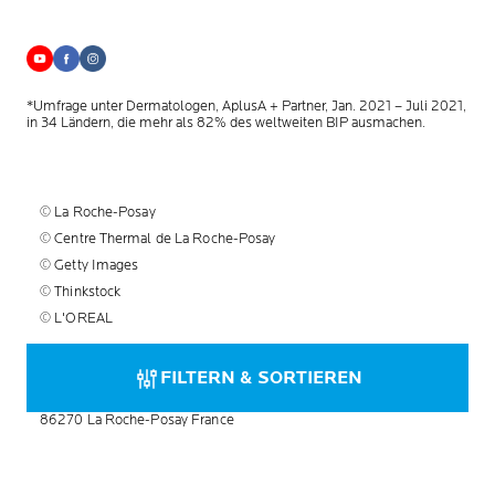
*Umfrage unter Dermatologen, AplusA + Partner, Jan. 2021 – Juli 2021,
in 34 Ländern, die mehr als 82% des weltweiten BIP ausmachen.
© La Roche-Posay
© Centre Thermal de La Roche-Posay
© Getty Images
© Thinkstock
© L'OREAL
Herstellerinformationen:
FILTERN & SORTIEREN
La Roche-Posay Laboratoire Dermatologique CAI
86270 La Roche-Posay France
info@larocheposay.de