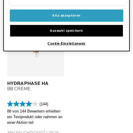
Bewertungen
Bewertungen
Alle akzeptieren
Auswahl speichern
Cookie-Einstellungen
HYDRAPHASE HA
BB CREME
(144)
4.1
88 von 144 Bewertern erhielten
von
ein Testprodukt oder nahmen an
5
einer Aktion teil
Sternen.
144
48H FEUCHTIGKEIT LSF 15