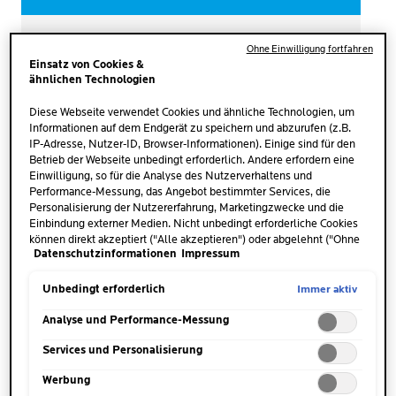
Erkenntnissen der Mikrobiom-
Wissenschaft
Ohne Einwilligung fortfahren
Einsatz von Cookies &
ähnlichen Technologien
Diese Webseite verwendet Cookies und ähnliche Technologien, um
Informationen auf dem Endgerät zu speichern und abzurufen (z.B.
IP-Adresse, Nutzer-ID, Browser-Informationen). Einige sind für den
Betrieb der Webseite unbedingt erforderlich. Andere erfordern eine
Einwilligung, so für die Analyse des Nutzerverhaltens und
Performance-Messung, das Angebot bestimmter Services, die
Personalisierung der Nutzererfahrung, Marketingzwecke und die
Einbindung externer Medien. Nicht unbedingt erforderliche Cookies
können direkt akzeptiert ("Alle akzeptieren") oder abgelehnt ("Ohne
ANTHELIOS
ANTHELIOS
Datenschutzinformationen
Impressum
Einwilligung fortfahren") werden. Individuelle Anpassungen der
HYDRATISIERENDE
INVISIBLE FLUID GETÖNT
Einstellungen sind ebenfalls möglich und speicherbar ("Auswahl
GETÖNTE BB-CREME
UV
MUNE
400
LSF 50+
speichern"). Die Auswahl kann jederzeit unter dem Link "Cookie-
Immer aktiv
Unbedingt erforderlich
UVMUNE 400 LSF 50+
Einstellungen" angepasst werden. Für weitere Informationen s.
(64)
(101)
4.2
4.1
unsere Datenschutzinformationen.
Analyse und Performance-Messung
von
von
Ultimativer Sonnenschutz
Sehr hoher UVA- und UVB-
5
5
Services und Personalisierung
gegen tiefe Zellschäden.
Schutz.
Sternen.
Sternen.
64
101
Werbung
JETZT KAUFEN
JETZT KAUFEN