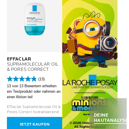
EFFACLAR
SUPRAMOLECULAR OIL
& PORES CORRECT
(13)
4.8
13 von 13 Bewertern erhielten
von
ein Testprodukt oder nahmen an
5
einer Aktion teil
Sternen.
13
Effaclar Supramolecular Oil &
Bewertungen
Pores Correct hydratisierende
DEINE
Pflege verfeinert die Poren &
HAUTANALYSE
reguliert überschüssigen Talg.
JETZT KAUFEN
Für ein glatteres Hautbild.