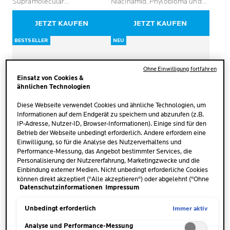
Supramolecular
Niacinamid, Phylobioma und
Porenverfeinernde
Procerad für unreine Haut
Reinigungsgel mit
JETZT KAUFEN
JETZT KAUFEN
Salicylsäure und Niacinamid
eignet sich zur täglichen
BESTSELLER
NEU
Anwendung bei fettiger Haut,
die zu übermäßigem Glanz
und sichtbaren Poren neigt.
Ohne Einwilligung fortfahren
Die Gel-zu Schaum-Textur
Einsatz von Cookies &
reinigt gründlich, ohne
ähnlichen Technologien
auszutrocknen, mattiert die
Haut und lässt die Poren
Diese Webseite verwendet Cookies und ähnliche Technologien, um
verfeinert wirken.
Informationen auf dem Endgerät zu speichern und abzurufen (z.B.
IP-Adresse, Nutzer-ID, Browser-Informationen). Einige sind für den
Betrieb der Webseite unbedingt erforderlich. Andere erfordern eine
Einwilligung, so für die Analyse des Nutzerverhaltens und
Performance-Messung, das Angebot bestimmter Services, die
Personalisierung der Nutzererfahrung, Marketingzwecke und die
EFFACLAR
EFFACLAR
Einbindung externer Medien. Nicht unbedingt erforderliche Cookies
SCHÄUMENDES
DUO+M PATCH
können direkt akzeptiert ("Alle akzeptieren") oder abgelehnt ("Ohne
REINIGUNGSGEL
Datenschutzinformationen
Impressum
Einwilligung fortfahren") werden. Individuelle Anpassungen der
Einstellungen sind ebenfalls möglich und speicherbar ("Auswahl
(175)
speichern"). Die Auswahl kann jederzeit unter dem Link "Cookie-
4.7
Immer aktiv
Unbedingt erforderlich
(220)
Einstellungen" angepasst werden. Für weitere Informationen s.
172 von 175 Bewertern erhielten
4.2
von
unsere Datenschutzinformationen.
Analyse und Performance-Messung
ein Testprodukt oder nahmen an
von
5