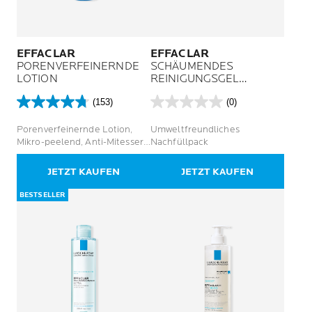
EFFACLAR
EFFACLAR
PORENVERFEINERNDE
SCHÄUMENDES
LOTION
REINIGUNGSGEL
NACHFÜLLPACK
(153)
(0)
4.7
0.0
von
von
Porenverfeinernde Lotion,
Umweltfreundliches
5
5
Mikro-peelend, Anti-Mitesser,
Nachfüllpack
Sternen.
Sternen.
reinigend, klärend
153
JETZT KAUFEN
JETZT KAUFEN
Bewertungen
BESTSELLER