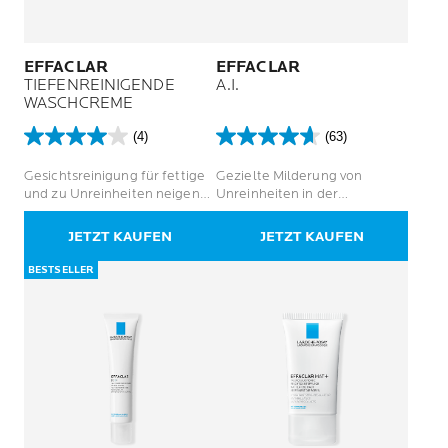
EFFACLAR
EFFACLAR
TIEFENREINIGENDE
A.I.
WASCHCREME
(4)
(63)
4.0
4.7
von
von
Gesichtsreinigung für fettige
Gezielte Milderung von
5
5
und zu Unreinheiten neigende
Unreinheiten in der
Sternen.
Sternen.
Haut
Hautpflege
4
63
JETZT KAUFEN
JETZT KAUFEN
Bewertungen
Bewertungen
BESTSELLER