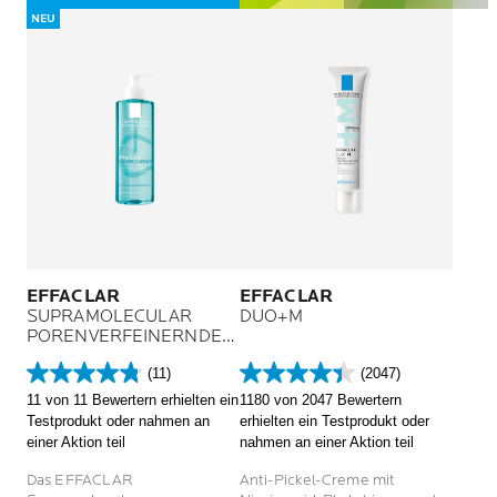
NEU
EFFACLAR
EFFACLAR
SUPRAMOLECULAR
DUO+M
PORENVERFEINERNDES
REINIGUNGSGEL
(11)
(2047)
4.8
4.4
11 von 11 Bewertern erhielten ein
1180 von 2047 Bewertern
von
von
Testprodukt oder nahmen an
erhielten ein Testprodukt oder
5
5
einer Aktion teil
nahmen an einer Aktion teil
Sternen.
Sternen.
11
2047
Das EFFACLAR
Anti-Pickel-Creme mit
Bewertungen
Bewertungen