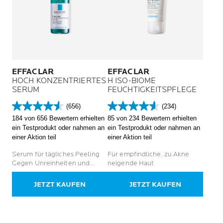
EFFACLAR
EFFACLAR
HOCH KONZENTRIERTES
H ISO-BIOME
SERUM
FEUCHTIGKEITSPFLEGE
(656)
(234)
4.5
4.6
184 von 656 Bewertern erhielten
85 von 234 Bewertern erhielten
von
von
ein Testprodukt oder nahmen an
ein Testprodukt oder nahmen an
5
5
einer Aktion teil
einer Aktion teil
Sternen.
Sternen.
656
234
Serum für tägliches Peeling
Für empfindliche, zu Akne
Bewertungen
Bewertungen
Gegen Unreinheiten und
neigende Haut
Pickel Für zu Akne neigende
Haut bei Erwachsenen
JETZT KAUFEN
JETZT KAUFEN