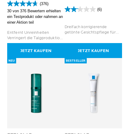
(376)
4.7
(6)
30 von 376 Bewertern erhielten
von
2.2
ein Testprodukt oder nahmen an
5
von
einer Aktion teil
Sternen.
5
Dreifach korrigierende
376
Sternen.
getönte Gesichtspflege für
Entfernt Unreinheiten
Bewertungen
6
fettige und zu Akne neigende
Verringert die Talgproduktion
Bewertungen
Haut, basiert auf den
Korrigiert hartnäckige Makel
Erkenntnissen der Mikrobiom-
und Flecken
JETZT KAUFEN
JETZT KAUFEN
Wissenschaft
NEU
BESTSELLER