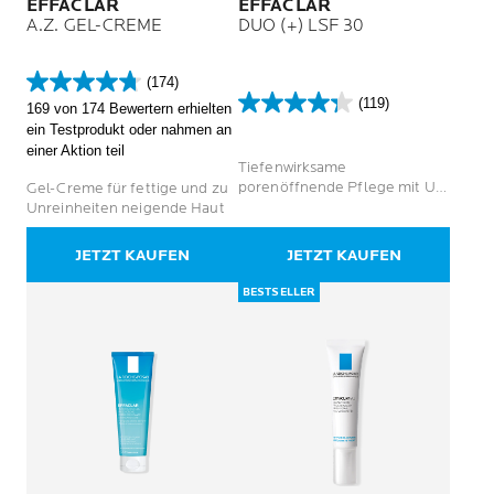
EFFACLAR
EFFACLAR
A.Z. GEL-CREME
DUO (+) LSF 30
(174)
4.7
(119)
169 von 174 Bewertern erhielten
von
4.3
ein Testprodukt oder nahmen an
5
von
einer Aktion teil
Sternen.
5
Tiefenwirksame
174
Sternen.
porenöffnende Pflege mit UV-
Gel-Creme für fettige und zu
Bewertungen
119
Schutz
Unreinheiten neigende Haut
Bewertungen
JETZT KAUFEN
JETZT KAUFEN
BESTSELLER