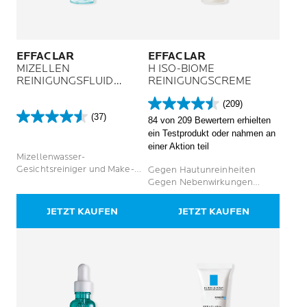
EFFACLAR
EFFACLAR
MIZELLEN
H ISO-BIOME
REINIGUNGSFLUID
REINIGUNGSCREME
ULTRA
(209)
4.5
(37)
84 von 209 Bewertern erhielten
4.6
von
ein Testprodukt oder nahmen an
von
5
einer Aktion teil
5
Sternen.
Mizellenwasser-
Sternen.
209
Gesichtsreiniger und Make-
Gegen Hautunreinheiten
37
Bewertungen
up-Entferner für fettige und
Gegen Nebenwirkungen
Bewertungen
empfindliche Haut
durch austrocknende Akne-
Behandlungen
JETZT KAUFEN
JETZT KAUFEN