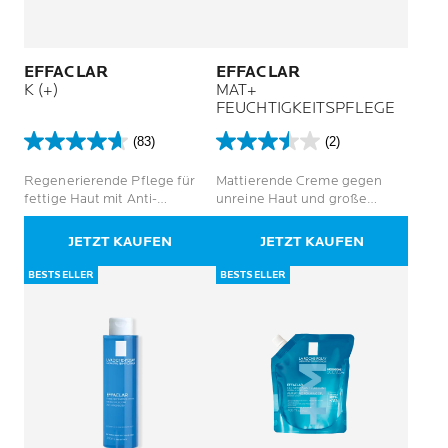
EFFACLAR
EFFACLAR
K (+)
MAT+
FEUCHTIGKEITSPFLEGE
(83)
(2)
4.6
3.5
von
von
Regenerierende Pflege für
Mattierende Creme gegen
5
5
fettige Haut mit Anti-
unreine Haut und große
Sternen.
Sternen.
Oxidations-, Anti-Mitesser-
Poren
83
2
und Anti-Sebum-Wirkung für
JETZT KAUFEN
JETZT KAUFEN
Bewertungen
Bewertungen
8 Stunden
BESTSELLER
BESTSELLER