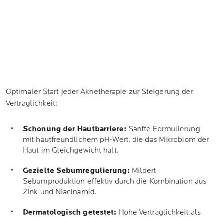
stärkt das Mikrobiom, ohne dabei die Hautbarriere zu
schwächen. Die konsequente, tägliche Anwendung
morgens und abends bereitet die Haut optimal auf die
Pflege vor und beugt neuen Unreinheiten vor.
Optimaler Start jeder Aknetherapie zur Steigerung der
Verträglichkeit:
Schonung der Hautbarriere:
Sanfte Formulierung
mit hautfreundlichem pH-Wert, die das Mikrobiom der
Haut im Gleichgewicht hält.
Gezielte Sebumregulierung:
Mildert
Sebumproduktion effektiv durch die Kombination aus
Zink und Niacinamid.
Dermatologisch getestet:
Hohe Verträglichkeit als