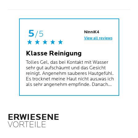
5
/5
NinniK4
View all reviews
Klasse Reinigung
Tolles Gel, das bei Kontakt mit Wasser
sehr gut aufschäumt und das Gesicht
reinigt. Angenehm sauberes Hautgefühl.
Es trocknet meine Haut nicht aus,was ich
als sehr angenehm empfinde. Danach
die Effackar Duo Creme drauf und mein
Hautbild wird immer besser..... Danke
dafür!
ERWIESENE
VORTEILE