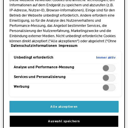
Bewahrt den pH-Wert der Haut.
Diese Webseite verwendet Cookies und ähnliche Technologien, um
Informationen auf dem Endgerät zu speichern und abzurufen (z.B.
IP-Adresse, Nutzer-ID, Browser-Informationen). Einige sind für den
Betrieb der Webseite unbedingt erforderlich. Andere erfordern eine
Einwilligung, so für die Analyse des Nutzerverhaltens und
Performance-Messung, das Angebot bestimmter Services, die
Personalisierung der Nutzererfahrung, Marketingzwecke und die
ANWENDUNG
Einbindung externer Medien. Nicht unbedingt erforderliche Cookies
können direkt akzeptiert ("Alle akzeptieren") oder abgelehnt ("Ohne
Datenschutzinformationen
Impressum
Einwilligung fortfahren") werden. Individuelle Anpassungen der
Einstellungen sind ebenfalls möglich und speicherbar ("Auswahl
speichern"). Die Auswahl kann jederzeit unter dem Link "Cookie-
Immer aktiv
Unbedingt erforderlich
Einstellungen" angepasst werden. Für weitere Informationen s.
unsere Datenschutzinformationen.
Analyse und Performance-Messung
Services und Personalisierung
Werbung
Alle akzeptieren
Auswahl speichern