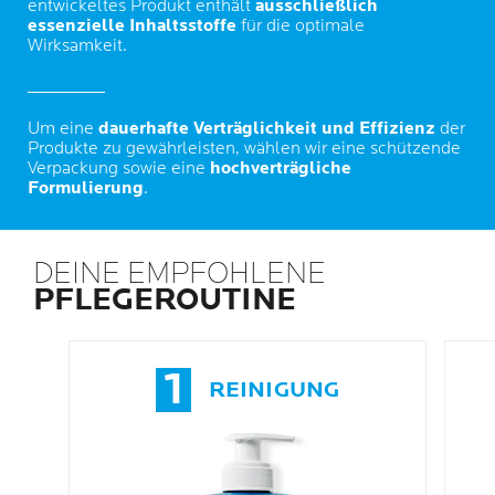
entwickeltes Produkt enthält
ausschließlich
essenzielle Inhaltsstoffe
für die optimale
Wirksamkeit.
Um eine
dauerhafte Verträglichkeit und Effizienz
der
Produkte zu gewährleisten, wählen wir eine schützende
Verpackung sowie eine
hochverträgliche
Formulierung
.
DEINE EMPFOHLENE
PFLEGEROUTINE
1
REINIGUNG