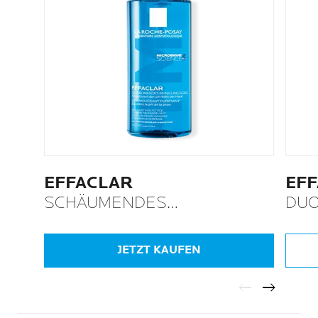
EFFACLAR
EF
SCHÄUMENDES
DU
REINIGUNGSGEL
JETZT KAUFEN