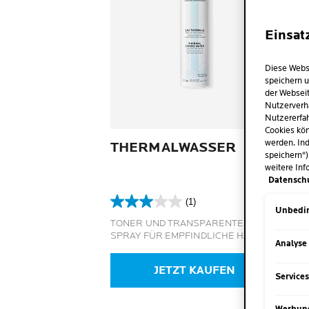
Einsat
Diese Webs
speichern u
der Webseit
Nutzerverh
Nutzererfah
Cookies kön
werden. Ind
THERMALWASSER
speichern")
weitere Inf
Datensch
(1)
3.0
Unbedin
von
TONER UND TRANSPARENTES
5
SPRAY FÜR EMPFINDLICHE HAUT
Analyse
Sternen.
1
JETZT KAUFEN
Bewertung
Service