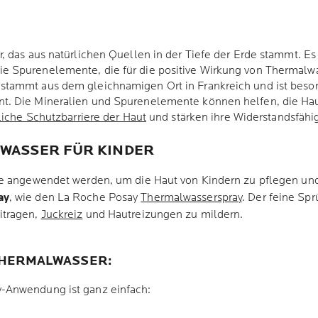
, das aus natürlichen Quellen in der Tiefe der Erde stammt. Es
 Spurenelemente, die für die positive Wirkung von Thermalwass
tammt aus dem gleichnamigen Ort in Frankreich und ist besond
. Die Mineralien und Spurenelemente können helfen, die Haut
liche Schutzbarriere der Haut
und stärken ihre Widerstandsfähi
WASSER FÜR KINDER
se angewendet werden, um die Haut von Kindern zu pflegen und 
ay
, wie den La Roche Posay
Thermalwasserspray
. Der feine Spr
itragen,
Juckreiz
und Hautreizungen zu mildern.
THERMALWASSER:
-Anwendung ist ganz einfach: