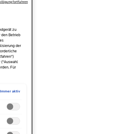
illigung fortfahren
ndgerät zu
r den Betrieb
des
isierung der
orderliche
tfahren")
r ("Auswahl
erden. Für
Immer aktiv