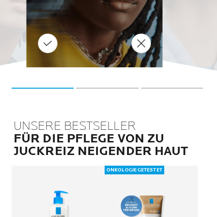
führen. Daher ist es wichtig, d
Kratzen zu durchbreche
MEHR ERFAHREN
REN
MEHR ERFAHREN
UNSERE BESTSELLER
FÜR DIE PFLEGE VON ZU
JUCKREIZ NEIGENDER HAUT
ONKOLOGIE GETESTET