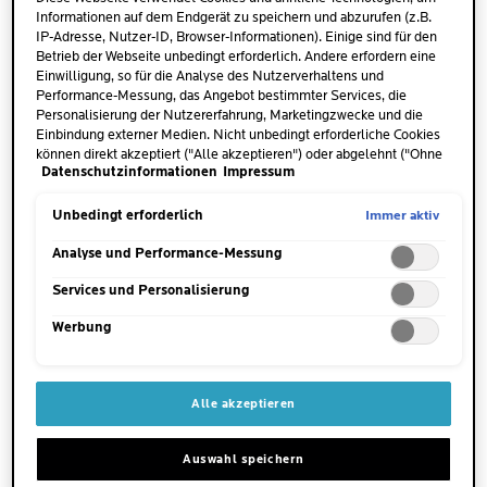
Medikamente oder auch Insektenstiche infrage.
Informationen auf dem Endgerät zu speichern und abzurufen (z.B.
Hierbei handelt es sich um Juckreiz, der zunächst
IP-Adresse, Nutzer-ID, Browser-Informationen). Einige sind für den
Betrieb der Webseite unbedingt erforderlich. Andere erfordern eine
auf intakten Haut auftritt und im Verlauf zu
Einwilligung, so für die Analyse des Nutzerverhaltens und
Rötungen oder kleinen Blessuren führen kann. Am
Performance-Messung, das Angebot bestimmter Services, die
häufigsten scheint
Juckreiz
jedoch bei
trockener
Personalisierung der Nutzererfahrung, Marketingzwecke und die
Einbindung externer Medien. Nicht unbedingt erforderliche Cookies
Haut
und als Symptom bereits bestehender
können direkt akzeptiert ("Alle akzeptieren") oder abgelehnt ("Ohne
Hautveränderungen aufzutreten. Dazu gehören vor
Datenschutzinformationen
Impressum
Einwilligung fortfahren") werden. Individuelle Anpassungen der
allem die
atopische Dermatitis
(
Neurodermitis
)
Einstellungen sind ebenfalls möglich und speicherbar ("Auswahl
speichern"). Die Auswahl kann jederzeit unter dem Link "Cookie-
oder auch
Kontaktallergien
. In vereinzelten Fällen
Immer aktiv
Unbedingt erforderlich
Einstellungen" angepasst werden. Für weitere Informationen s.
kann keine erkennbare Ursache für den Juckreiz
unsere Datenschutzinformationen.
Analyse und Performance-Messung
gefunden werden.
Services und Personalisierung
Werbung
JUCKREIZ UND TROCKENE HAUT
Alle akzeptieren
Trockene Haut kommt sehr häufig vor und viele
Menschen leiden unter den Folgen, die mit den
Auswahl speichern
Symptomen trockener Haut einhergehen. Oft tritt sie