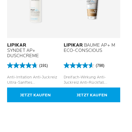
LIPIKAR
LIPIKAR
BAUME AP+ M
SYNDET AP+
ECO-CONSCIOUS
DUSCHCREME
(191)
(798)
4.7
4.6
von
von
Anti-Irritation Anti-Juckreiz
Dreifach-Wirkung Anti-
5
5
Ultra-Sanftes
Juckreiz Anti-Rückfall
Sternen.
Sternen.
Körperpflegemittel
Sofortige Beruhigung
191
798
JETZT KAUFEN
JETZT KAUFEN
Bewertungen
Bewertungen