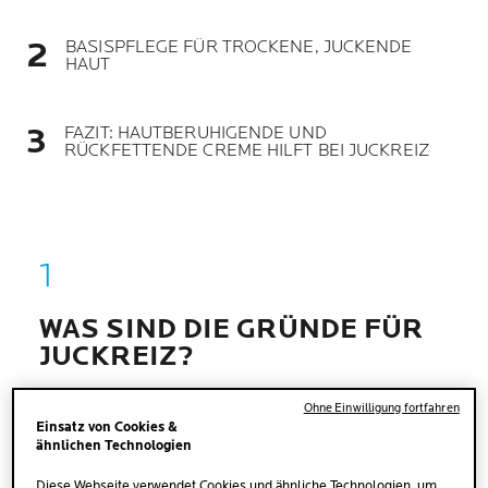
BASISPFLEGE FÜR TROCKENE, JUCKENDE
HAUT
FAZIT: HAUTBERUHIGENDE UND
RÜCKFETTENDE CREME HILFT BEI JUCKREIZ
WAS SIND DIE GRÜNDE FÜR
JUCKREIZ?
Ohne Einwilligung fortfahren
Die möglichen Ursachen für juckende Haut sind
Einsatz von Cookies &
vielfältig. So kommen etwa Störungen des
ähnlichen Technologien
Nervensystems, psychologische Anliegen,
Diese Webseite verwendet Cookies und ähnliche Technologien, um