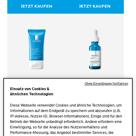
JETZT KAUFEN
JETZT KAUFEN
Ohne Einwilligung fortfahren
Einsatz von Cookies &
HYALU B5
HYALU B5
ähnlichen Technologien
WATER GEL
SURACTIVATED SERUM
Diese Webseite verwendet Cookies und ähnliche Technologien, um
Informationen auf dem Endgerät zu speichern und abzurufen (z.B.
(0)
(2405)
0.0
4.6
IP-Adresse, Nutzer-ID, Browser-Informationen). Einige sind für den
von
von
Betrieb der Webseite unbedingt erforderlich. Andere erfordern eine
Glättendes, hydratisierendes
Anti-Falten Serum mit
5
5
Einwilligung, so für die Analyse des Nutzerverhaltens und
und mattierendes
aufpolsterndem und
Sternen.
Sternen.
Performance-Messung, das Angebot bestimmter Services, die