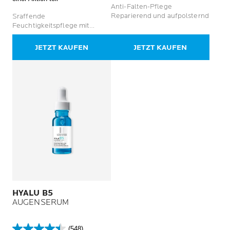
Sternen.
5
Anti-Falten-Pflege
609
Sternen.
Reparierend und aufpolsternd
Sraffende
Bewertungen
2270
Feuchtigkeitspflege mit
Bewertungen
hohem UV-Schutz
JETZT KAUFEN
JETZT KAUFEN
HYALU B5
AUGENSERUM
(548)