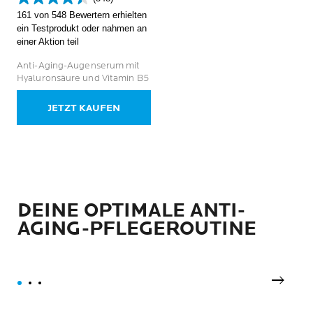
4.4
161 von 548 Bewertern erhielten
von
ein Testprodukt oder nahmen an
5
einer Aktion teil
Sternen.
548
Anti-Aging-Augenserum mit
Bewertungen
Hyaluronsäure und Vitamin B5
JETZT KAUFEN
DEINE OPTIMALE ANTI-
AGING-PFLEGEROUTINE
next