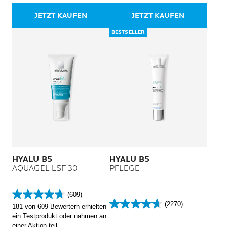
Empfindliche Augen
einen sofortigen Lifting-
66
2042
Effekt
JETZT KAUFEN
JETZT KAUFEN
Bewertungen
Bewertungen
BESTSELLER
HYALU B5
HYALU B5
AQUAGEL LSF 30
PFLEGE
(609)
4.7
(2270)
181 von 609 Bewertern erhielten
von
4.6
ein Testprodukt oder nahmen an
5
von
einer Aktion teil