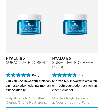
HYALU B5
HYALU B5
SURACTIVATED CREAM
SURACTIVATED CREAM
LSF 30
(572)
(559)
4.8
4.7
548 von 572 Bewertern erhielten
547 von 559 Bewertern erhielten
von
von
ein Testprodukt oder nahmen an
ein Testprodukt oder nahmen an
5
5
einer Aktion teil
einer Aktion teil
Sternen.
Sternen.
572
559
Aufpolsternde Anti Falten
Straffende, glättende und
Bewertungen
Bewertungen
Creme, für alle Hauttypen
aufpolsternde Anti-Falten
geeignet
Pflege mit UV-Schutz