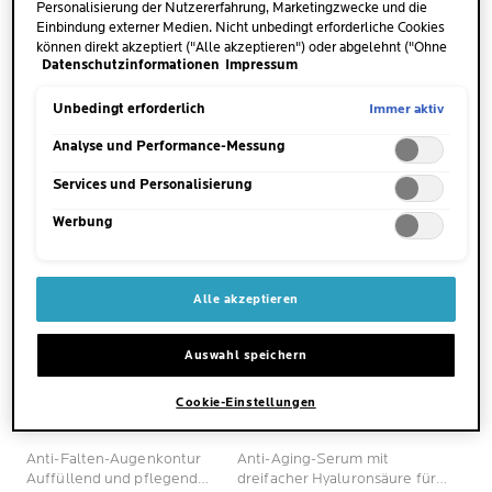
Feuchtigkeits-Gel
glättendem Effekt, für
Personalisierung der Nutzererfahrung, Marketingzwecke und die
2405
empfindliche Haut.
JETZT KAUFEN
JETZT KAUFEN
Einbindung externer Medien. Nicht unbedingt erforderliche Cookies
Bewertungen
können direkt akzeptiert ("Alle akzeptieren") oder abgelehnt ("Ohne
Datenschutzinformationen
Impressum
BESTSELLER
Einwilligung fortfahren") werden. Individuelle Anpassungen der
Einstellungen sind ebenfalls möglich und speicherbar ("Auswahl
speichern"). Die Auswahl kann jederzeit unter dem Link "Cookie-
Immer aktiv
Unbedingt erforderlich
Einstellungen" angepasst werden. Für weitere Informationen s.
unsere Datenschutzinformationen.
Analyse und Performance-Messung
Services und Personalisierung
Werbung
Alle akzeptieren
HYALU B5
HYALU B5
Auswahl speichern
AUGEN
BOOSTER
Cookie-Einstellungen
(66)
(2042)
3.3
4.6
von
von
Anti-Falten-Augenkontur
Anti-Aging-Serum mit
5
5
Auffüllend und pflegend
dreifacher Hyaluronsäure für
Sternen.
Sternen.