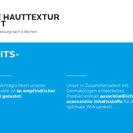
E HAUTTEXTUR
HT
rteilung nach 4 Wochen
ITS-
Verträglichkeit unserer
Unser in Zusammenarbeit mit
ukte ist
an empfindlicher
Dermatologen entwickeltes
 getestet.
Produkt enthält
ausschließlich
essenzielle Inhaltsstoffe
für d
optimale Wirksamkeit.