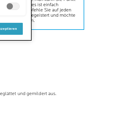
 auftragen und es ist einfach
nischer. Ich empfehle Sie auf jeden
ch bin wirklich begeistert und möchte
icht mehr missen.
kzeptieren
eglättet und gemildert aus.