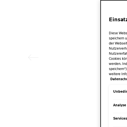
Einsat
Vorheriger Eintrag
Diese Webs
speichern u
der Webseit
Nutzerverh
Nutzererfah
Cookies kön
werden. Ind
speichern")
weitere Inf
Datensch
Unbedin
Analyse
Service