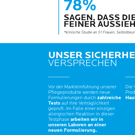
78%
SAGEN, DASS DI
FEINER AUSSIE
*klinische Studie an 51 Frauen, Selbstbeu
UNSER SICHERHE
VERSPRECHEN
Vor der Markteinführung unserer
Die 
Pflegeprodukte werden neue
Prod
Formulierungen durch
zahlreiche
Haut
Tests
auf ihre Verträglichkeit
geprüft. Im Falle einer einzigen
allergischen Reaktion in dieser
Testphase
arbeiten wir in
unseren Laboren an einer
neuen Formulierung.