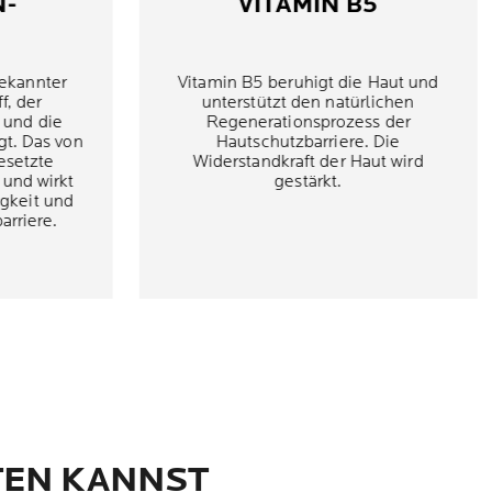
N-
VITAMIN B5
bekannter
Vitamin B5 beruhigt die Haut und
f, der
unterstützt den natürlichen
 und die
Regenerationsprozess der
gt. Das von
Hautschutzbarriere. Die
esetzte
Widerstandkraft der Haut wird
 und wirkt
gestärkt.
igkeit und
arriere.
EN KANNST