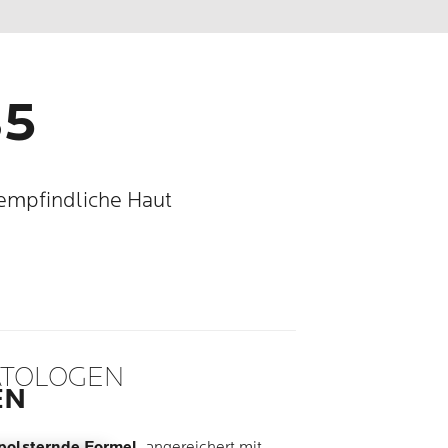
B5
empfindliche Haut
ATOLOGEN
EN
polsternde Formel
, angereichert mit