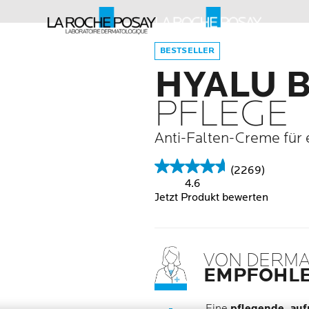
BESTSELLER
HYALU 
PFLEGE
Anti-Falten-Creme für 
(2269)
4.6
Jetzt Produkt bewerten
VON DERM
EMPFOHL
Eine
pflegende, auf