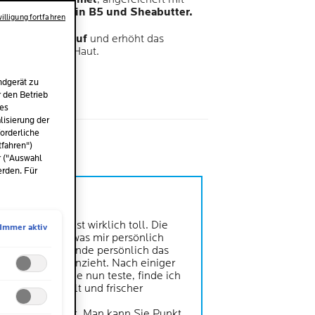
säuren, Vitamin B5 und Sheabutter.
illigung fortfahren
tert die Haut auf
und erhöht das
lastizität
der Haut.
schutzbarriere.
ndgerät zu
r den Betrieb
des
isierung der
orderliche
me
l
tfahren")
r ("Auswahl
erden. Für
öne Haut
alu B5 Creme ist wirklich toll. Die
Immer aktiv
tenz ist fester was mir persönlich
ut gefällt. Ich finde persönlich das
ann schneller einzieht. Nach einiger
die ich die Creme nun teste, finde ich
ine Haut strahlt und frischer
ht.
er finde ich gut. Man kann Sie Punkt