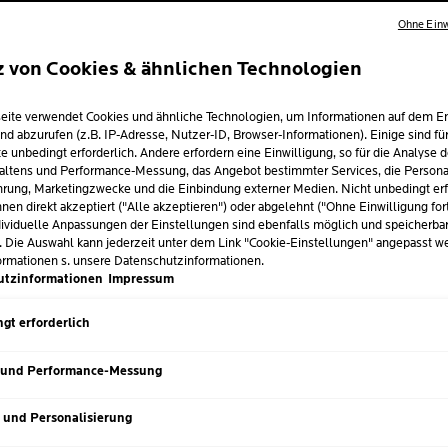
zwei reinen
Hyaluron
Ohne Einw
Mildert Falten, pols
z von Cookies & ähnlichen Technologien
Volumen sowie die E
Regeneriert
die Haut
eite verwendet Cookies und ähnliche Technologien, um Informationen auf dem E
nd abzurufen (z.B. IP-Adresse, Nutzer-ID, Browser-Informationen). Einige sind fü
e unbedingt erforderlich. Andere erfordern eine Einwilligung, so für die Analyse 
altens und Performance-Messung, das Angebot bestimmter Services, die Personal
rung, Marketingzwecke und die Einbindung externer Medien. Nicht unbedingt erf
Volu
GRÖSSE
40 m
Nächster Eintrag
nen direkt akzeptiert ("Alle akzeptieren") oder abgelehnt ("Ohne Einwilligung for
ividuelle Anpassungen der Einstellungen sind ebenfalls möglich und speicherba
. Die Auswahl kann jederzeit unter dem Link "Cookie-Einstellungen" angepasst w
ormationen s. unsere Datenschutzinformationen.
utzinformationen
Impressum
5
Sch
/5
Die Hy
gt erforderlich
Konsis
sehr g
JuHa
 und Performance-Messung
Sie d
View all reviews
Zeit ,
das me
s und Personalisierung
aussie
Spend