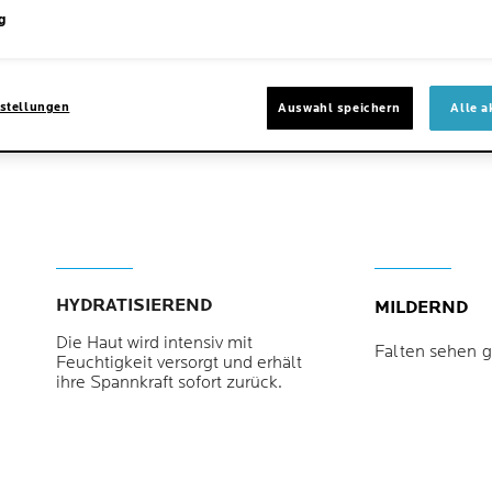
genau
g
hygie
Fall i
Sie n
stellungen
Auswahl speichern
Alle a
HYDRATISIEREND
MILDERND
Die Haut wird intensiv mit
Falten sehen g
Feuchtigkeit versorgt und erhält
ihre Spannkraft sofort zurück.