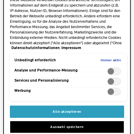
Diese Webseite verwendet Cookies und ähnliche Technologien, um
Granulationsgewebe
. Es ist von zahlreichen kleinen
Informationen auf dem Endgerät zu speichern und abzurufen (z.B.
IP-Adresse, Nutzer-ID, Browser-Informationen). Einige sind für den
Blutgefäßen durchzogen und dient als vorrübergehender
Betrieb der Webseite unbedingt erforderlich. Andere erfordern eine
Schutz der Blessur vor Schmutz und Keimen. Zudem bildet
Einwilligung, so für die Analyse des Nutzerverhaltens und
es die Basis für die frisch entstehende Haut. Der Körper
Performance-Messung, das Angebot bestimmter Services, die
Personalisierung der Nutzererfahrung, Marketingzwecke und die
füllt dieses
Gewebe
nach und nach mit
neuen Zellen und
Einbindung externer Medien. Nicht unbedingt erforderliche Cookies
Kollagenfasern.
können direkt akzeptiert ("Alle akzeptieren") oder abgelehnt ("Ohne
Datenschutzinformationen
Impressum
Einwilligung fortfahren") werden. Individuelle Anpassungen der
Einstellungen sind ebenfalls möglich und speicherbar ("Auswahl
speichern"). Die Auswahl kann jederzeit unter dem Link "Cookie-
Immer aktiv
Unbedingt erforderlich
SO UNTERSCHEIDET SICH NARBENGEWEBE
Einstellungen" angepasst werden. Für weitere Informationen s.
VON DER HAUT
unsere Datenschutzinformationen.
Analyse und Performance-Messung
Die Struktur des auf diese Weise erneuerten Gewebes ist
Services und Personalisierung
jedoch nicht identisch mit der bereits vorhandenen intakten
Werbung
Haut. Aus diesem Grund sind Narben auch so gut sichtbar.
Die Fasern innerhalb des Narbengewebes sind nicht
elastisch gekreuzt, sondern parallel angeordnet. Es enthält
Alle akzeptieren
weder Talg- noch Schweißdrüsen und auch keine
Haarfollikel oder Hautfarbstoff. Daher sind
Narben
Auswahl speichern
deutlich heller als die umliegende Haut
.