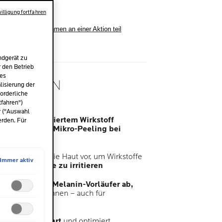
illigung fortfahren
stprodukt oder nahmen an einer Aktion teil
ndgerät zu
r den Betrieb
des
ATOLOGEN
isierung der
EN
orderliche
tfahren")
r ("Auswahl
sgel mit
patentiertem Wirkstoff
erden. Für
d und sanftem Mikro-Peeling bei
t und bereitet die Haut vor, um Wirkstoffe
Immer aktiv
u können –
ohne zu irritieren
f Melasyl
fängt Melanin-Vorläufer ab,
n entstehen können – auch für
geeignet
ton wird bewahrt
und optimiert.