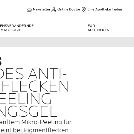
Newsletter
Online Doctor
Eine Apotheke finden
BENSVERÄNDERNDE
FÜR
RMATOLOGIE
APOTHEKEN
3
ES ANTI-
TFLECKEN
EELING
NGSGEL
sanftem Mikro-Peeling für
eint bei Pigmentflecken