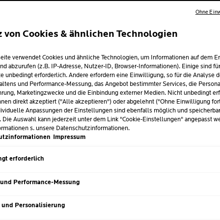
Ohne Einw
4.5
(367)
333 von 367 Bewertern erhielten ein Te
z von Cookies & ähnlichen Technologien
Jetzt Produkt bewerten
eite verwendet Cookies und ähnliche Technologien, um Informationen auf dem E
nd abzurufen (z.B. IP-Adresse, Nutzer-ID, Browser-Informationen). Einige sind fü
e unbedingt erforderlich. Andere erfordern eine Einwilligung, so für die Analyse 
VON DERM
altens und Performance-Messung, das Angebot bestimmter Services, die Personal
EMPFOHL
rung, Marketingzwecke und die Einbindung externer Medien. Nicht unbedingt erf
nen direkt akzeptiert ("Alle akzeptieren") oder abgelehnt ("Ohne Einwilligung for
ividuelle Anpassungen der Einstellungen sind ebenfalls möglich und speicherba
Klärendes Reinigung
. Die Auswahl kann jederzeit unter dem Link "Cookie-Einstellungen" angepasst w
Melasyl, Niacinami
ormationen s. unsere Datenschutzinformationen.
Pigmentflecken
utzinformationen
Impressum
1% PHA exfoliert sanf
gt erforderlich
besser aufnehmen z
Patentierter Wirkstof
 und Performance-Messung
bevor Pigmentflecke
empfindliche Haut
s und Personalisierung
Der
natürliche Haut