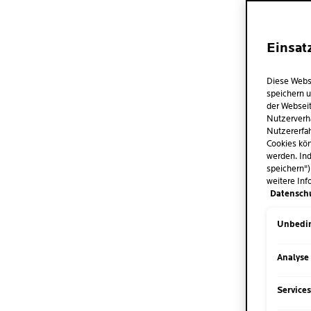
Einsat
Diese Webs
speichern u
der Webseit
Nutzerverh
Nutzererfah
Cookies kön
werden. Ind
speichern")
weitere Inf
Datensch
Unbedin
Analyse
Vorheriger Eintrag
Service