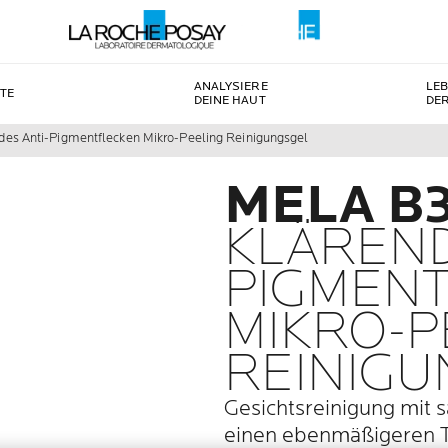
ANALYSIERE
LE
TE
DEINE HAUT
DE
es Anti-Pigmentflecken Mikro-Peeling Reinigungsgel
MELA B
KLÄREND
PIGMEN
MIKRO-P
REINIGU
Gesichtsreinigung mit 
einen ebenmäßigeren T