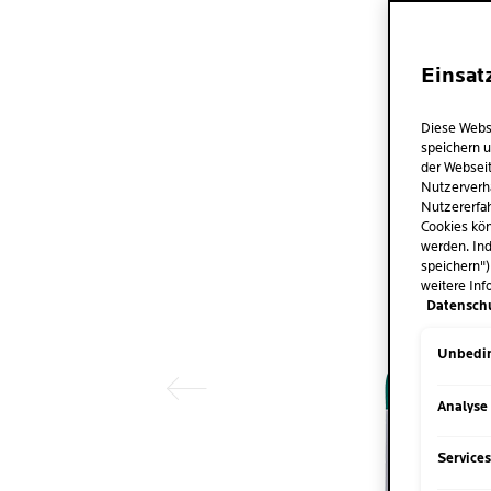
Einsat
Diese Webs
speichern u
der Webseit
Nutzerverh
Nutzererfah
Cookies kön
werden. Ind
speichern")
weitere Inf
Vorheriger Eintrag
Datensch
Unbedin
Analyse
Service