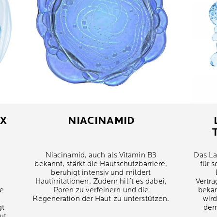
X
NIACINAMID
Niacinamid, auch als Vitamin B3
Das La
bekannt, stärkt die Hautschutzbarriere,
für 
beruhigt intensiv und mildert
Hautirritationen. Zudem hilft es dabei,
Verträ
te
Poren zu verfeinern und die
bekan
Regeneration der Haut zu unterstützen.
wir
gt
der
ut