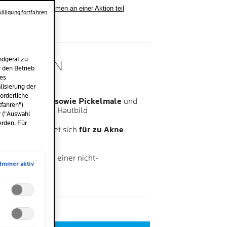
stprodukt oder nahmen an einer Aktion teil
illigung fortfahren
ndgerät zu
ATOLOGEN
r den Betrieb
EN
des
isierung der
orderliche
e Unreinheiten sowie Pickelmale
und
tfahren")
nertes, geklärtes Hautbild
r ("Auswahl
erden. Für
 Poren und eignet sich
für zu Akne
Erwachsenen
iacinamid
und einer nicht-
Immer aktiv
ierung.
me
l