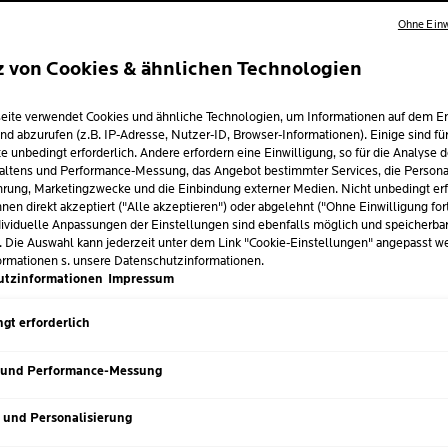
184 von 656 Bewertern erhielten ein Te
Ohne Einw
Jetzt Produkt bewerten
z von Cookies & ähnlichen Technologien
eite verwendet Cookies und ähnliche Technologien, um Informationen auf dem E
VON DERM
nd abzurufen (z.B. IP-Adresse, Nutzer-ID, Browser-Informationen). Einige sind fü
EMPFOHL
e unbedingt erforderlich. Andere erfordern eine Einwilligung, so für die Analyse 
altens und Performance-Messung, das Angebot bestimmter Services, die Personal
rung, Marketingzwecke und die Einbindung externer Medien. Nicht unbedingt erf
Mildert hartnäckig
nen direkt akzeptiert ("Alle akzeptieren") oder abgelehnt ("Ohne Einwilligung for
hinterlässt ein verfei
ividuelle Anpassungen der Einstellungen sind ebenfalls möglich und speicherba
. Die Auswahl kann jederzeit unter dem Link "Cookie-Einstellungen" angepasst w
Verkleinert sichtbare
ormationen s. unsere Datenschutzinformationen.
neigende Haut
bei 
utzinformationen
Impressum
Mit
beruhigendem N
gt erforderlich
komedogenen Formul
Nächster Eintrag
 und Performance-Messung
Volu
GRÖSSE
30 m
s und Personalisierung