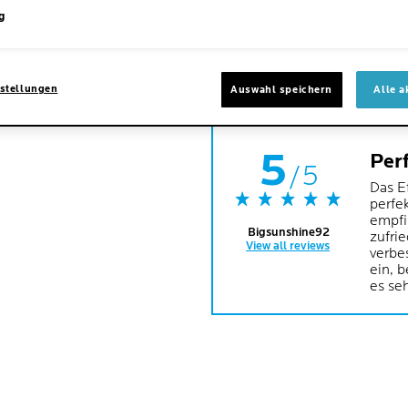
JE
g
CLI
stellungen
Auswahl speichern
Alle a
5
Perf
/5
Das E
perfe
empfi
Bigsunshine92
zufrie
View all reviews
verbe
ein, b
es seh