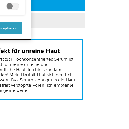
TZT KAUFEN
CK & COLLECT
kzeptieren
ekt für unreine Haut
ffaclar Hochkonzentriertes Serum ist
kt für meine unreine und
ndliche Haut. Ich bin sehr damit
den! Mein Hautbild hat sich deutlich
ssert. Das Serum zieht gut in die Haut
efreit verstopfte Poren. Ich empfehle
r gerne weiter.