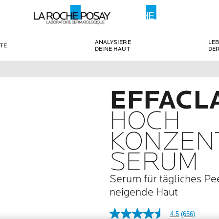
ANALYSIERE
LE
TE
DEINE HAUT
DE
EFFACL
HOCH
KONZEN
SERUM
Serum für tägliches Pee
neigende Haut
4.5
(656)