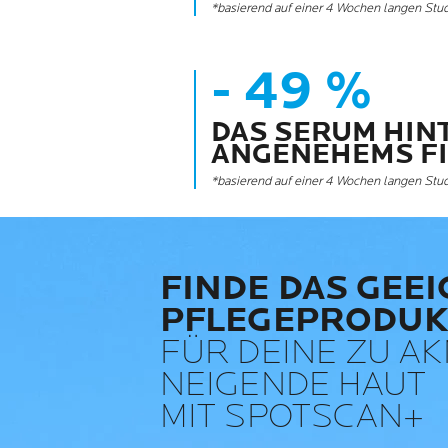
*basierend auf einer 4 Wochen langen Stu
- 49 %
DAS SERUM HIN
ANGENEHEMS F
*basierend auf einer 4 Wochen langen Stu
FINDE DAS GEE
PFLEGEPRODUK
FÜR DEINE ZU A
NEIGENDE HAUT
MIT SPOTSCAN+