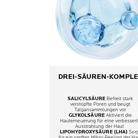
DREI-SÄUREN-KOMPLE
SALICYLSÄURE
Befreit stark
verstopfte Poren und beugt
Talgansammlungen vor
GLYKOLSÄURE
Aktiviert die
Hauterneuerung für eine verbesser
Ausstrahlung der Haut
LIPOHYDROXYSÄURE (LHA)
Sor
für ein sanftes Mikro-Peeling der Ha