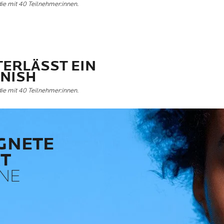
die mit 40 Teilnehmer:innen.
TERLÄSST EIN
INISH
die mit 40 Teilnehmer:innen.
IGNETE
T
KNE