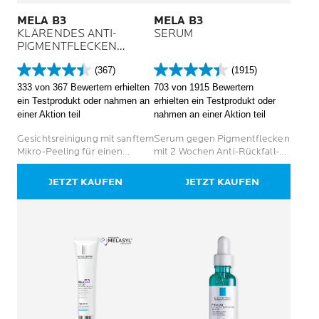
MELA B3
MELA B3
KLÄRENDES ANTI-
SERUM
PIGMENTFLECKEN
MIKRO-PEELING
(367)
(1915)
REINIGUNGSGEL
4.5
4.4
333 von 367 Bewertern erhielten
703 von 1915 Bewertern
von
von
ein Testprodukt oder nahmen an
erhielten ein Testprodukt oder
5
5
einer Aktion teil
nahmen an einer Aktion teil
Sternen.
Sternen.
367
1915
Gesichtsreinigung mit sanftem
Serum gegen Pigmentflecken
Bewertungen
Bewertungen
Mikro-Peeling für einen
mit 2 Wochen Anti-Rückfall-
ebenmäßigeren Teint bei
Wirkung
Pigmentflecken
JETZT KAUFEN
JETZT KAUFEN