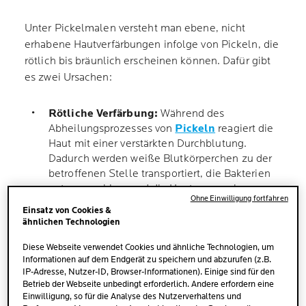
Unter Pickelmalen versteht man ebene, nicht
erhabene Hautverfärbungen infolge von Pickeln, die
rötlich bis bräunlich erscheinen können. Dafür gibt
es zwei Ursachen:
Rötliche Verfärbung:
Während des
Abheilungsprozesses von
Pickeln
reagiert die
Haut mit einer verstärkten Durchblutung.
Dadurch werden weiße Blutkörperchen zu der
betroffenen Stelle transportiert, die Bakterien
entgegenwirken und die Haut regenerieren.
Ohne Einwilligung fortfahren
Diese intensive Reaktion kann auch dann noch
Einsatz von Cookies &
eine sichtbare Rötung hinterlassen, wenn der
ähnlichen Technologien
Pickel bereits verschwunden ist.
Diese Webseite verwendet Cookies und ähnliche Technologien, um
Informationen auf dem Endgerät zu speichern und abzurufen (z.B.
Bräunliche Verfärbung:
Gleichzeitig
IP-Adresse, Nutzer-ID, Browser-Informationen). Einige sind für den
produziert die Haut durch die Entzündung
Betrieb der Webseite unbedingt erforderlich. Andere erfordern eine
Einwilligung, so für die Analyse des Nutzerverhaltens und
vermehrt
Melanin
, was sich in Form von