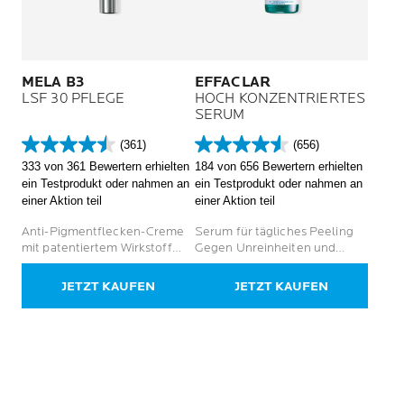
MELA B3
EFFACLAR
LSF 30 PFLEGE
HOCH KONZENTRIERTES
SERUM
(361)
(656)
4.5
4.5
333 von 361 Bewertern erhielten
184 von 656 Bewertern erhielten
von
von
ein Testprodukt oder nahmen an
ein Testprodukt oder nahmen an
5
5
einer Aktion teil
einer Aktion teil
Sternen.
Sternen.
361
656
Anti-Pigmentflecken-Creme
Serum für tägliches Peeling
Bewertungen
Bewertungen
mit patentiertem Wirkstoff
Gegen Unreinheiten und
Melasyl, LSF 30 und 5 %
Pickel Für zu Akne neigende
Niacinamid
Haut bei Erwachsenen
JETZT KAUFEN
JETZT KAUFEN