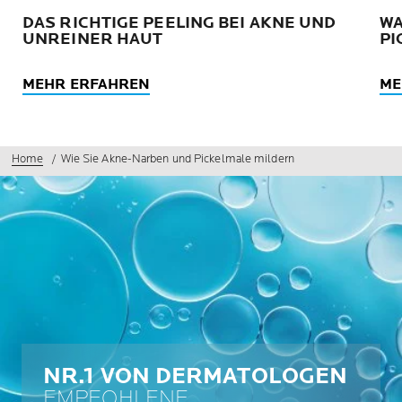
DAS RICHTIGE PEELING BEI AKNE UND
W
UNREINER HAUT
PI
MEHR ERFAHREN
ME
Home
Wie Sie Akne-Narben und Pickelmale mildern
NR.1 VON DERMATOLOGEN
EMPFOHLENE