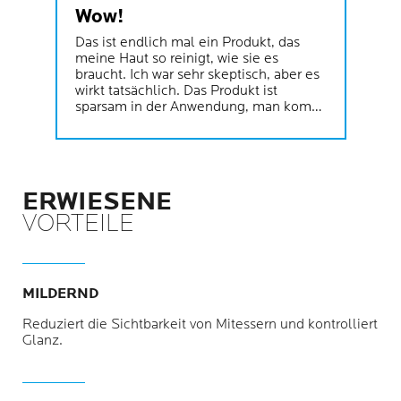
Wow!
Das ist endlich mal ein Produkt, das
meine Haut so reinigt, wie sie es
braucht. Ich war sehr skeptisch, aber es
wirkt tatsächlich. Das Produkt ist
sparsam in der Anwendung, man kommt
mit einer Tube eine Weile aus. Es
schäumt gut aus und die Haut fühlt sich
nach der Anwendung gut gereinigt und
mattiert an. Sie fettet den ganzen Tag
nicht wesentlich nach und vorhandene
ERWIESENE
Unreinheiten kommen nach und nach
VORTEILE
an die Oberfläche und die Haut wird
zusehends besser.
MILDERND
Reduziert die Sichtbarkeit von Mitessern und kontrolliert
Glanz.