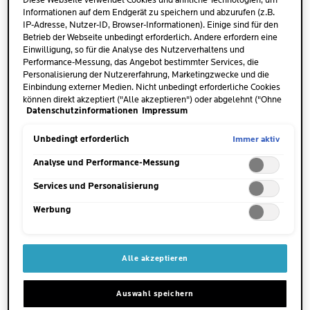
Diese Webseite verwendet Cookies und ähnliche Technologien, um
Informationen auf dem Endgerät zu speichern und abzurufen (z.B.
IP-Adresse, Nutzer-ID, Browser-Informationen). Einige sind für den
Betrieb der Webseite unbedingt erforderlich. Andere erfordern eine
Einwilligung, so für die Analyse des Nutzerverhaltens und
Performance-Messung, das Angebot bestimmter Services, die
Personalisierung der Nutzererfahrung, Marketingzwecke und die
Einbindung externer Medien. Nicht unbedingt erforderliche Cookies
können direkt akzeptiert ("Alle akzeptieren") oder abgelehnt ("Ohne
Datenschutzinformationen
Impressum
Einwilligung fortfahren") werden. Individuelle Anpassungen der
Einstellungen sind ebenfalls möglich und speicherbar ("Auswahl
speichern"). Die Auswahl kann jederzeit unter dem Link "Cookie-
Immer aktiv
Unbedingt erforderlich
Einstellungen" angepasst werden. Für weitere Informationen s.
unsere Datenschutzinformationen.
Analyse und Performance-Messung
Services und Personalisierung
MENGE
Eine haselnussgroße Menge
Werbung
auftragen.
WANN
Alle akzeptieren
Morgens und/oder abends.
Auswahl speichern
WO