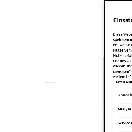
Einsat
Diese Webs
speichern u
der Webseit
Nutzerverh
Nutzererfah
Vorheriger Eintrag
Cookies kön
werden. Ind
speichern")
weitere Inf
Datensch
Unbedin
Analyse
Service