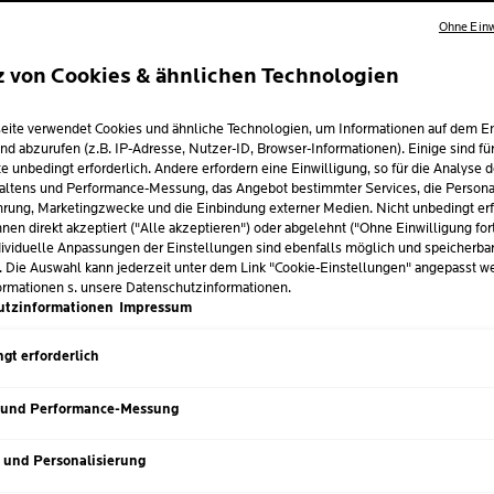
Ohne Einw
VON DERM
z von Cookies & ähnlichen Technologien
EMPFOHL
eite verwendet Cookies und ähnliche Technologien, um Informationen auf dem E
Beruhigende und f
nd abzurufen (z.B. IP-Adresse, Nutzer-ID, Browser-Informationen). Einige sind fü
Reinigungscreme
fü
e unbedingt erforderlich. Andere erfordern eine Einwilligung, so für die Analyse 
altens und Performance-Messung, das Angebot bestimmter Services, die Personal
Hilft,
Hautbeschwerd
rung, Marketingzwecke und die Einbindung externer Medien. Nicht unbedingt erf
neigender Haut zu 
nen direkt akzeptiert ("Alle akzeptieren") oder abgelehnt ("Ohne Einwilligung for
ividuelle Anpassungen der Einstellungen sind ebenfalls möglich und speicherba
Unterstützt durch 
. Die Auswahl kann jederzeit unter dem Link "Cookie-Einstellungen" angepasst w
ormationen s. unsere Datenschutzinformationen.
Nächster Eintrag
utzinformationen
Impressum
gt erforderlich
Volume
GRÖSSE
200 ml
 und Performance-Messung
JE
s und Personalisierung
CLI