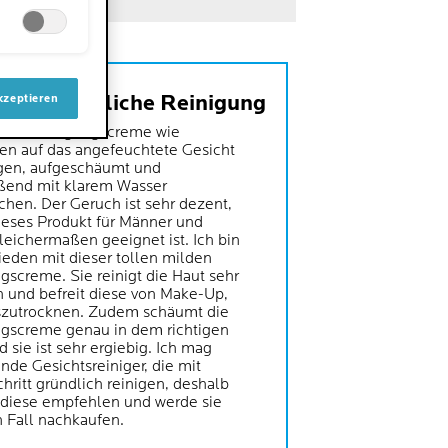
 und gründliche Reinigung
kzeptieren
 die Reinigungscreme wie
n auf das angefeuchtete Gesicht
gen, aufgeschäumt und
ßend mit klarem Wasser
hen. Der Geruch ist sehr dezent,
ieses Produkt für Männer und
leichermaßen geeignet ist. Ich bin
rieden mit dieser tollen milden
gscreme. Sie reinigt die Haut sehr
h und befreit diese von Make-Up,
szutrocknen. Zudem schäumt die
gscreme genau in dem richtigen
 sie ist sehr ergiebig. Ich mag
de Gesichtsreiniger, die mit
hritt gründlich reinigen, deshalb
 diese empfehlen und werde sie
n Fall nachkaufen.