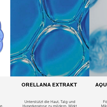
ORELLANA EXTRAKT
AQU
Unterstützt die Haut, Talg und
Fö
re,
Hyperkeratose zu mildern. Wirkt
Mik