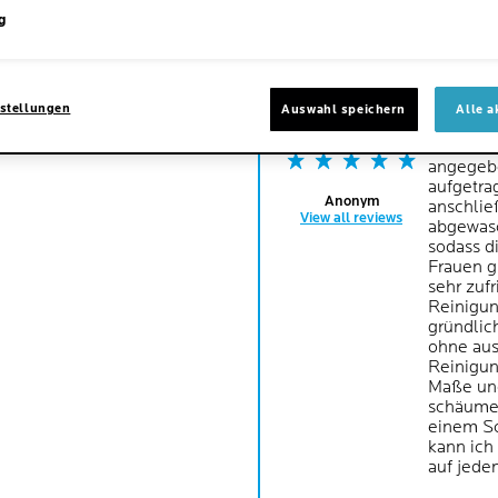
g
5
Milde
stellungen
Auswahl speichern
Alle a
/5
Ich habe
angegebe
aufgetra
Anonym
anschlie
View all reviews
abgewasc
sodass d
Frauen g
sehr zuf
Reinigun
gründlic
ohne au
Reinigun
Maße und
schäumen
einem Sc
kann ich
auf jede