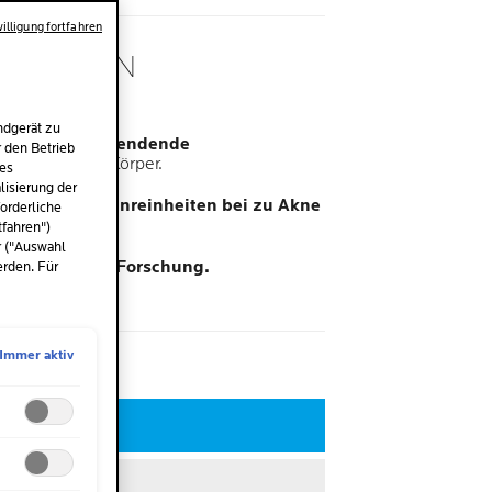
illigung fortfahren
ATOLOGEN
EN
ndgerät zu
euchtigkeitsspendende
r den Betrieb
r Gesicht und Körper.
des
isierung der
en und Hautunreinheiten bei zu Akne
orderliche
mildern.
tfahren")
r ("Auswahl
die Mikrobiom-Forschung.
erden. Für
Immer aktiv
TZT KAUFEN
CK & COLLECT