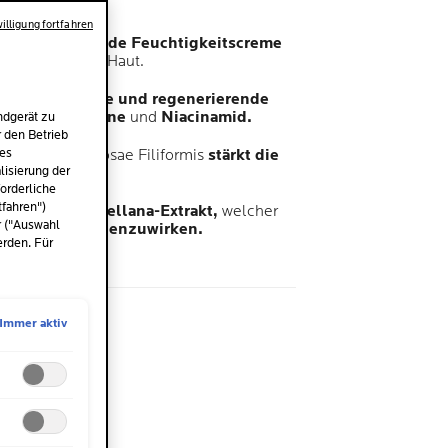
illigung fortfahren
nsiv beruhigende Feuchtigkeitscreme
Akne neigender Haut.
keitsspendende und regenerierende
min B5, Squalane
und
Niacinamid.
ndgerät zu
r den Betrieb
des
ltsstoff Aqua Posae Filiformis
stärkt die
isierung der
.
orderliche
tfahren")
rocerad
und
Orellana-Extrakt,
welcher
r ("Auswahl
nheiten entgegenzuwirken.
erden. Für
me
l
Immer aktiv