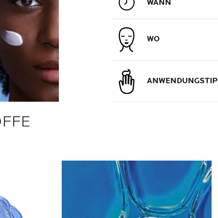
WANN
WO
ANWENDUNGSTIP
OFFE