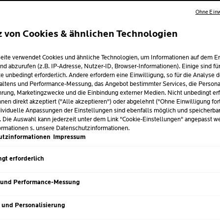
Ohne Einw
Ausgleichende,
inte
bei unreiner und zu 
z von Cookies & ähnlichen Technologien
Besonders
feuchtig
Wirkung
durch
Vita
eite verwendet Cookies und ähnliche Technologien, um Informationen auf dem E
nd abzurufen (z.B. IP-Adresse, Nutzer-ID, Browser-Informationen). Einige sind fü
e unbedingt erforderlich. Andere erfordern eine Einwilligung, so für die Analyse 
Der präbiotische Inha
altens und Performance-Messung, das Angebot bestimmter Services, die Personal
Hautschutzbarriere
rung, Marketingzwecke und die Einbindung externer Medien. Nicht unbedingt erf
nen direkt akzeptiert ("Alle akzeptieren") oder abgelehnt ("Ohne Einwilligung for
Die Formel enthält
P
ividuelle Anpassungen der Einstellungen sind ebenfalls möglich und speicherba
dazu beiträgt,
Unrei
. Die Auswahl kann jederzeit unter dem Link "Cookie-Einstellungen" angepasst w
ormationen s. unsere Datenschutzinformationen.
utzinformationen
Impressum
Volu
GRÖSSE
40 m
Nächster Eintrag
gt erforderlich
 und Performance-Messung
s und Personalisierung