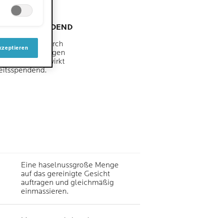
IGKEITSSPENDEND
ie Anzeichen durch
kzeptieren
ende Behandlungen
ter Haut und wirkt
eitsspendend.
Eine haselnussgroße Menge
auf das gereinigte Gesicht
auftragen und gleichmäßig
einmassieren.