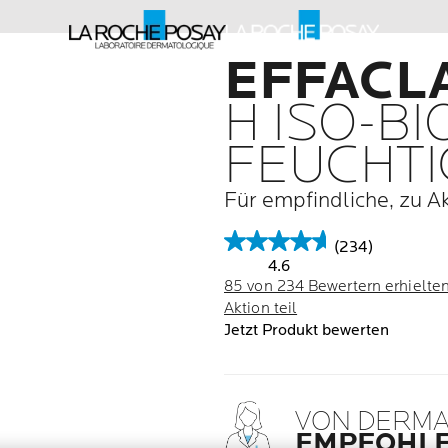
EFFACL
H ISO-B
FEUCHTI
Für empfindliche, zu A
(234)
4.6
85 von 234 Bewertern erhielte
Aktion teil
Jetzt Produkt bewerten
VON DERM
EMPFOHL