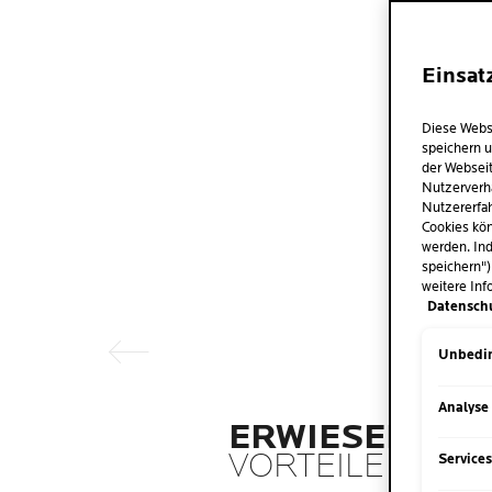
Einsat
Diese Webs
speichern u
der Webseit
Nutzerverh
Nutzererfah
Cookies kön
werden. Ind
Vorheriger Eintrag
speichern")
weitere Inf
Datensch
Unbedin
Analyse
ERWIESENE
VORTEILE
Service