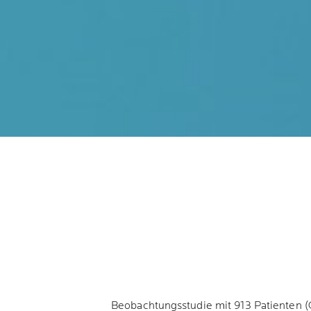
 Therapieabbrüchen. Die Effaclar H Iso-Biome Pflege spendet
iom und die Hautbarriere. Die tägliche Anwendung verbessert
 sichert so den langfristigen Therapieerfolg.
Beobachtungsstudie mit 913 Patienten (G