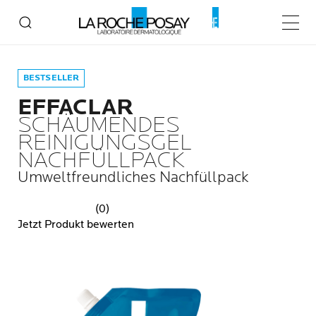
Home
EFFACLAR
EFFACLAR Schäumendes Reinigungsgel Nachfüllpack
Haupt
BESTSELLER
EFFACLAR
SCHÄUMENDES
REINIGUNGSGEL
NACHFÜLLPACK
Umweltfreundliches Nachfüllpack
(0)
Jetzt Produkt bewerten