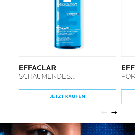
EFFACLAR
EF
SCHÄUMENDES
POR
REINIGUNGSGEL
LOT
JETZT KAUFEN