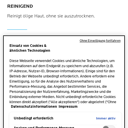
REINIGEND
Reinigt ölige Haut, ohne sie auszutrocknen.
ERFRISCHEND
Ohne Einwilligung fortfahren
Einsatz von Cookies &
Hinterlässt die Haut gereinigt und erfrischt.
ähnlichen Technologien
Diese Webseite verwendet Cookies und ähnliche Technologien, um
Informationen auf dem Endgerät zu speichern und abzurufen (z.B.
IP-Adresse, Nutzer-ID, Browser-Informationen). Einige sind für den
Betrieb der Webseite unbedingt erforderlich. Andere erfordern eine
ANWENDUNG
Einwilligung, so für die Analyse des Nutzerverhaltens und
Performance-Messung, das Angebot bestimmter Services, die
Personalisierung der Nutzererfahrung, Marketingzwecke und die
Einbindung externer Medien. Nicht unbedingt erforderliche Cookies
können direkt akzeptiert ("Alle akzeptieren") oder abgelehnt ("Ohne
Datenschutzinformationen
Impressum
Einwilligung fortfahren") werden. Individuelle Anpassungen der
Einstellungen sind ebenfalls möglich und speicherbar ("Auswahl
speichern"). Die Auswahl kann jederzeit unter dem Link "Cookie-
Immer aktiv
Unbedingt erforderlich
Einstellungen" angepasst werden. Für weitere Informationen s.
unsere Datenschutzinformationen.