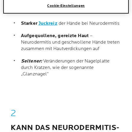
Nässende Stellen sowie Bläschen
bei
Cookie-Einstellungen
Neurodermitis an der Hand
Starker
Juckreiz
der Hände bei Neurodermitis
Aufgequollene, gereizte Haut
–
Neurodermitis und geschwollene Hände treten
zusammen mit Hautverdickungen auf
Seltener:
Veränderungen der Nagelplatte
durch Kratzen, wie der sogenannte
„Glanznagel“
KANN DAS NEURODERMITIS-