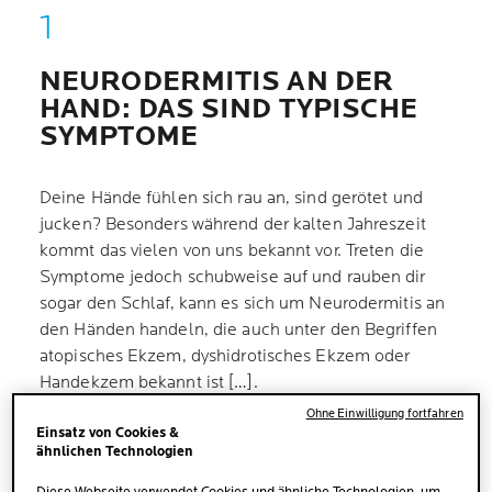
NEURODERMITIS AN DER
HAND: DAS SIND TYPISCHE
SYMPTOME
Deine Hände fühlen sich rau an, sind gerötet und
jucken? Besonders während der kalten Jahreszeit
kommt das vielen von uns bekannt vor. Treten die
Symptome jedoch schubweise auf und rauben dir
sogar den Schlaf, kann es sich um Neurodermitis an
den Händen handeln, die auch unter den Begriffen
atopisches Ekzem, dyshidrotisches Ekzem oder
Handekzem bekannt ist […].
Ohne Einwilligung fortfahren
Einsatz von Cookies &
Da deine Hautschutzbarriere bei Neurodermitis an
ähnlichen Technologien
der Hand gestört ist,
trocknet die Haut aus
und