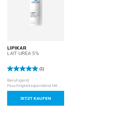
LIPIKAR
LAIT UREA 5%
(1)
5.0
von
Beruhigend
5
Feuchtigkeitsspendend Mit
Sternen.
Urea für trockene Haut
1
JETZT KAUFEN
Bewertung