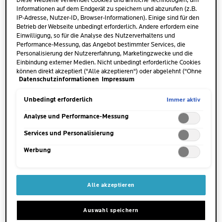
Diese Webseite verwendet Cookies und ähnliche Technologien, um
Schadstoffe sowie Mikroorganismen können leichter
Informationen auf dem Endgerät zu speichern und abzurufen (z.B.
eindringen. Der Neurodermitis-Ausschlag an der
IP-Adresse, Nutzer-ID, Browser-Informationen). Einige sind für den
Hand äußert sich zwar von Mensch zu Mensch
Betrieb der Webseite unbedingt erforderlich. Andere erfordern eine
Einwilligung, so für die Analyse des Nutzerverhaltens und
unterschiedlich, tritt aber meist am Handrücken, an
Performance-Messung, das Angebot bestimmter Services, die
den Handinnenflächen, entlang der Finger und im
Personalisierung der Nutzererfahrung, Marketingzwecke und die
Bereich der empfindlichen Fingerspitzen auf.
Einbindung externer Medien. Nicht unbedingt erforderliche Cookies
können direkt akzeptiert ("Alle akzeptieren") oder abgelehnt ("Ohne
Datenschutzinformationen
Impressum
Einwilligung fortfahren") werden. Individuelle Anpassungen der
Einstellungen sind ebenfalls möglich und speicherbar ("Auswahl
speichern"). Die Auswahl kann jederzeit unter dem Link "Cookie-
Immer aktiv
Unbedingt erforderlich
Einstellungen" angepasst werden. Für weitere Informationen s.
Zu den typischen Symptomen einer
unsere Datenschutzinformationen.
Analyse und Performance-Messung
Neurodermitis an der Hand zählen:
Services und Personalisierung
Werbung
Hautrötungen
, da deine Haut mit
Entzündungen auf die gestörte
Hautschutzbarriere reagiert
Alle akzeptieren
Extreme Trockenheit
, wodurch sich Risse und
Einschnitte bilden
Auswahl speichern