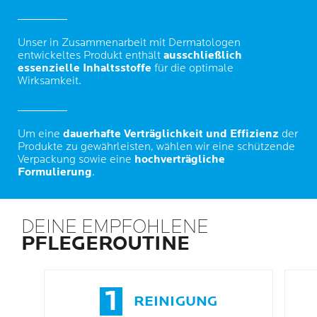
Unser in Zusammenarbeit mit Dermatologen
entwickeltes Produkt enthält
ausschließlich
essenzielle Inhaltsstoffe
für die optimale
Wirksamkeit.
Um eine
dauerhafte Verträglichkeit und Effizienz
der
Produkte zu gewährleisten, wählen wir eine schützende
Verpackung sowie eine
hochverträgliche
Formulierung
.
DEINE EMPFOHLENE
PFLEGEROUTINE
1
REINIGUNG