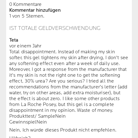
0 Kommentare
Kommentar hinzufügen
1 von 5 Sternen.
IST TOTALE GELDVERSCHWENDUNG
Teta
vor einem Jahr
Total disappointment. Instead of making my skin
softer, this gel tightens my skin after drying, I don't see
any softening effect even after a week of daily use.
Moreover, I got a response from the manufacturer that
it's my skin is not the right one to get the softening
effect, 30% urea? Are you serious? I tried all the
recommendations from the manufacturer's letter (add
water, try on other areas, add extra moisturiser), but
the effect is about zero. I like some other products
from La Roche Posey, but this gel is a complete
disappointment in my opinion. Waste of money.
Produkttest/ Sample
Nein
Gewinnspiel
Nein
Nein, Ich würde dieses Produkt nicht empfehlen.