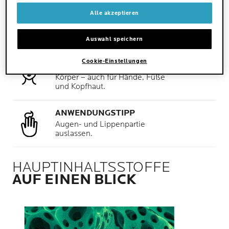
WANN
Alle akzeptieren
Lokale Anwendung: 1-2 mal
täglich anwenden.
Auswahl speichern
WO
Cookie-Einstellungen
Geeignet für den gesamten
Körper – auch für Hände, Füße
und Kopfhaut.
ANWENDUNGSTIPP
Augen- und Lippenpartie
auslassen.
HAUPTINHALTSSTOFFE
AUF EINEN BLICK