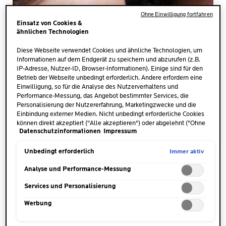
Ohne Einwilligung fortfahren
Einsatz von Cookies &
ähnlichen Technologien
Diese Webseite verwendet Cookies und ähnliche Technologien, um
Informationen auf dem Endgerät zu speichern und abzurufen (z.B.
IP-Adresse, Nutzer-ID, Browser-Informationen). Einige sind für den
Betrieb der Webseite unbedingt erforderlich. Andere erfordern eine
Einwilligung, so für die Analyse des Nutzerverhaltens und
Performance-Messung, das Angebot bestimmter Services, die
Personalisierung der Nutzererfahrung, Marketingzwecke und die
Einbindung externer Medien. Nicht unbedingt erforderliche Cookies
können direkt akzeptiert ("Alle akzeptieren") oder abgelehnt ("Ohne
Datenschutzinformationen
Impressum
Einwilligung fortfahren") werden. Individuelle Anpassungen der
Einstellungen sind ebenfalls möglich und speicherbar ("Auswahl
speichern"). Die Auswahl kann jederzeit unter dem Link "Cookie-
Immer aktiv
Unbedingt erforderlich
Einstellungen" angepasst werden. Für weitere Informationen s.
unsere Datenschutzinformationen.
Analyse und Performance-Messung
MENGE
Services und Personalisierung
Eine haselnussgroße Menge
der Urea Creme für jede
Werbung
Körperpartie auftragen.