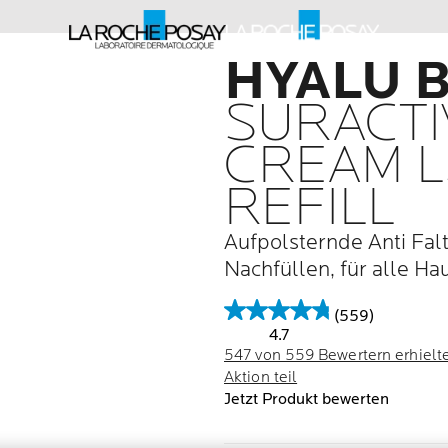
HYALU 
SURACTI
CREAM L
REFILL
Aufpolsternde Anti Fa
Nachfüllen, für alle Ha
(559)
4.7
547 von 559 Bewertern erhielt
Aktion teil
Jetzt Produkt bewerten