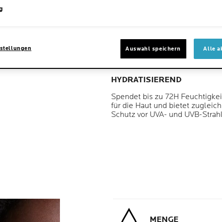
g
KORRIGIEREND
Strafft die Haut und mildert die
ersten Anzeichen von Falten
stellungen
Auswahl speichern
Alle a
HYDRATISIEREND
Spendet bis zu 72H Feuchtigkei
für die Haut und bietet zugleich
Schutz vor UVA- und UVB-Strah
MENGE