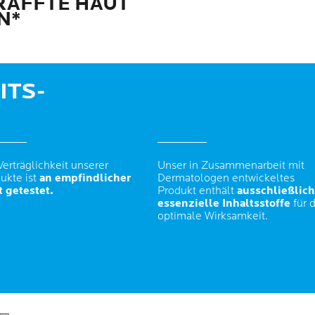
RAFFTE HAUT
N*
ITS-
Verträglichkeit unserer
Unser in Zusammenarbeit mit
ukte ist
an empfindlicher
Dermatologen entwickeltes
 getestet.
Produkt enthält
ausschließlich
essenzielle Inhaltsstoffe
für d
optimale Wirksamkeit.