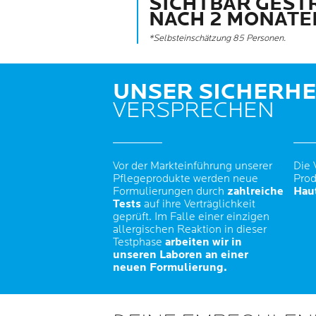
SICHTBAR GEST
NACH 2 MONATE
*Selbsteinschätzung 85 Personen.
UNSER SICHERHE
VERSPRECHEN
Vor der Markteinführung unserer
Die 
Pflegeprodukte werden neue
Prod
Formulierungen durch
zahlreiche
Haut
Tests
auf ihre Verträglichkeit
geprüft. Im Falle einer einzigen
allergischen Reaktion in dieser
Testphase
arbeiten wir in
unseren Laboren an einer
neuen Formulierung.