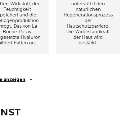
lten-Wirkstoff, der
unterstützt den
Feuchtigkeit
natürlichen
speichert und die
Regenerationsprozess
ollagenproduktion
der
nregt. Das von La
Hautschutzbarriere.
Roche Posay
Die Widerstandkraft
ngesetzte Hyaluron
der Haut wird
ildert Falten und
gestärkt.
rkt liftend, spendet
tensiv Feuchtigkeit
und stärkt die
autschutzbarriere.
se anzeigen
NNST