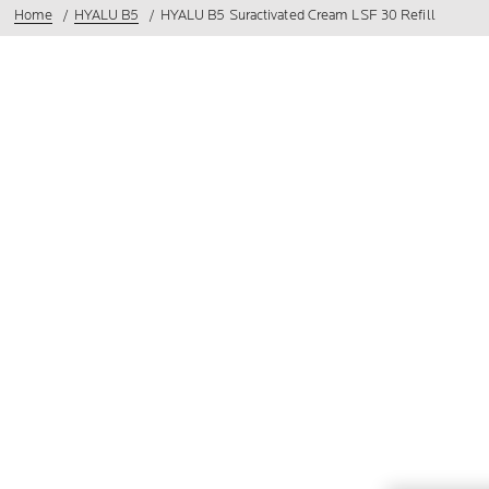
Home
HYALU B5
HYALU B5 Suractivated Cream LSF 30 Refill