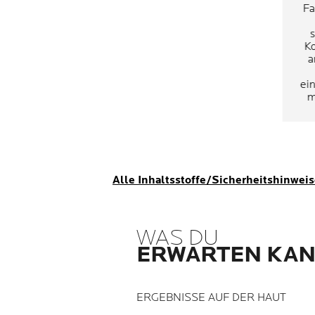
Fa
K
a
ei
m
wi
in
H
Alle Inhaltsstoffe/Sicherheitshinwei
WAS DU
ERWARTEN KA
ERGEBNISSE AUF DER HAUT