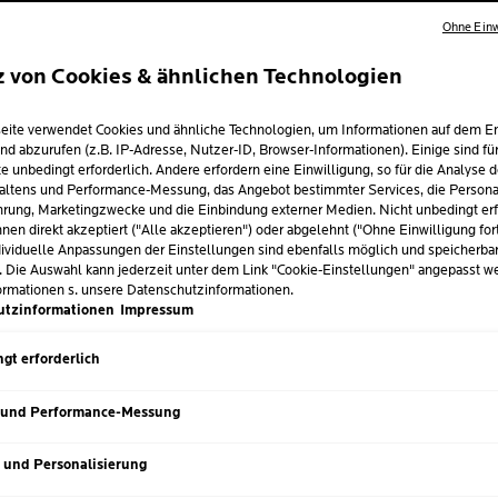
Ohne Einw
VON DERM
EMPFOHL
z von Cookies & ähnlichen Technologien
Refill der aufpolster
eite verwendet Cookies und ähnliche Technologien, um Informationen auf dem E
zu 72H mit Feuchtigke
nd abzurufen (z.B. IP-Adresse, Nutzer-ID, Browser-Informationen). Einige sind fü
e unbedingt erforderlich. Andere erfordern eine Einwilligung, so für die Analyse 
Regeneriert und stär
altens und Performance-Messung, das Angebot bestimmter Services, die Personal
rung, Marketingzwecke und die Einbindung externer Medien. Nicht unbedingt erf
Bietet allen Hauttyp
nen direkt akzeptiert ("Alle akzeptieren") oder abgelehnt ("Ohne Einwilligung for
ividuelle Anpassungen der Einstellungen sind ebenfalls möglich und speicherba
. Die Auswahl kann jederzeit unter dem Link "Cookie-Einstellungen" angepasst w
ormationen s. unsere Datenschutzinformationen.
utzinformationen
Impressum
Volu
GRÖSSE
50 m
Nächster Eintrag
gt erforderlich
 und Performance-Messung
s und Personalisierung