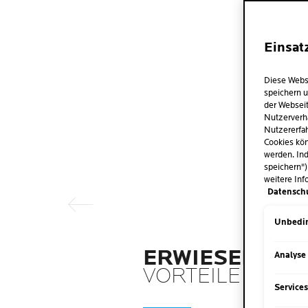
Einsat
Diese Webs
speichern u
der Webseit
Nutzerverh
Nutzererfah
Cookies kön
Vorheriger Eintrag
werden. Ind
speichern")
weitere Inf
Datensch
Unbedin
ERWIESENE
Analyse
VORTEILE
Service