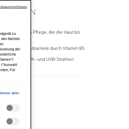
illigung fortfahren
ATOLOGEN
EN
nden Anti-Falten Pflege, die die Haut bis
ndgerät zu
it versorgt
r den Betrieb
des
kt die Hautschutzbarriere durch Vitamin B5
isierung der
orderliche
en Schutz vor UVA- und UVB-Strahlen
tfahren")
r ("Auswahl
erden. Für
me
l
Immer aktiv