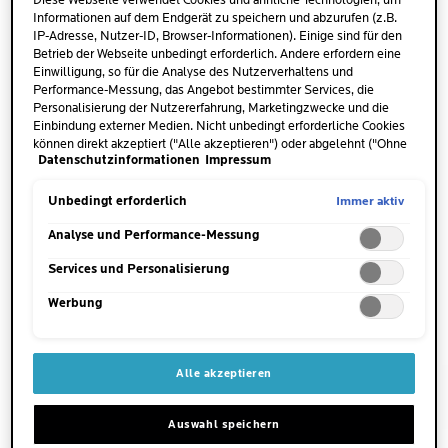
Diese Webseite verwendet Cookies und ähnliche Technologien, um
Auf Gesicht, Hals und Dekolleté
Informationen auf dem Endgerät zu speichern und abzurufen (z.B.
auftragen.
IP-Adresse, Nutzer-ID, Browser-Informationen). Einige sind für den
Betrieb der Webseite unbedingt erforderlich. Andere erfordern eine
Einwilligung, so für die Analyse des Nutzerverhaltens und
ANWENDUNGSTIPP
Performance-Messung, das Angebot bestimmter Services, die
Auf das gereinigte Gesicht
Personalisierung der Nutzererfahrung, Marketingzwecke und die
auftragen.
Einbindung externer Medien. Nicht unbedingt erforderliche Cookies
können direkt akzeptiert ("Alle akzeptieren") oder abgelehnt ("Ohne
Datenschutzinformationen
Impressum
Einwilligung fortfahren") werden. Individuelle Anpassungen der
HAUPTINHALTSSTOFFE
Einstellungen sind ebenfalls möglich und speicherbar ("Auswahl
AUF EINEN BLICK
speichern"). Die Auswahl kann jederzeit unter dem Link "Cookie-
Immer aktiv
Unbedingt erforderlich
Einstellungen" angepasst werden. Für weitere Informationen s.
unsere Datenschutzinformationen.
Analyse und Performance-Messung
Services und Personalisierung
Werbung
Alle akzeptieren
Auswahl speichern