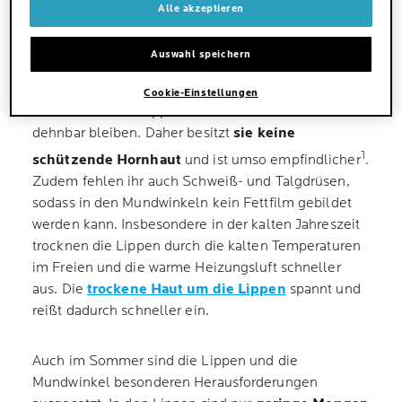
Alle akzeptieren
IM WINTER KOMMT ES OFT ZU
Auswahl speichern
EINGERISSENEN MUNDWINKELN
Cookie-Einstellungen
Die Haut um die Lippen herum muss weich und
dehnbar bleiben. Daher besitzt
sie keine
1
schützende Hornhaut
und ist umso empfindlicher
.
Zudem fehlen ihr auch Schweiß- und Talgdrüsen,
sodass in den Mundwinkeln kein Fettfilm gebildet
werden kann. Insbesondere in der kalten Jahreszeit
trocknen die Lippen durch die kalten Temperaturen
im Freien und die warme Heizungsluft schneller
aus. Die
trockene Haut um die Lippen
spannt und
reißt dadurch schneller ein.
Auch im Sommer sind die Lippen und die
Mundwinkel besonderen Herausforderungen