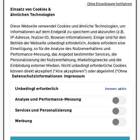
Ohne Einwilligung fortfahren
Umso wichtiger ist es, dass du dieses Hautanliegen
Einsatz von Cookies &
schnell in den Griff bekommst.
ähnlichen Technologien
Diese Webseite verwendet Cookies und ähnliche Technologien, um
Informationen auf dem Endgerät zu speichern und abzurufen (z.B.
IP-Adresse, Nutzer-ID, Browser-Informationen). Einige sind für den
Betrieb der Webseite unbedingt erforderlich. Andere erfordern eine
Einwilligung, so für die Analyse des Nutzerverhaltens und
Performance-Messung, das Angebot bestimmter Services, die
DAS IST DIE URSACHE FÜR
Personalisierung der Nutzererfahrung, Marketingzwecke und die
EINGERISSENE
Einbindung externer Medien. Nicht unbedingt erforderliche Cookies
können direkt akzeptiert ("Alle akzeptieren") oder abgelehnt ("Ohne
MUNDWINKEL
Datenschutzinformationen
Impressum
Einwilligung fortfahren") werden. Individuelle Anpassungen der
Einstellungen sind ebenfalls möglich und speicherbar ("Auswahl
speichern"). Die Auswahl kann jederzeit unter dem Link "Cookie-
Immer aktiv
Unbedingt erforderlich
Die
Haut um die Mundwinkel
herum ist besonders
Einstellungen" angepasst werden. Für weitere Informationen s.
unsere Datenschutzinformationen.
Analyse und Performance-Messung
dünn und sensibel
. Daher ist sie auch anfällig für
Störungen. Eingerissene Mundwinkel können viele
Services und Personalisierung
Ursachen haben. Sie treten sowohl als Folge einer
Werbung
Grunderkrankung auf oder sind jahreszeitlich
bedingt.