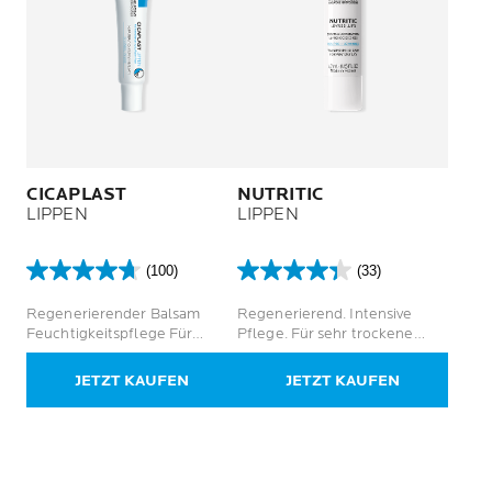
CICAPLAST
NUTRITIC
LIPPEN
LIPPEN
(100)
(33)
4.7
4.4
von
von
Regenerierender Balsam
Regenerierend. Intensive
5
5
Feuchtigkeitspflege Für
Pflege. Für sehr trockene
Sternen.
Sternen.
gereizte Lippen
Lippen.
100
33
JETZT KAUFEN
JETZT KAUFEN
Bewertungen
Bewertungen