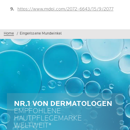
https://www.mdpi.com/2072-6643/15/9/2077
Home
Eingerissene Mundwinkel
NR.1 VON DERMATOLOGEN
EMPFOHLENE
HAUTPFLEGEMARKE
WELTWEIT*