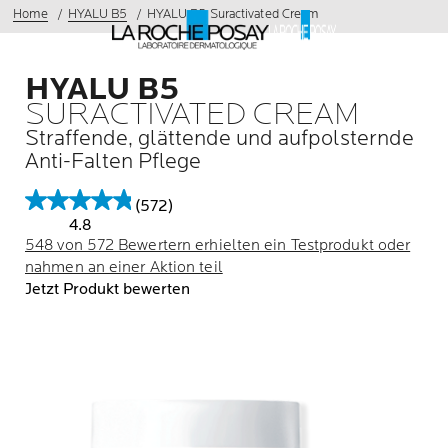
Home
HYALU B5
HYALU B5 Suractivated Cream
HYALU B5
SURACTIVATED CREAM
Straffende, glättende und aufpolsternde
Anti-Falten Pflege
(572)
4.8
548 von 572 Bewertern erhielten ein Testprodukt oder
nahmen an einer Aktion teil
Jetzt Produkt bewerten
Vorheriger Eintrag