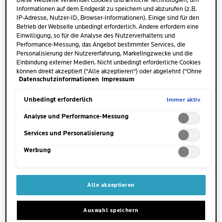
Diese Webseite verwendet Cookies und ähnliche Technologien, um
auftragen.
Informationen auf dem Endgerät zu speichern und abzurufen (z.B.
IP-Adresse, Nutzer-ID, Browser-Informationen). Einige sind für den
Betrieb der Webseite unbedingt erforderlich. Andere erfordern eine
WANN
Einwilligung, so für die Analyse des Nutzerverhaltens und
Morgens und abends
Performance-Messung, das Angebot bestimmter Services, die
Personalisierung der Nutzererfahrung, Marketingzwecke und die
Einbindung externer Medien. Nicht unbedingt erforderliche Cookies
WO
können direkt akzeptiert ("Alle akzeptieren") oder abgelehnt ("Ohne
Auf Gesicht, Hals und Dekolleté
Datenschutzinformationen
Impressum
Einwilligung fortfahren") werden. Individuelle Anpassungen der
auftragen.
Einstellungen sind ebenfalls möglich und speicherbar ("Auswahl
speichern"). Die Auswahl kann jederzeit unter dem Link "Cookie-
Immer aktiv
Unbedingt erforderlich
Einstellungen" angepasst werden. Für weitere Informationen s.
ANWENDUNGSTIPP
unsere Datenschutzinformationen.
Analyse und Performance-Messung
Sanft mit den Fingerspitzen in
die gereinigte Haut
Services und Personalisierung
einmassieren. Nach dem Hyalu
B5 Suractivated Serum
Werbung
verwenden. Anschließend
Sonnenschutz auftragen.
Alle akzeptieren
HAUPTINHALTSSTOFFE
AUF EINEN BLICK
Auswahl speichern