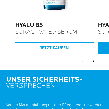
HYALU B5
HYA
SURACTIVATED SERUM
SUR
JETZT KAUFEN
UNSER SICHERHEITS-
VERSPRECHEN
Vor der Markteinführung unserer Pflegeprodukte werden