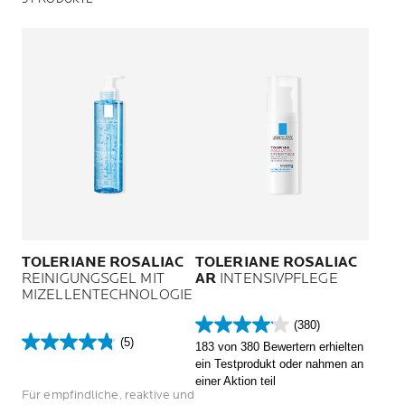
TOLERIANE ROSALIAC
TOLERIANE ROSALIAC
REINIGUNGSGEL MIT
AR
INTENSIVPFLEGE
MIZELLENTECHNOLOGIE
(380)
4.1
(5)
183 von 380 Bewertern erhielten
4.8
von
ein Testprodukt oder nahmen an
von
5
einer Aktion teil
5
Sternen.
Für empfindliche, reaktive und
Sternen.
380