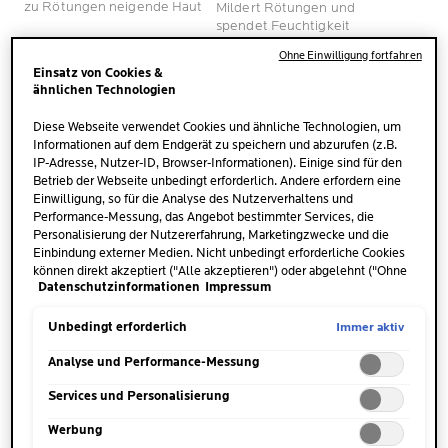
zu Rötungen neigende Haut
Mildert Rötungen und
5
Bewertungen
spendet Feuchtigkeit
Bewertungen
Ohne Einwilligung fortfahren
JETZT KAUFEN
JETZT KAUFEN
Einsatz von Cookies &
ähnlichen Technologien
Diese Webseite verwendet Cookies und ähnliche Technologien, um
Informationen auf dem Endgerät zu speichern und abzurufen (z.B.
IP-Adresse, Nutzer-ID, Browser-Informationen). Einige sind für den
Betrieb der Webseite unbedingt erforderlich. Andere erfordern eine
Einwilligung, so für die Analyse des Nutzerverhaltens und
Performance-Messung, das Angebot bestimmter Services, die
Personalisierung der Nutzererfahrung, Marketingzwecke und die
Einbindung externer Medien. Nicht unbedingt erforderliche Cookies
können direkt akzeptiert ("Alle akzeptieren") oder abgelehnt ("Ohne
Datenschutzinformationen
Impressum
Einwilligung fortfahren") werden. Individuelle Anpassungen der
Einstellungen sind ebenfalls möglich und speicherbar ("Auswahl
speichern"). Die Auswahl kann jederzeit unter dem Link "Cookie-
Immer aktiv
Unbedingt erforderlich
Einstellungen" angepasst werden. Für weitere Informationen s.
TOLERIANE
unsere Datenschutzinformationen.
Analyse und Performance-Messung
ROSALIAC AR LSF 30
Services und Personalisierung
(442)
4.3
Werbung
272 von 442 Bewertern erhielten