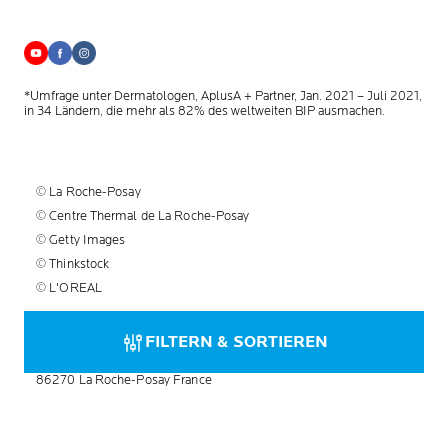
*Umfrage unter Dermatologen, AplusA + Partner, Jan. 2021 – Juli 2021,
in 34 Ländern, die mehr als 82% des weltweiten BIP ausmachen.
© La Roche-Posay
© Centre Thermal de La Roche-Posay
© Getty Images
© Thinkstock
© L'OREAL
Herstellerinformationen:
FILTERN & SORTIEREN
La Roche-Posay Laboratoire Dermatologique CAI
86270 La Roche-Posay France
info@larocheposay.de