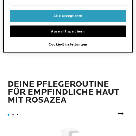
von
ein Testprodukt oder nahmen an
5
einer Aktion teil
Sternen.
Alle akzeptieren
442
Anti-UV-Feuchtigkeitscreme
Bewertungen
gegen Rötungen
Auswahl speichern
JETZT KAUFEN
Cookie-Einstellungen
DEINE PFLEGEROUTINE
FÜR EMPFINDLICHE HAUT
MIT ROSAZEA
next