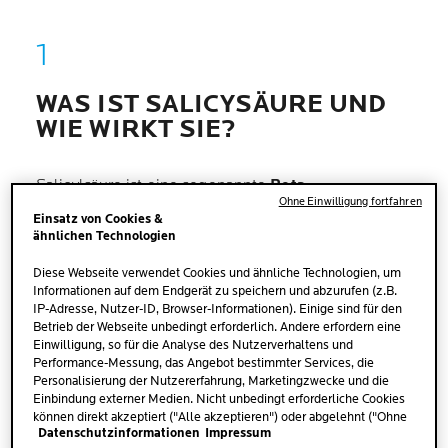
WAS IST SALICYSÄURE UND
WIE WIRKT SIE?
Salicylsäure ist eine sogenannte
Beta-
Ohne Einwilligung fortfahren
Hydroxysäure (BHA)
, die im Gegensatz zu
Einsatz von Cookies &
wasserlöslichen
Alpha-Hydroxysäuren
ähnlichen Technologien
(AHA)
fettlöslich
ist. Durch diese Eigenschaft kann
Diese Webseite verwendet Cookies und ähnliche Technologien, um
sie tief in die Poren der Haut eindringen und dort
Informationen auf dem Endgerät zu speichern und abzurufen (z.B.
überschüssigen Talg und abgestorbene Hautzellen
IP-Adresse, Nutzer-ID, Browser-Informationen). Einige sind für den
Betrieb der Webseite unbedingt erforderlich. Andere erfordern eine
lösen. Verstopfte Poren werden dadurch effektiv
Einwilligung, so für die Analyse des Nutzerverhaltens und
gereinigt.
Performance-Messung, das Angebot bestimmter Services, die
Personalisierung der Nutzererfahrung, Marketingzwecke und die
Einbindung externer Medien. Nicht unbedingt erforderliche Cookies
Salicylsäure
hat zudem
keratolytische
können direkt akzeptiert ("Alle akzeptieren") oder abgelehnt ("Ohne
Eigenschaften
. Das heißt, sie löst die oberste
Datenschutzinformationen
Impressum
Einwilligung fortfahren") werden. Individuelle Anpassungen der