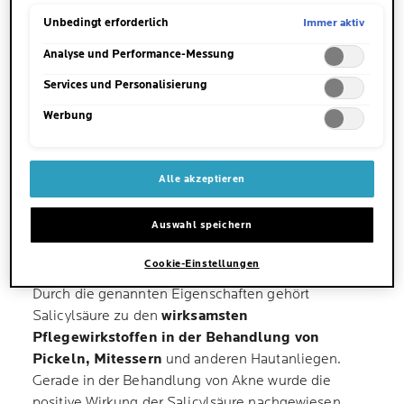
Einstellungen sind ebenfalls möglich und speicherbar ("Auswahl
Hornschicht sanft auf und unterstützt so die
speichern"). Die Auswahl kann jederzeit unter dem Link "Cookie-
Immer aktiv
Unbedingt erforderlich
natürliche Hauterneuerung. Gleichzeitig wirkt sie
Einstellungen" angepasst werden. Für weitere Informationen s.
antiinflammatorisch und kann Rötungen
unsere Datenschutzinformationen.
Analyse und Performance-Messung
1
reduzieren.
Services und Personalisierung
Werbung
Alle akzeptieren
IST SALICYLSÄURE GUT
Auswahl speichern
GEGEN PICKEL?
Cookie-Einstellungen
Durch die genannten Eigenschaften gehört
Salicylsäure zu den
wirksamsten
Pflegewirkstoffen in der Behandlung von
Pickeln, Mitessern
und anderen Hautanliegen.
Gerade in der Behandlung von Akne wurde die
positive Wirkung der Salicylsäure nachgewiesen,