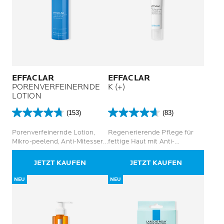
EFFACLAR
EFFACLAR
PORENVERFEINERNDE
K (+)
LOTION
(153)
(83)
4.7
4.6
von
von
Porenverfeinernde Lotion,
Regenerierende Pflege für
5
5
Mikro-peelend, Anti-Mitesser,
fettige Haut mit Anti-
Sternen.
Sternen.
reinigend, klärend
Oxidations-, Anti-Mitesser-
153
83
und Anti-Sebum-Wirkung für
JETZT KAUFEN
JETZT KAUFEN
Bewertungen
Bewertungen
8 Stunden
NEU
NEU