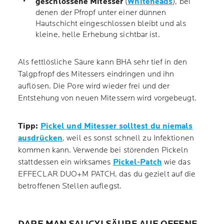
geschlossene Mitesser
(
Whiteheads
), bei
denen der Pfropf unter einer dünnen
Hautschicht eingeschlossen bleibt und als
kleine, helle Erhebung sichtbar ist.
Als fettlösliche Säure kann BHA sehr tief in den
Talgpfropf des Mitessers eindringen und ihn
auflösen. Die Pore wird wieder frei und der
Entstehung von neuen Mitessern wird vorgebeugt.
Tipp:
Pickel und Mitesser solltest du niemals
ausdrücken
, weil es sonst schnell zu Infektionen
kommen kann. Verwende bei störenden Pickeln
stattdessen ein wirksames
Pickel-Patch
wie das
EFFECLAR DUO+M PATCH, das du gezielt auf die
betroffenen Stellen auflegst.
DARF MAN SALICYLSÄURE AUF OFFENE