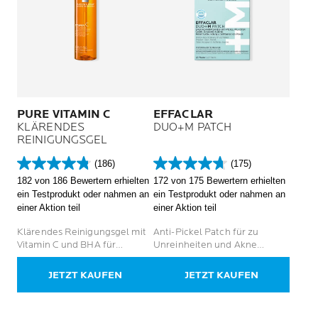
PURE VITAMIN C
EFFACLAR
KLÄRENDES
DUO+M PATCH
REINIGUNGSGEL
(186)
(175)
4.8
4.7
182 von 186 Bewertern erhielten
172 von 175 Bewertern erhielten
von
von
ein Testprodukt oder nahmen an
ein Testprodukt oder nahmen an
5
5
einer Aktion teil
einer Aktion teil
Sternen.
Sternen.
186
175
Klärendes Reinigungsgel mit
Anti-Pickel Patch für zu
Bewertungen
Bewertungen
Vitamin C und BHA für
Unreinheiten und Akne
empfindliche und fettige Haut
neigende Haut
JETZT KAUFEN
JETZT KAUFEN