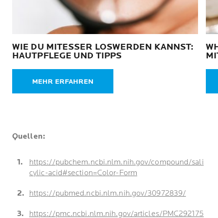
WIE DU MITESSER LOSWERDEN KANNST:
WH
HAUTPFLEGE UND TIPPS
IT
MEHR ERFAHREN
Quellen:
https://pubchem.ncbi.nlm.nih.gov/compound/sali
cylic-acid#section=Color-Form
https://pubmed.ncbi.nlm.nih.gov/30972839/
https://pmc.ncbi.nlm.nih.gov/articles/PMC292175