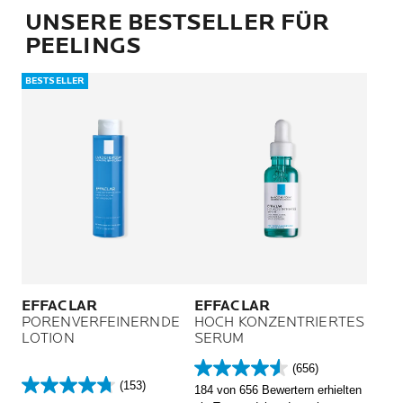
UNSERE BESTSELLER FÜR
PEELINGS
BESTSELLER
EFFACLAR
EFFACLAR
PORENVERFEINERNDE
HOCH KONZENTRIERTES
LOTION
SERUM
(656)
4.5
(153)
184 von 656 Bewertern erhielten
4.7
von