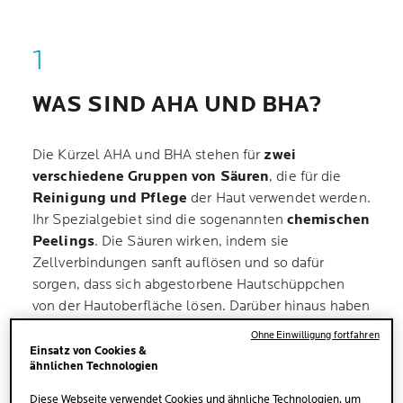
WAS SIND AHA UND BHA?
Die Kürzel AHA und BHA stehen für
zwei
verschiedene Gruppen von Säuren
, die für die
Reinigung und Pflege
der Haut verwendet werden.
Ihr Spezialgebiet sind die sogenannten
chemischen
Peelings
. Die Säuren wirken, indem sie
Zellverbindungen sanft auflösen und so dafür
sorgen, dass sich abgestorbene Hautschüppchen
von der Hautoberfläche lösen. Darüber hinaus haben
sie noch weitere Eigenschaften, die der Haut
Ohne Einwilligung fortfahren
zugutekommen.
Einsatz von Cookies &
ähnlichen Technologien
Schon gewusst?
Chemische Peelings mit AHA-
Diese Webseite verwendet Cookies und ähnliche Technologien, um