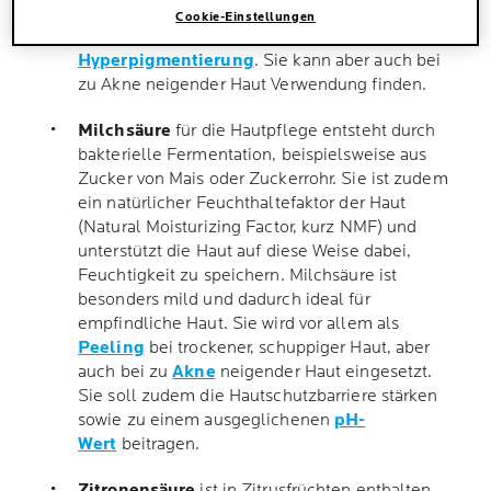
Säure gilt als sehr effektiv zur Milderung von
Cookie-Einstellungen
Falten, ungleichmäßigem Hautton und
Hyperpigmentierung
. Sie kann aber auch bei
zu Akne neigender Haut Verwendung finden.
Milchsäure
für die Hautpflege entsteht durch
bakterielle Fermentation, beispielsweise aus
Zucker von Mais oder Zuckerrohr. Sie ist zudem
ein natürlicher Feuchthaltefaktor der Haut
(Natural Moisturizing Factor, kurz NMF) und
unterstützt die Haut auf diese Weise dabei,
Feuchtigkeit zu speichern. Milchsäure ist
besonders mild und dadurch ideal für
empfindliche Haut. Sie wird vor allem als
Peeling
bei trockener, schuppiger Haut, aber
auch bei zu
Akne
neigender Haut eingesetzt.
Sie soll zudem die Hautschutzbarriere stärken
sowie zu einem ausgeglichenen
pH-
Wert
beitragen.
Zitronensäure
ist in Zitrusfrüchten enthalten