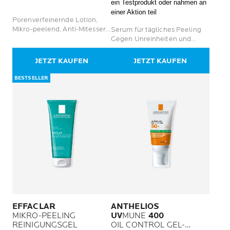
ein Testprodukt oder nahmen an
von
5
einer Aktion teil
5
Sternen.
Porenverfeinernde Lotion,
Sternen.
656
Mikro-peelend, Anti-Mitesser,
Serum für tägliches Peeling
153
Bewertungen
reinigend, klärend
Gegen Unreinheiten und
Bewertungen
Pickel Für zu Akne neigende
Haut bei Erwachsenen
JETZT KAUFEN
JETZT KAUFEN
BESTSELLER
EFFACLAR
ANTHELIOS
MIKRO-PEELING
UV
MUNE
400
REINIGUNGSGEL
OIL CONTROL GEL-