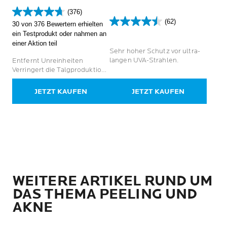
CREME LSF 50+ OHNE
(376)
DUFTSTOFFE
4.7
(62)
30 von 376 Bewertern erhielten
von
4.5
ein Testprodukt oder nahmen an
5
von
einer Aktion teil
Sternen.
5
Sehr hoher Schutz vor ultra-
376
Sternen.
langen UVA-Strahlen.
Entfernt Unreinheiten
Bewertungen
62
Verringert die Talgproduktion
Bewertungen
Korrigiert hartnäckige Makel
und Flecken
JETZT KAUFEN
JETZT KAUFEN
WEITERE ARTIKEL RUND UM
DAS THEMA PEELING UND
AKNE