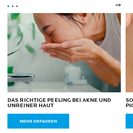
Nächst
DAS RICHTIGE PEELING BEI AKNE UND
SO
UNREINER HAUT
PI
MEHR ERFAHREN