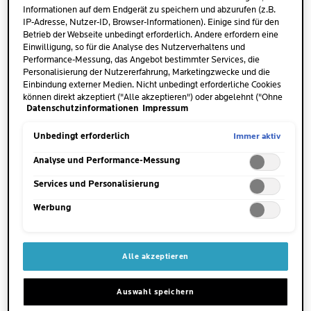
Informationen auf dem Endgerät zu speichern und abzurufen (z.B.
und/oder BHA-Säuren gibt es für das Gesicht und
IP-Adresse, Nutzer-ID, Browser-Informationen). Einige sind für den
den Körper.
Betrieb der Webseite unbedingt erforderlich. Andere erfordern eine
Einwilligung, so für die Analyse des Nutzerverhaltens und
Performance-Messung, das Angebot bestimmter Services, die
Personalisierung der Nutzererfahrung, Marketingzwecke und die
Einbindung externer Medien. Nicht unbedingt erforderliche Cookies
AHA (ALPHA-HYDROXYSÄURE)
können direkt akzeptiert ("Alle akzeptieren") oder abgelehnt ("Ohne
Datenschutzinformationen
Impressum
Einwilligung fortfahren") werden. Individuelle Anpassungen der
Einstellungen sind ebenfalls möglich und speicherbar ("Auswahl
AHAs sind
wasserlösliche, natürliche Säuren
, die
speichern"). Die Auswahl kann jederzeit unter dem Link "Cookie-
Immer aktiv
Unbedingt erforderlich
aus verschiedenen Lebensmitteln gewonnen
Einstellungen" angepasst werden. Für weitere Informationen s.
werden können. Die gängigsten AHAs sind
unsere Datenschutzinformationen.
Analyse und Performance-Messung
Glykolsäure
, Milchsäure und Zitronensäure.
Services und Personalisierung
Werbung
Glykolsäure
ist ein Bestandteil von Zuckerrohr
und unreifen Trauben. Sie zählt zu den
Fruchtsäuren, deren Wirksamkeit besonders gut
erforscht ist. Dank ihrer winzigen Molekülgröße
Alle akzeptieren
kann Glykolsäure tief in die Haut einziehen. Sie
regt darüber hinaus die Zellerneuerung sowie
Auswahl speichern
die Kollagenproduktion der Haut an. Die AHA-