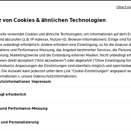
Ohne Einw
z von Cookies & ähnlichen Technologien
ALLERGIE AUF 
eite verwendet Cookies und ähnliche Technologien, um Informationen auf dem E
DAS HILFT WIRK
nd abzurufen (z.B. IP-Adresse, Nutzer-ID, Browser-Informationen). Einige sind fü
e unbedingt erforderlich. Andere erfordern eine Einwilligung, so für die Analyse 
altens und Performance-Messung, das Angebot bestimmter Services, die Personal
rung, Marketingzwecke und die Einbindung externer Medien. Nicht unbedingt erf
 Roche-Posay
| 11 März 2026
nen direkt akzeptiert ("Alle akzeptieren") oder abgelehnt ("Ohne Einwilligung for
ividuelle Anpassungen der Einstellungen sind ebenfalls möglich und speicherba
t von juckendem Hautausschlag begleitet. Sie besteht ganzjähri
. Die Auswahl kann jederzeit unter dem Link "Cookie-Einstellungen" angepasst w
ormationen s. unsere Datenschutzinformationen.
t. Hier erfährst du, was dahintersteckt und wie die passende H
utzinformationen
Impressum
gt erforderlich
 und Performance-Messung
s und Personalisierung