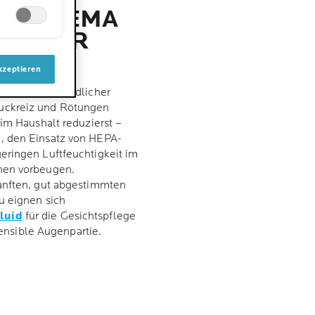
UM THEMA
UF DER
CK
kzeptieren
izen und empfindlicher
uckreiz und Rötungen
 im Haushalt reduzierst –
, den Einsatz von HEPA-
eringen Luftfeuchtigkeit im
nen vorbeugen.
sanften, gut abgestimmten
u eignen sich
luid
für die Gesichtspflege
ensible Augenpartie.