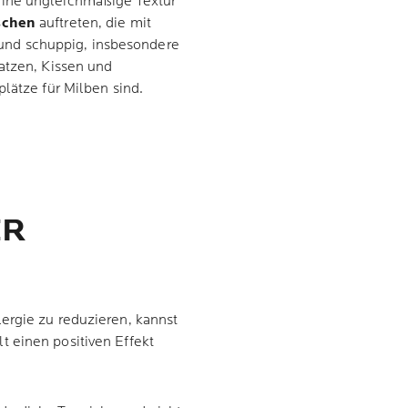
eine ungleichmäßige Textur
schen
auftreten, die mit
en und schuppig, insbesondere
atzen, Kissen und
lätze für Milben sind.
ER
ergie zu reduzieren, kannst
 einen positiven Effekt