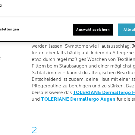
ALLES WICHTIGE Z
g
MILBENALLERGIE A
HAUT IM ÜBERBLI
stellungen
Auswahl speichern
Alle a
Eine Milbenallergie kann die Haut dauerhaft re
werden lassen. Symptome wie Hautausschlag, J
treten ebenfalls häufig auf. Indem du Allergene
F
etwa durch regelmäßiges Waschen von Textilien
Filtern beim Staubsaugen und einer möglichst g
Schlafzimmer – kannst du allergischen Reaktio
Entscheidend ist zudem, deine Haut mit einer 
Pflegeroutine zu beruhigen und zu stärken. Daz
beispielsweise das
TOLERIANE Dermallergo F
und
TOLERIANE Dermallergo Augen
für die s