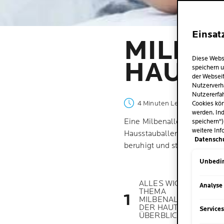
Einsat
MILBEN
Diese Webs
HAUT: 
speichern u
der Webseit
Nutzerverh
Nutzererfah
4 Minuten Lesezeit
| By La
Cookies kön
werden. Ind
Eine Milbenallergie wird of
speichern")
weitere Inf
Hausstauballergie bezeichne
Datensch
beruhigt und stärkt.
Unbedin
ALLES WICHTIGE ZUM
Analyse
THEMA
MILBENALLERGIE AUF
DER HAUT IM
Service
ÜBERBLICK