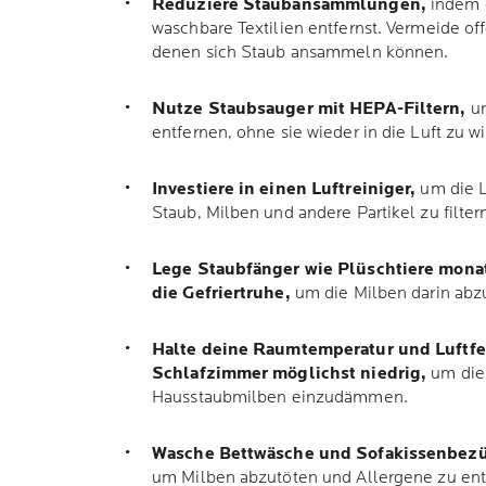
Reduziere Staubansammlungen,
indem d
waschbare Textilien entfernst. Vermeide of
denen sich Staub ansammeln können.
Nutze Staubsauger mit HEPA-Filtern,
um
entfernen, ohne sie wieder in die Luft zu w
Investiere in einen Luftreiniger,
um die L
Staub, Milben und andere Partikel zu filte
Lege Staubfänger wie Plüschtiere monat
die Gefriertruhe,
um die Milben darin abz
Halte deine Raumtemperatur und Luftfe
Schlafzimmer möglichst niedrig,
um die
Hausstaubmilben einzudämmen.
Wasche Bettwäsche und Sofakissenbezü
um Milben abzutöten und Allergene zu ent