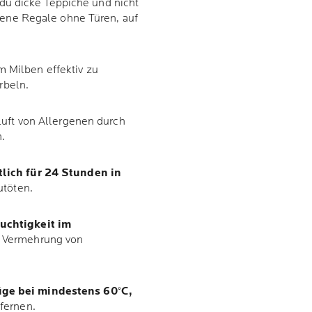
u dicke Teppiche und nicht
fene Regale ohne Türen, auf
 Milben effektiv zu
irbeln.
uft von Allergenen durch
rn.
lich für 24 Stunden in
utöten.
uchtigkeit im
 Vermehrung von
ge bei mindestens 60°C,
fernen.