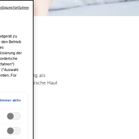
illigung fortfahren
DER
ndgerät zu
LICH
r den Betrieb
des
isierung der
orderliche
tfahren")
r ("Auswahl
g und wird häufig als
erden. Für
autpflege allergische Haut
Immer aktiv