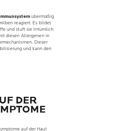
Immunsystem
übermäßig
ilben reagiert. Es bildet
e und stuft sie irrtümlich
it diesen Allergenen in
ehrmechanismen. Dieser
ibilisierung und kann den
UF DER
SYMPTOME
Symptome auf der Haut