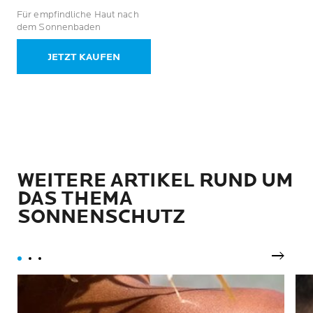
von
Für empfindliche Haut nach
5
dem Sonnenbaden
Sternen.
14
JETZT KAUFEN
Bewertungen
WEITERE ARTIKEL RUND UM
DAS THEMA
SONNENSCHUTZ
Nächst