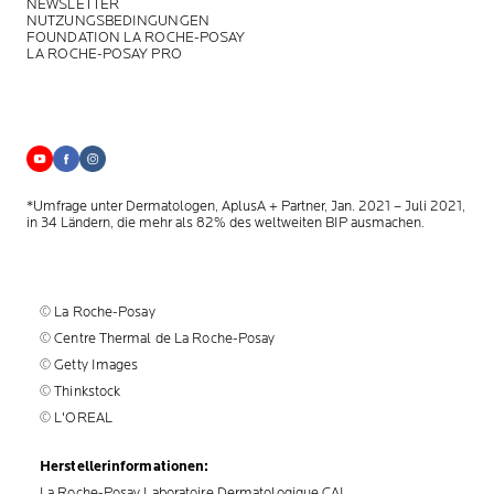
NEWSLETTER
NUTZUNGSBEDINGUNGEN
FOUNDATION LA ROCHE-POSAY
LA ROCHE-POSAY PRO
*Umfrage unter Dermatologen, AplusA + Partner, Jan. 2021 – Juli 2021,
in 34 Ländern, die mehr als 82% des weltweiten BIP ausmachen.
© La Roche-Posay
© Centre Thermal de La Roche-Posay
© Getty Images
© Thinkstock
© L'OREAL
Herstellerinformationen:
La Roche-Posay Laboratoire Dermatologique CAI