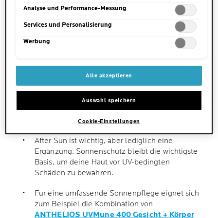
unsere Datenschutzinformationen.
Analyse und Performance-Messung
After Sun ist eine spezielle Hautpflege „nach
der Sonne“. Sie kühlt und hydratisiert die
Services und Personalisierung
Haut.
Werbung
Auch die Haut von Kindern profitiert von einer
sanften Hautpflege nach der Sonne.
Alle akzeptieren
Stellst du einen Sonnenbrand fest, gehe am
besten sofort aus der Sonne, kühle die
Auswahl speichern
betroffene Stelle und beruhige sie mit einer
After Sun-Pflege.
Cookie-Einstellungen
After Sun ist wichtig, aber lediglich eine
Ergänzung. Sonnenschutz bleibt die wichtigste
Basis, um deine Haut vor UV-bedingten
Schäden zu bewahren.
Für eine umfassende Sonnenpflege eignet sich
zum Beispiel die Kombination von
ANTHELIOS UVMune 400 Gesicht + Körper