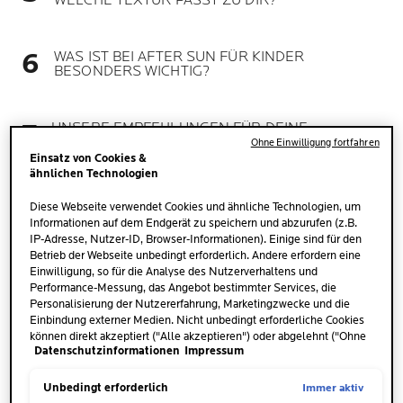
WELCHE TEXTUR PASST ZU DIR?
WAS IST BEI AFTER SUN FÜR KINDER
BESONDERS WICHTIG?
UNSERE EMPFEHLUNGEN FÜR DEINE
SONNENPFLEGE MIT LA ROCHE POSAY
Ohne Einwilligung fortfahren
Einsatz von Cookies &
ähnlichen Technologien
FAZIT: DARUM IST AFTER SUN SO WICHTIG FÜR
Diese Webseite verwendet Cookies und ähnliche Technologien, um
DEINE HAUT
Informationen auf dem Endgerät zu speichern und abzurufen (z.B.
IP-Adresse, Nutzer-ID, Browser-Informationen). Einige sind für den
Betrieb der Webseite unbedingt erforderlich. Andere erfordern eine
Einwilligung, so für die Analyse des Nutzerverhaltens und
Performance-Messung, das Angebot bestimmter Services, die
Personalisierung der Nutzererfahrung, Marketingzwecke und die
Einbindung externer Medien. Nicht unbedingt erforderliche Cookies
können direkt akzeptiert ("Alle akzeptieren") oder abgelehnt ("Ohne
Datenschutzinformationen
Impressum
Einwilligung fortfahren") werden. Individuelle Anpassungen der
ALLES WICHTIGE ZU AFTER-
Einstellungen sind ebenfalls möglich und speicherbar ("Auswahl
SUN-PFLEGE IM ÜBERBLICK
speichern"). Die Auswahl kann jederzeit unter dem Link "Cookie-
Immer aktiv
Unbedingt erforderlich
Einstellungen" angepasst werden. Für weitere Informationen s.