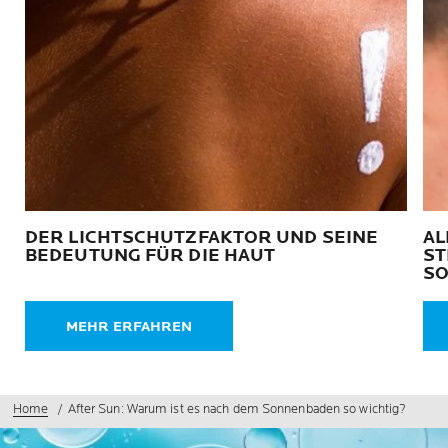
DER LICHTSCHUTZFAKTOR UND SEINE
AL
BEDEUTUNG FÜR DIE HAUT
ST
S
MEHR ERFAHREN
Home
After Sun: Warum ist es nach dem Sonnenbaden so wichtig?