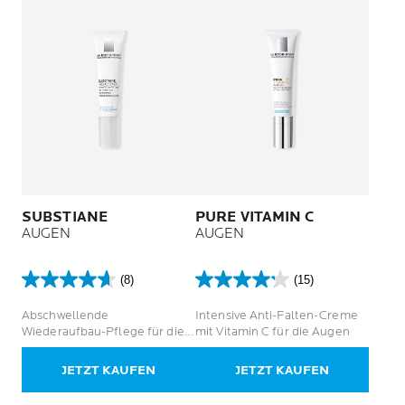
SUBSTIANE
PURE VITAMIN C
AUGEN
AUGEN
(8)
(15)
4.6
4.2
von
von
Abschwellende
Intensive Anti-Falten-Creme
5
5
Wiederaufbau-Pflege für die
mit Vitamin C für die Augen
Sternen.
Sternen.
Augenkontur reifer Haut
8
15
JETZT KAUFEN
JETZT KAUFEN
Bewertungen
Bewertungen