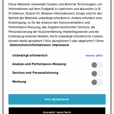
Talgdrüsen, Haarfollikel und schützendes
Diese Webseite verwendet Cookies und ähnliche Technologien, um
Fettgewebe in den verschiedenen Hautschichten. Im
Informationen auf dem Endgerät zu speichern und abzurufen (z.B.
Bereich der Augenpartie sieht dies jedoch etwas
IP-Adresse, Nutzer-ID, Browser-Informationen). Einige sind für den
Betrieb der Webseite unbedingt erforderlich. Andere erfordern eine
anders aus, denn hier
besitzt die Haut nur sehr
Einwilligung, so für die Analyse des Nutzerverhaltens und
wenig Unterhautfettgewebe
. Dadurch ist sie
Performance-Messung, das Angebot bestimmter Services, die
wesentlich dünner und auch
empfindlicher
als die
Personalisierung der Nutzererfahrung, Marketingzwecke und die
Einbindung externer Medien. Nicht unbedingt erforderliche Cookies
anderen Hautbereiche des Körpers. Eine genetische
können direkt akzeptiert ("Alle akzeptieren") oder abgelehnt ("Ohne
Veranlagung, der natürliche Alterungsprozess und
Datenschutzinformationen
Impressum
Einwilligung fortfahren") werden. Individuelle Anpassungen der
die eigenen Lebensgewohnheiten können
Einstellungen sind ebenfalls möglich und speicherbar ("Auswahl
speichern"). Die Auswahl kann jederzeit unter dem Link "Cookie-
Immer aktiv
Unbedingt erforderlich
zusätzlich dazu beitragen, dass die Haut der
Einstellungen" angepasst werden. Für weitere Informationen s.
Augenpartie im Laufe der Jahre noch dünner wird.
unsere Datenschutzinformationen.
Analyse und Performance-Messung
Services und Personalisierung
Werbung
Alle akzeptieren
WAS SIND DIE SICHTBAREN
AUSWIRKUNGEN VON
Auswahl speichern