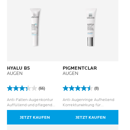
HYALU B5
PIGMENTCLAR
AUGEN
AUGEN
(66)
(8)
3.3
4.5
von
von
Anti-Falten-Augenkontur
Anti-Augenringe Aufhellend
5
5
Auffüllend und pflegend
Korrekturwirkung für
Sternen.
Sternen.
Empfindliche Augen
empfindliche Augen
66
8
JETZT KAUFEN
JETZT KAUFEN
Bewertungen
Bewertungen