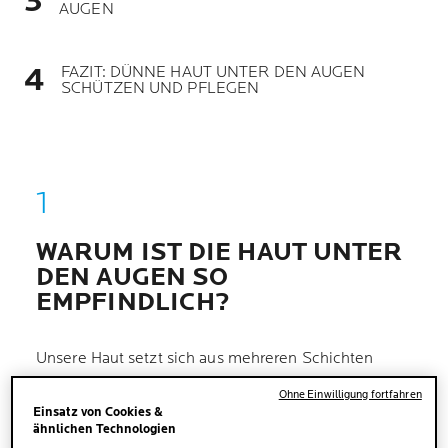
AUGEN
FAZIT: DÜNNE HAUT UNTER DEN AUGEN
SCHÜTZEN UND PFLEGEN
WARUM IST DIE HAUT UNTER
DEN AUGEN SO
EMPFINDLICH?
Unsere Haut setzt sich aus mehreren Schichten
zusammen. In ihnen werden
frische Hautzellen,
Ohne Einwilligung fortfahren
Kollagen
und Elastin gebildet
. Zudem befinden
Einsatz von Cookies &
sich Nervenfasern, Blutgefäße, Schweißdrüsen,
ähnlichen Technologien