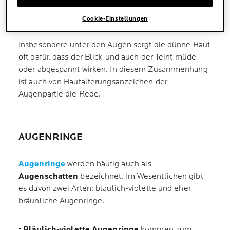
DÜNNER HAUT UNTER DEN
AUGEN?
Cookie-Einstellungen
Insbesondere unter den Augen sorgt die dünne Haut
oft dafür, dass der Blick und auch der Teint müde
oder abgespannt wirken. In diesem Zusammenhang
ist auch von Hautalterungsanzeichen der
Augenpartie die Rede.
AUGENRINGE
Augenringe
werden häufig auch als
Augenschatten
bezeichnet. Im Wesentlichen gibt
es davon zwei Arten: bläulich-violette und eher
bräunliche Augenringe.
•
Bläulich-violette Augenringe
kommen zum