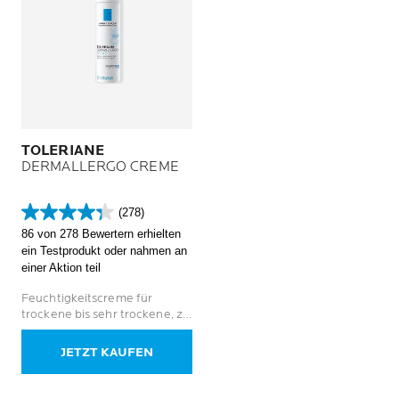
TOLERIANE
DERMALLERGO CREME
(278)
4.3
86 von 278 Bewertern erhielten
von
ein Testprodukt oder nahmen an
5
einer Aktion teil
Sternen.
278
Feuchtigkeitscreme für
Bewertungen
trockene bis sehr trockene, zu
Allergien neigende Haut
JETZT KAUFEN