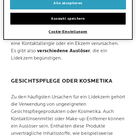
Alle akzeptieren
meistens passiert nichts weiter. Doch bei
empfindlicher Haut
oder bestehenden Allergien
Auswahl speichern
kann genau dieser Reiz genügen, um Entzündungen
auszulösen. Oft können bereits kleine Mengen von
Cookie-Einstellungen
Allergenen, Keimen oder reizenden Stoffen dort
eine Kontaktallergie oder ein Ekzem verursachen.
Es gibt also
verschiedene Auslöser
, die ein
Lidekzem begünstigen.
GESICHTSPFLEGE ODER KOSMETIKA
Zu den häufigsten Ursachen für ein Lidekzem gehört
die Verwendung von ungeeigneten
Gesichtspflegeprodukten oder Kosmetika. Auch
Kontaktlinsenmittel oder Make-up-Entferner können
ein Auslöser sein. Enthalten diese Produkte
unverträgliche Inhaltsstoffe, wie beispielsweise