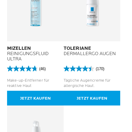
MIZELLEN
TOLERIANE
REINIGUNGSFLUID
DERMALLERGO AUGEN
ULTRA
(46)
(170)
4.8
4.4
von
von
Make-up-Entferner für
Tägliche Augencreme für
5
5
reaktive Haut
allergische Haut.
Sternen.
Sternen.
46
170
JETZT KAUFEN
JETZT KAUFEN
Bewertungen
Bewertungen