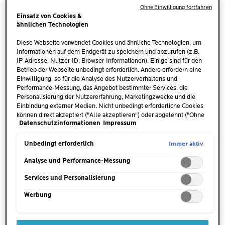
entzündliche Reaktion der Haut, die sich durch
Ohne Einwilligung fortfahren
Einsatz von Cookies &
Schwellungen, Rötungen und teilweise starken
ähnlichen Technologien
Juckreiz äußert. Häufig treten zusätzlich trockene,
schuppige Hautstellen auf. Da die Haut rund um die
Diese Webseite verwendet Cookies und ähnliche Technologien, um
Augen
besonders dünn und empfindlich ist, reagiert
Informationen auf dem Endgerät zu speichern und abzurufen (z.B.
IP-Adresse, Nutzer-ID, Browser-Informationen). Einige sind für den
sie sehr sensibel auf äußere Reize. Ein Lidekzem
Betrieb der Webseite unbedingt erforderlich. Andere erfordern eine
kann sowohl einseitig als auch an beiden Augen
Einwilligung, so für die Analyse des Nutzerverhaltens und
auftreten und in seiner Ausprägung variieren – von
Performance-Messung, das Angebot bestimmter Services, die
leicht gerötet bis stark entzündet.
Personalisierung der Nutzererfahrung, Marketingzwecke und die
Einbindung externer Medien. Nicht unbedingt erforderliche Cookies
können direkt akzeptiert ("Alle akzeptieren") oder abgelehnt ("Ohne
Datenschutzinformationen
Impressum
Einwilligung fortfahren") werden. Individuelle Anpassungen der
Einstellungen sind ebenfalls möglich und speicherbar ("Auswahl
speichern"). Die Auswahl kann jederzeit unter dem Link "Cookie-
Immer aktiv
Unbedingt erforderlich
Einstellungen" angepasst werden. Für weitere Informationen s.
unsere Datenschutzinformationen.
Analyse und Performance-Messung
WAS IST DIE URSACHE EINES
Services und Personalisierung
LIDEKZEMS?
Werbung
Sicher kennst du das: Du bist müde oder in
Gedanken versunken und reibst dir kurz die Augen –