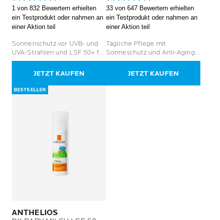
4.6
4.7
1 von 832 Bewertern erhielten
33 von 647 Bewertern erhielten
von
von
ein Testprodukt oder nahmen an
ein Testprodukt oder nahmen an
5
5
einer Aktion teil
einer Aktion teil
Sternen.
Sternen.
832
647
Sonnenschutz vor UVB- und
Tägliche Pflege mit
Bewertungen
Bewertungen
UVA-Strahlen und LSF 50+ für
Sonneschutz und Anti-Aging-
empfindliche Haut
Effekt
JETZT KAUFEN
JETZT KAUFEN
BESTSELLER
ANTHELIOS