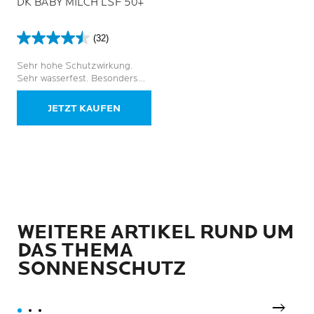
DK BABY MILCH LSF 50+
(32)
4.5
von
Sehr hohe Schutzwirkung.
5
Sehr wasserfest. Besonders
Sternen.
verträglich.
32
JETZT KAUFEN
Bewertungen
WEITERE ARTIKEL RUND UM
DAS THEMA
SONNENSCHUTZ