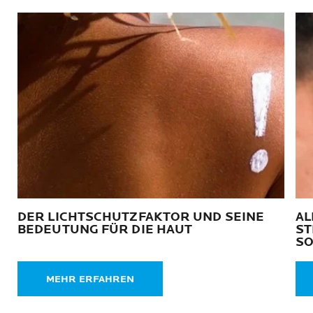
Nächst
DER LICHTSCHUTZFAKTOR UND SEINE
AL
BEDEUTUNG FÜR DIE HAUT
ST
S
MEHR ERFAHREN