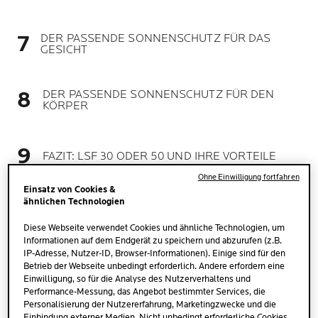
DER PASSENDE SONNENSCHUTZ FÜR DAS
GESICHT
DER PASSENDE SONNENSCHUTZ FÜR DEN
KÖRPER
FAZIT: LSF 30 ODER 50 UND IHRE VORTEILE
Ohne Einwilligung fortfahren
Einsatz von Cookies &
ähnlichen Technologien
Diese Webseite verwendet Cookies und ähnliche Technologien, um
Informationen auf dem Endgerät zu speichern und abzurufen (z.B.
IP-Adresse, Nutzer-ID, Browser-Informationen). Einige sind für den
Betrieb der Webseite unbedingt erforderlich. Andere erfordern eine
ALLES WICHTIGE ZU DEN
Einwilligung, so für die Analyse des Nutzerverhaltens und
UNTERSCHIEDEN BEI LSF 30
Performance-Messung, das Angebot bestimmter Services, die
Personalisierung der Nutzererfahrung, Marketingzwecke und die
ODER 50 IM ÜBERBLICK
Einbindung externer Medien. Nicht unbedingt erforderliche Cookies