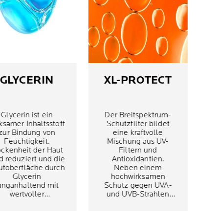
GLYCERIN
XL-PROTECT
Glycerin ist ein
Der Breitspektrum-
ksamer Inhaltsstoff
Schutzfilter bildet
zur Bindung von
eine kraftvolle
Feuchtigkeit.
Mischung aus UV-
ockenheit der Haut
Filtern und
d reduziert und die
Antioxidantien.
utoberfläche durch
Neben einem
Glycerin
hochwirksamen
anganhaltend mit
Schutz gegen UVA-
wertvoller
und UVB-Strahlen
chtigkeit versorgt.
wird ein zusätzlicher
Schutz vor