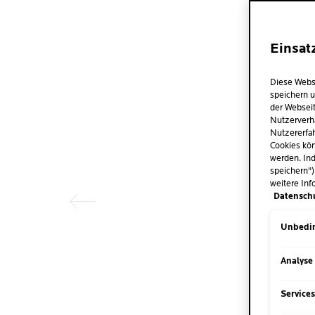
Einsat
Diese Webs
speichern u
der Webseit
Nutzerverh
Nutzererfah
Vorheriger Eintrag
Cookies kön
werden. Ind
speichern")
weitere Inf
Datensch
Unbedin
Analyse
Service