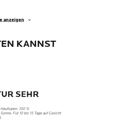
Infrarotstrahlen und
Luftverschmutzung
geboten.
se anzeigen
EN KANNST
TUR SEHR
r Hauttypen. 100 %
Sonne. Für 10 bis 15 Tage auf Gesicht
.