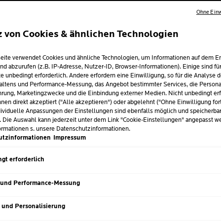
VON DERM
Ohne Einw
EMPFOHL
z von Cookies & ähnlichen Technologien
Hoher Breitbandschu
Infrarotstrahlung s
eite verwendet Cookies und ähnliche Technologien, um Informationen auf dem E
verhindert.
nd abzurufen (z.B. IP-Adresse, Nutzer-ID, Browser-Informationen). Einige sind fü
e unbedingt erforderlich. Andere erfordern eine Einwilligung, so für die Analyse 
Nicht-klebende For
altens und Performance-Messung, das Angebot bestimmter Services, die Personal
rung, Marketingzwecke und die Einbindung externer Medien. Nicht unbedingt erf
Unter dermatologisc
nen direkt akzeptiert ("Alle akzeptieren") oder abgelehnt ("Ohne Einwilligung for
ividuelle Anpassungen der Einstellungen sind ebenfalls möglich und speicherba
. Die Auswahl kann jederzeit unter dem Link "Cookie-Einstellungen" angepasst w
ormationen s. unsere Datenschutzinformationen.
Volum
utzinformationen
Impressum
GRÖSSE
200 m
Nächster Eintrag
gt erforderlich
5
Kla
 und Performance-Messung
/5
Wir b
s und Personalisierung
den t
den B