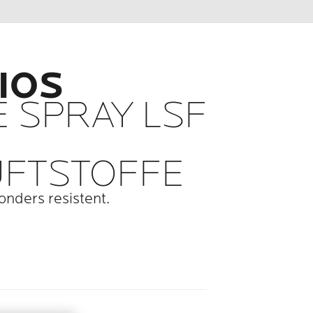
IOS
E SPRAY LSF
UFTSTOFFE
onders resistent.