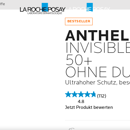
ffe
BESTSELLER
ANTHEL
INVISIBL
50+
OHNE D
Ultrahoher Schutz, bes
(112)
4.8
Jetzt Produkt bewerten