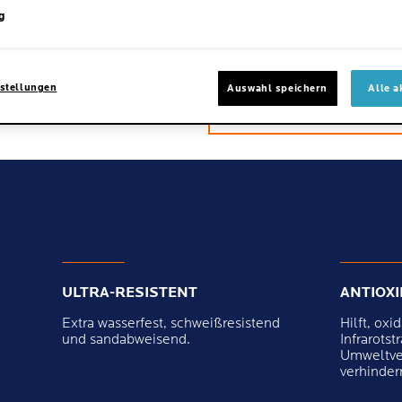
Laufsonne79
sich 
g
View all reviews
und ni
Pluspu
Anwen
die S
stellungen
Wande
Auswahl speichern
Alle a
Klare
ULTRA-RESISTENT
ANTIOX
.
Extra wasserfest, schweißresistend
Hilft, oxi
und sandabweisend.
Infrarots
Umweltve
verhinder