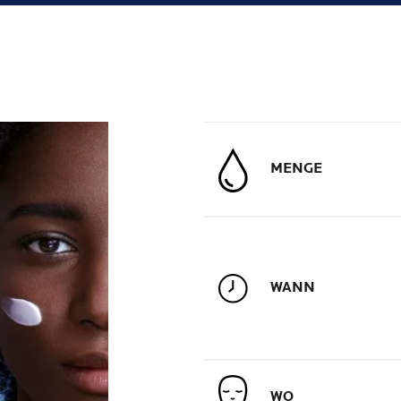
MENGE
WANN
WO