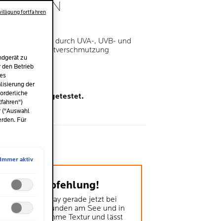
ATOLOGEN
illigung fortfahren
EN
tz, der Schäden durch UVA-, UVB- und
owie durch Umweltverschmutzung
ndgerät zu
r den Betrieb
des
mel.
isierung der
orderliche
her Aufsicht getestet.
tfahren")
r ("Auswahl
erden. Für
e
l
Immer aktiv
re Kaufempfehlung!
enutzen das Spray gerade jetzt bei
ollen Sonnenstunden am See und in
ergen. Angenehme Textur und lässt