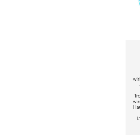
wir
Tr
wir
Ha
l
Feu