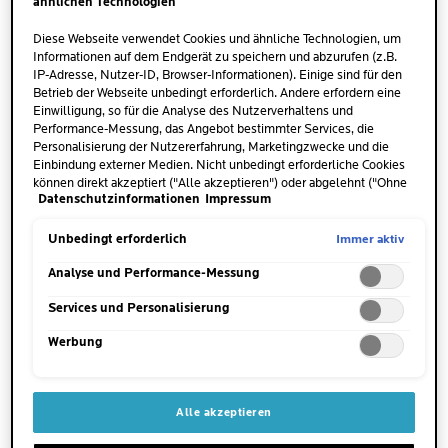
ähnlichen Technologien
Diese Webseite verwendet Cookies und ähnliche Technologien, um
Informationen auf dem Endgerät zu speichern und abzurufen (z.B.
IP-Adresse, Nutzer-ID, Browser-Informationen). Einige sind für den
Betrieb der Webseite unbedingt erforderlich. Andere erfordern eine
Einwilligung, so für die Analyse des Nutzerverhaltens und
Performance-Messung, das Angebot bestimmter Services, die
Personalisierung der Nutzererfahrung, Marketingzwecke und die
Einbindung externer Medien. Nicht unbedingt erforderliche Cookies
ANTHELIOS
können direkt akzeptiert ("Alle akzeptieren") oder abgelehnt ("Ohne
TRANSPARENTES
Datenschutzinformationen
Impressum
Einwilligung fortfahren") werden. Individuelle Anpassungen der
ANTI-GLANZ-SPRAY LSF
Einstellungen sind ebenfalls möglich und speicherbar ("Auswahl
50
speichern"). Die Auswahl kann jederzeit unter dem Link "Cookie-
Immer aktiv
Unbedingt erforderlich
(18)
4.1
Einstellungen" angepasst werden. Für weitere Informationen s.
unsere Datenschutzinformationen.
Analyse und Performance-Messung
von
Sehr hoher Schutz.
5
Mattierend. Anti-Glanz-Finish.
Services und Personalisierung
Sternen.
18
Werbung
JETZT KAUFEN
Bewertungen
Alle akzeptieren