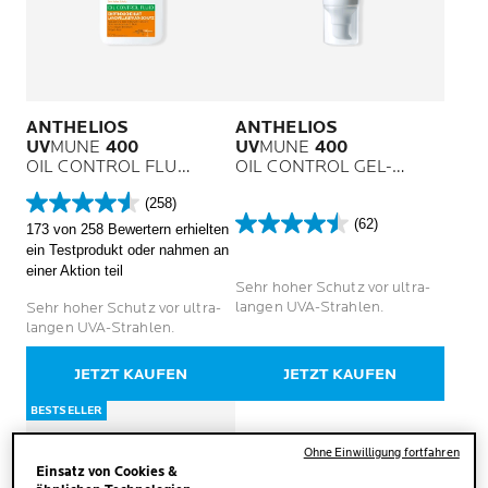
ANTHELIOS
ANTHELIOS
UV
MUNE
400
UV
MUNE
400
OIL CONTROL FLUID
OIL CONTROL GEL-
LSF 50+
CREME LSF 50+ OHNE
(258)
DUFTSTOFFE
4.6
(62)
173 von 258 Bewertern erhielten
von
4.5
ein Testprodukt oder nahmen an
5
von
einer Aktion teil
Sternen.
5
Sehr hoher Schutz vor ultra-
258
Sternen.
langen UVA-Strahlen.
Sehr hoher Schutz vor ultra-
Bewertungen
62
langen UVA-Strahlen.
Bewertungen
JETZT KAUFEN
JETZT KAUFEN
BESTSELLER
Ohne Einwilligung fortfahren
Einsatz von Cookies &