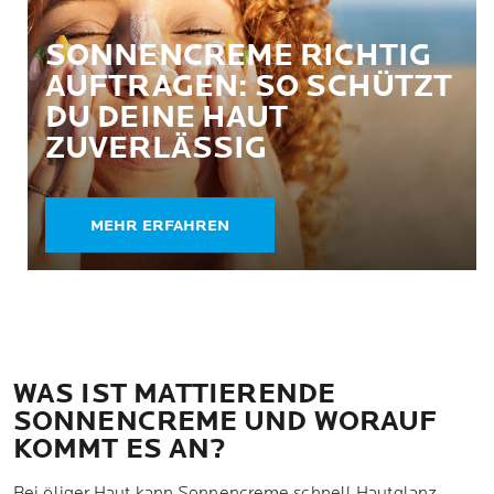
SONNENCREME RICHTIG
AUFTRAGEN: SO SCHÜTZT
DU DEINE HAUT
ZUVERLÄSSIG
MEHR ERFAHREN
WAS IST MATTIERENDE
SONNENCREME UND WORAUF
KOMMT ES AN?
Bei öliger Haut kann Sonnencreme schnell Hautglanz