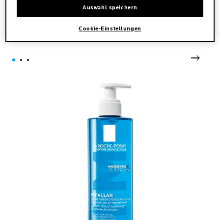
Auswahl speichern
DEINE OPTIMALE ROUTINE
Cookie-Einstellungen
BEI FETTIGER HAUT
next