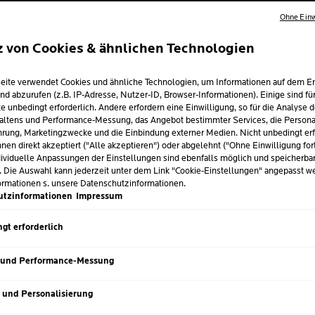
Ohne Einw
z von Cookies & ähnlichen Technologien
UT AM FUSS: U
eite verwendet Cookies und ähnliche Technologien, um Informationen auf dem E
N UND DIE RICH
nd abzurufen (z.B. IP-Adresse, Nutzer-ID, Browser-Informationen). Einige sind fü
e unbedingt erforderlich. Andere erfordern eine Einwilligung, so für die Analyse 
EGE
altens und Performance-Messung, das Angebot bestimmter Services, die Personal
rung, Marketingzwecke und die Einbindung externer Medien. Nicht unbedingt erf
nen direkt akzeptiert ("Alle akzeptieren") oder abgelehnt ("Ohne Einwilligung for
ividuelle Anpassungen der Einstellungen sind ebenfalls möglich und speicherba
. Die Auswahl kann jederzeit unter dem Link "Cookie-Einstellungen" angepasst w
 Roche-Posay
| 19 Dezember 2024
ormationen s. unsere Datenschutzinformationen.
utzinformationen
Impressum
 Stehen: Unsere Füße leisten täglich Schwerstarbeit und zeige
Hornhautschicht. Wie die Verhornung der Haut entsteht, wann 
gt erforderlich
 geschmeidig weicht pflegst, erfährst du hier.
 und Performance-Messung
s und Personalisierung