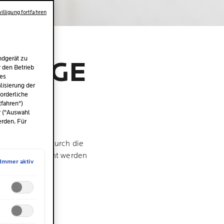
illigung fortfahren
ndgerät zu
TIGE F
r den Betrieb
des
isierung der
orderliche
tfahren")
r ("Auswahl
erden. Für
n uns das oft durch die
Hornhaut entfernt werden
Immer aktiv