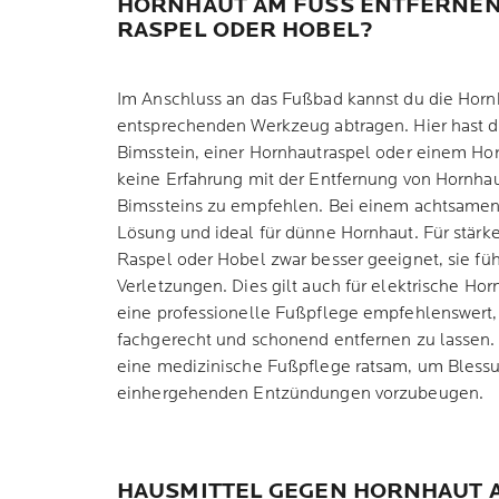
HORNHAUT AM FUSS ENTFERNEN: 
ASPEL ODER HOBEL?
Im Anschluss an das Fußbad kannst du die Hornh
entsprechenden Werkzeug abtragen. Hier hast 
Bimsstein, einer Hornhautraspel oder einem Ho
keine Erfahrung mit der Entfernung von Hornhau
Bimssteins zu empfehlen. Bei einem achtsamen 
Lösung und ideal für dünne Hornhaut. Für stärk
Raspel oder Hobel zwar besser geeignet, sie fü
Verletzungen. Dies gilt auch für elektrische Horn
eine professionelle Fußpflege empfehlenswert
fachgerecht und schonend entfernen zu lassen. 
eine medizinische Fußpflege ratsam, um Bless
einhergehenden Entzündungen vorzubeugen.
HAUSMITTEL GEGEN HORNHAUT A