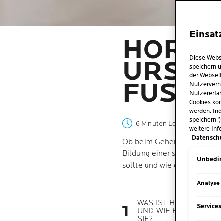
Einsat
HORNHA
Diese Webs
RSACHE
speichern u
der Webseit
USSPFL
Nutzerverh
Nutzererfah
Cookies kön
werden. Ind
speichern")
6 Minuten Lesezeit
| By La
weitere Inf
Datensch
Ob beim Gehen, Laufen oder
Bildung einer schützenden 
Unbedin
sollte und wie du deine Füße
Analyse
WAS IST HORNHAUT
Service
UND WIE ENTSTEHT
SIE?