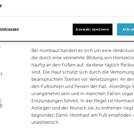
g
WAS IST HORNHAU
ENTSTEHT SIE?
stellungen
Auswahl speichern
Alle a
?
Bei Hornhaut handelt es sich um eine Verdickun
die durch eine vermehrte Bildung von Hornzellen
häufig an den Füßen auf, da diese täglich Reib
sind. Die Haut schützt sich durch die Verhornun
T
beanspruchten Stellen vor Verletzungen. An den
den Fußsohlen und Fersen der Fall. Allerdings 
unangenehm sein und in manchen Fällen sogar
Entzündungen führen. In der Regel ist Hornhau
E
GE
Anliegen und der Wunsch sie zu entfernen liegt 
begründet. Denn: Hornhaut am Fuß empfinden 
unästhetisch.